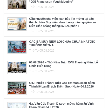
“GO! Franciscan Youth Meeting”
Thứ Tư 05.08.2026
Cầu nguyện cho việc loan báo Tin mừng tại các
thành phố – Suy niệm dựa theo ý cầu nguyện của
Đức Giáo hoàng tháng 8/2026 phần I
Thứ Tư 05.08.2026
CÁC BÀI SUY NIỆM LỜI CHÚA CHÚA NHẬT XIX
THƯỜNG NIÊN- A
Thứ Tư 05.08.2026
06.08.2026 – Thứ Năm Tuần XVIII Thường Niên: Lễ
Chúa Hiển Dung
Thứ Tư 05.08.2026
Gx. Phước Thành: Đức Cha Emmanuel cử hành
Thánh lễ ban Bí tích Thêm Sức- Ngày 04.8.2026
Thứ Tư 05.08.2026
Gx. Văn Côi: Thánh lễ tạ ơn mừng hồng ân Vĩnh
khấn- Ngày 04.8.2026