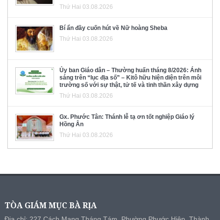
Thứ Hai 03.08.2026
Bí ẩn đầy cuốn hút về Nữ hoàng Sheba
Thứ Hai 03.08.2026
Ủy ban Giáo dân – Thường huấn tháng 8/2026: Ánh
sáng trên “lục địa số” – Kitô hữu hiện diện trên môi
trường số với sự thật, tử tế và tinh thần xây dựng
Thứ Hai 03.08.2026
Gx. Phước Tân: Thánh lễ tạ ơn tốt nghiệp Giáo lý
Hồng Ân
Thứ Hai 03.08.2026
TÒA GIÁM MỤC BÀ RỊA
Địa chỉ: 227 Cách Mạng Tháng Tám, Phường Phước Hiệp, Thành