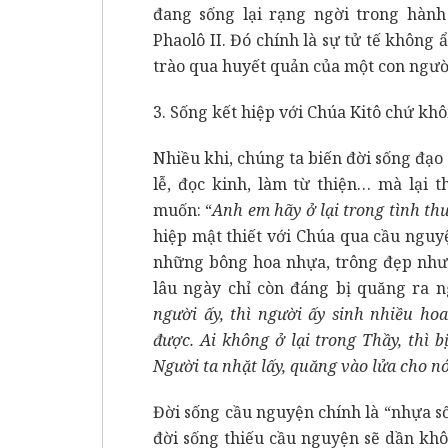
đang sống lại rạng ngời trong hàn
Phaolô II. Đó chính là sự tử tế không 
trào qua huyết quản của một con ngườ
3. Sống kết hiệp với Chúa Kitô chứ kh
Nhiều khi, chúng ta biến đời sống đạo
lễ, đọc kinh, làm từ thiện… mà lại 
muốn: “
Anh em hãy ở lại trong tình t
hiệp mật thiết với Chúa qua cầu nguyệ
những bông hoa nhựa, trông đẹp như
lâu ngày chỉ còn đáng bị quăng ra ng
người ấy, thì người ấy sinh nhiều ho
được. Ai không ở lại trong Thầy, thì 
Người ta nhặt lấy, quăng vào lửa cho nó
Đời sống cầu nguyện chính là “nhựa s
đời sống thiếu cầu nguyện sẽ dần khô h