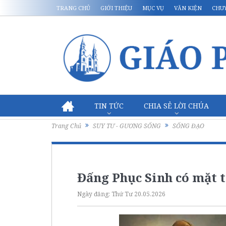
TRANG CHỦ
GIỚI THIỆU
MỤC VỤ
VĂN KIỆN
CHU
TIN TỨC
CHIA SẺ LỜI CHÚA
Trang Chủ
SUY TƯ - GƯƠNG SỐNG
SỐNG ĐẠO
Đấng Phục Sinh có mặt 
Ngày đăng:
Thứ Tư 20.05.2026