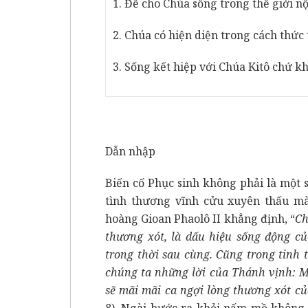
1. Để cho Chúa sống trong thế giới n
2. Chúa có hiện diện trong cách thức
3. Sống kết hiệp với Chúa Kitô chứ k
Dẫn nhập
Biến cố Phục sinh không phải là một s
tình thương vĩnh cửu xuyên thấu mà
hoàng Gioan Phaolô II khẳng định, “
Ch
thương xót, là dấu hiệu sống động củ
trong thời sau cùng. Cũng trong tinh
chúng ta những lời của Thánh vịnh: M
sẽ mãi mãi ca ngợi lòng thương xót c
8). Ngài bước ra khỏi nấm mồ không