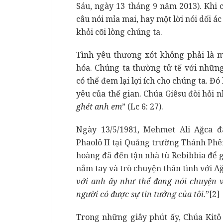
Sáu, ngày 13 tháng 9 năm 2013). Khi c
câu nói mỉa mai, hay một lời nói dối ác 
khỏi cõi lòng chúng ta.
Tình yêu thương xót không phải là m
hóa. Chúng ta thường tử tế với nhữn
có thể đem lại lợi ích cho chúng ta. Đó 
yêu của thế gian. Chúa Giêsu đòi hỏi n
ghét anh em
” (Lc 6: 27).
Ngày 13/5/1981, Mehmet Ali Ağca 
Phaolô II tại Quảng trường Thánh Phê
hoàng đã đến tận nhà tù Rebibbia để 
nắm tay và trò chuyện thân tình với A
với anh ấy như thể đang nói chuyện 
người có được sự tin tưởng của tôi
.”
[2]
Trong những giây phút ấy, Chúa Kitô 