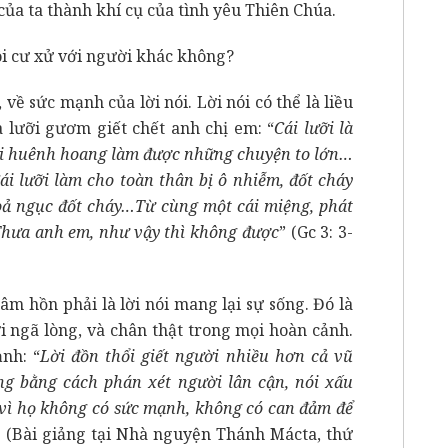
của ta thành khí cụ của tình yêu Thiên Chúa.
tôi cư xử với người khác không?
về sức mạnh của lời nói. Lời nói có thể là liều
 lưỡi gươm giết chết anh chị em: “
Cái lưỡi là
lại huênh hoang làm được những chuyện to lớn…
Cái lưỡi làm cho toàn thân bị ô nhiễm, đốt cháy
hoả ngục đốt cháy…Từ cùng một cái miệng, phát
 Thưa anh em, như vậy thì không được
” (Gc 3: 3-
âm hồn phải là lời nói mang lại sự sống. Đó là
ời ngã lòng, và chân thật trong mọi hoàn cảnh.
nh: “
Lời đồn thổi giết người nhiều hơn cả vũ
ng bằng cách phán xét người lân cận, nói xấu
 vì họ không có sức mạnh, không có can đảm để
” (Bài giảng tại Nhà nguyện Thánh Mácta, thứ