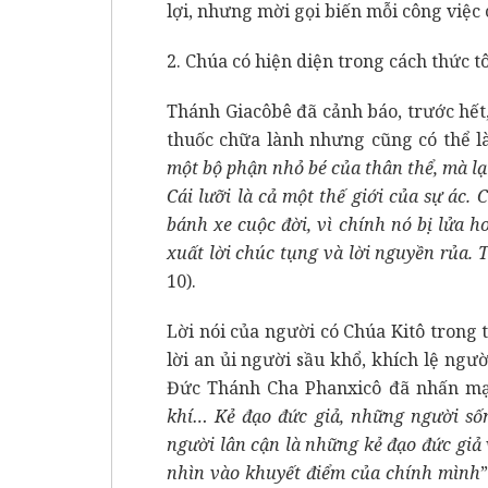
lợi, nhưng mời gọi biến mỗi công việc 
2. Chúa có hiện diện trong cách thức 
Thánh Giacôbê đã cảnh báo, trước hết, 
thuốc chữa lành nhưng cũng có thể là
một bộ phận nhỏ bé của thân thể, mà 
Cái lưỡi là cả một thế giới của sự ác. 
bánh xe cuộc đời, vì chính nó bị lửa 
xuất lời chúc tụng và lời nguyền rủa.
10).
Lời nói của người có Chúa Kitô trong t
lời an ủi người sầu khổ, khích lệ ngư
Đức Thánh Cha Phanxicô đã nhấn mạ
khí… Kẻ đạo đức giả, những người số
người lân cận là những kẻ đạo đức giả
nhìn vào khuyết điểm của chính mình