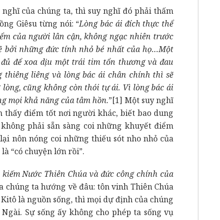
 nghĩ của chúng ta, thì suy nghĩ đó phải thấm
ồng Giêsu từng nói: “
Lòng bác ái đích thực thể
iểm của người lân cận, không ngạc nhiên trước
lệ bởi những đức tính nhỏ bé nhất của họ…
Một
 đủ để xoa dịu một trái tim tổn thương và đau
 thiêng liêng và lòng bác ái chân chính thì sẽ
lòng, cũng không còn thói tự ái. Vì lòng bác ái
ộng mọi khả năng của tâm hồn.
”
[1]
Một suy nghĩ
m thấy điểm tốt nơi người khác, biết bao dung
 không phải sẵn sàng coi những khuyết điểm
lại nôn nóng coi những thiếu sót nho nhỏ của
là “có chuyện lớn rồi”.
m kiếm Nước Thiên Chúa và đức công chính của
của chúng ta hướng về đâu: tôn vinh Thiên Chúa
 Kitô là nguồn sống, thì mọi dự định của chúng
a Ngài. Sự sống ấy không cho phép ta sống vụ