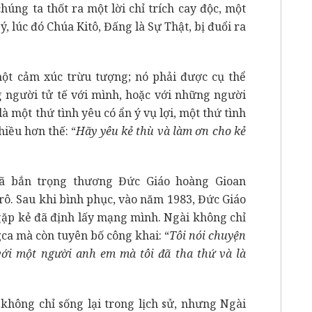
húng ta thốt ra một lời chỉ trích cay độc, một
ý, lúc đó Chúa Kitô, Đấng là Sự Thật, bị đuổi ra
ột cảm xúc trừu tượng; nó phải được cụ thể
g người tử tế với mình, hoặc với những người
là một thứ tình yêu có ẩn ý vụ lợi, một thứ tình
hiều hơn thế: “
Hãy yêu kẻ thù và làm ơn cho kẻ
đã bắn trọng thương Đức Giáo hoàng Gioan
rô. Sau khi bình phục, vào năm 1983, Đức Giáo
gặp kẻ đã định lấy mạng mình. Ngài không chỉ
ğca mà còn tuyên bố công khai: “
Tôi nói chuyện
với một người anh em mà tôi đã tha thứ và là
không chỉ sống lại trong lịch sử, nhưng Ngài