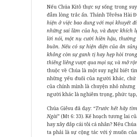
Nếu Chúa Kitô thực sự sống trong suy
đẫm lòng trắc ẩn. Thánh Têrêsa Hài Đ
hiện ở việc bao dung với mọi khuyết đ
những sai lầm của họ, và được khích 
lời nói, một nụ cười hiền hậu, thường
buồn. Nếu có sự hiện diện của ân sủng
không còn sự ganh tị hay hẹp hòi trong 
thiêng liêng vượt qua mọi sự, và mở r
thuộc về Chúa là một suy nghĩ biết tì
những yếu đuối của người khác, chứ
của chính mình là chuyện nhỏ nhưng 
người khác là nghiêm trọng, phức tạp, 
Chúa Giêsu đã dạy: “
Trước hết hãy tì
Ngài
” (Mt 6: 33). Kế hoạch tương lai 
hay xây đắp cái tôi cá nhân? Nếu Chúa
ta phải là sự cộng tác với ý muốn củ