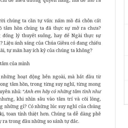
ười chúng ta cần tự vấn: nấm mồ đá chôn cất
 tâm hồn chúng ta đã thực sự mở ra chưa?
đống lý thuyết suông, hay để Ngài thực sự
h? Liệu ánh sáng của Chúa Giêsu có đang chiếu
hãi, tự mãn hay ích kỷ của chúng ta không?
i tâm của mình
 những hoạt động bên ngoài, mà bắt đầu từ
ong tâm hồn, trong từng suy nghĩ, từng mong
uyên nhủ: “
Anh em hãy có những tâm tình như
 nhưng, khi nhìn sâu vào tâm trí và cõi lòng,
g những gì? Có những lúc suy nghĩ của chúng
kị, toan tính thiệt hơn. Chúng ta dễ dàng phê
 ra trong đầu những so sánh tự đắc.