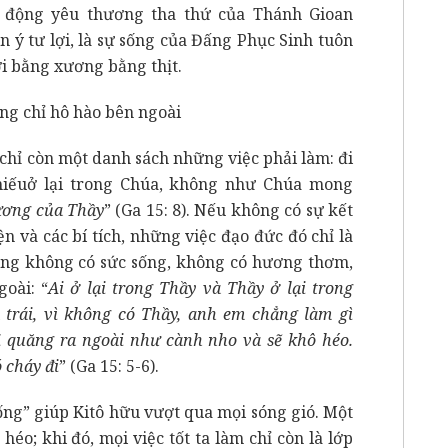
h động yêu thương tha thứ của Thánh Gioan
ẩn ý tư lợi, là sự sống của Đấng Phục Sinh tuôn
i bằng xương bằng thịt.
ông chỉ hô hào bên ngoài
 chỉ còn một danh sách những việc phải làm: đi
thiếuở lại trong Chúa, không như Chúa mong
hương của Thầy
” (Ga 15: 8). Nếu không có sự kết
n và các bí tích, những việc đạo đức đó chỉ là
ng không có sức sống, không có hương thơm,
oài: “
Ai ở lại trong Thầy và Thầy ở lại trong
a trái, vì không có Thầy, anh em chẳng làm gì
bị quăng ra ngoài như cành nho và sẽ khô héo.
 cháy đi
” (Ga 15: 5-6).
ống” giúp Kitô hữu vượt qua mọi sóng gió. Một
éo; khi đó, mọi việc tốt ta làm chỉ còn là lớp