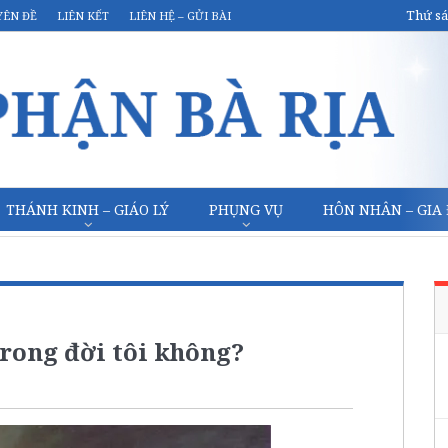
Thứ sá
YÊN ĐỀ
LIÊN KẾT
LIÊN HỆ – GỬI BÀI
THÁNH KINH – GIÁO LÝ
PHỤNG VỤ
HÔN NHÂN – GIA
trong đời tôi không?