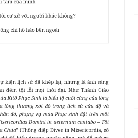
ội tâm của mình
 tôi cư xử với người khác không?
hông chỉ hô hào bên ngoài
ự kiện lịch sử đã khép lại, nhưng là ánh sáng
n đêm tội lỗi mọi thời đại. Như Thánh Giáo
úa Kitô Phục Sinh là biểu lộ cuối cùng của lòng
a lòng thương xót đó trong lịch sử cứu độ và
 thần đó, phụng vụ mùa Phục sinh đặt trên môi
isericordias Domini in aeternum cantabo – Tôi
ủa Chúa
” (Thông điệp Dives in Misericordia, số
 chỉ để biểu dương quyền năng, mà để mở ra