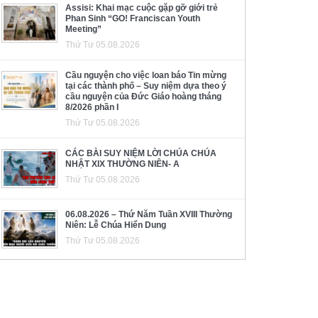
Assisi: Khai mạc cuộc gặp gỡ giới trẻ
Phan Sinh “GO! Franciscan Youth
Meeting”
Thứ Tư 05.08.2026
Cầu nguyện cho việc loan báo Tin mừng
tại các thành phố – Suy niệm dựa theo ý
cầu nguyện của Đức Giáo hoàng tháng
8/2026 phần I
Thứ Tư 05.08.2026
CÁC BÀI SUY NIỆM LỜI CHÚA CHÚA
NHẬT XIX THƯỜNG NIÊN- A
Thứ Tư 05.08.2026
06.08.2026 – Thứ Năm Tuần XVIII Thường
Niên: Lễ Chúa Hiển Dung
Thứ Tư 05.08.2026