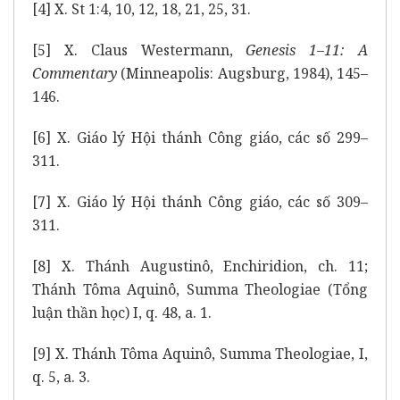
[4]
X. St 1:4, 10, 12, 18, 21, 25, 31.
[5]
X. Claus Westermann,
Genesis 1–11: A
Commentary
(Minneapolis: Augsburg, 1984), 145–
146.
[6]
X. Giáo lý Hội thánh Công giáo, các số 299–
311.
[7]
X. Giáo lý Hội thánh Công giáo, các số 309–
311.
[8]
X. Thánh Augustinô, Enchiridion, ch. 11;
Thánh Tôma Aquinô, Summa Theologiae (Tổng
luận thần học) I, q. 48, a. 1.
[9]
X. Thánh Tôma Aquinô, Summa Theologiae, I,
q. 5, a. 3.