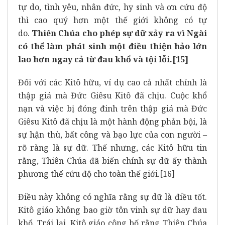
tự do, tình yêu, nhân đức, hy sinh và ơn cứu độ
thì cao quý hơn một thế giới không có tự
do.
Thiên Chúa cho phép sự dữ xảy ra vì Ngài
có thể làm phát sinh một điều thiện hảo lớn
lao hơn ngay cả từ đau khổ và tội lỗi.
[15]
Đối với các Kitô hữu, ví dụ cao cả nhất chính là
thập giá mà Đức Giêsu Kitô đã chịu. Cuộc khổ
nạn và việc bị đóng đinh trên thập giá mà Đức
Giêsu Kitô đã chịu là một hành động phản bội, là
sự hận thù, bất công và bạo lực của con người –
rõ ràng là sự dữ. Thế nhưng, các Kitô hữu tin
rằng, Thiên Chúa đã biến chính sự dữ ấy thành
phương thế cứu độ cho toàn thế giới.
[16]
Điều này không có nghĩa rằng sự dữ là điều tốt.
Kitô giáo không bao giờ tôn vinh sự dữ hay đau
khổ. Trái lại, Kitô giáo công bố rằng Thiên Chúa