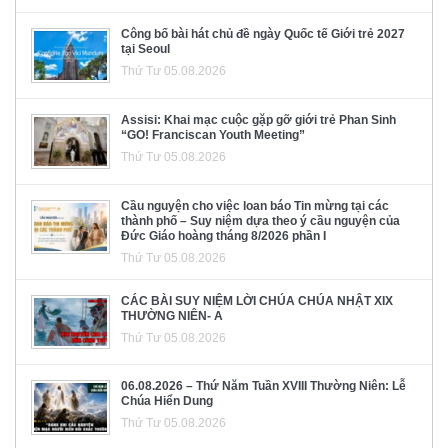
Công bố bài hát chủ đề ngày Quốc tế Giới trẻ 2027
tại Seoul
Thứ Tư 05.08.2026
Assisi: Khai mạc cuộc gặp gỡ giới trẻ Phan Sinh
“GO! Franciscan Youth Meeting”
Thứ Tư 05.08.2026
Cầu nguyện cho việc loan báo Tin mừng tại các
thành phố – Suy niệm dựa theo ý cầu nguyện của
Đức Giáo hoàng tháng 8/2026 phần I
Thứ Tư 05.08.2026
CÁC BÀI SUY NIỆM LỜI CHÚA CHÚA NHẬT XIX
THƯỜNG NIÊN- A
Thứ Tư 05.08.2026
06.08.2026 – Thứ Năm Tuần XVIII Thường Niên: Lễ
Chúa Hiển Dung
Thứ Tư 05.08.2026