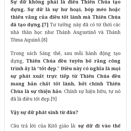
Sự dữ không phải là điều Thiên Chúa tạo
dựng. Sự dữ là sự hư hoại, bóp méo hoặc
thiếu vắng của điều tốt lành mà Thiên Chúa
đã tạo dựng.
[7]
Tư tưởng này đã có từ thời các
nhà thần học như Thánh Augustinô và Thánh
Tôma Aquinô.
[8]
Trong sách Sáng thế, sau mỗi hành động tạo
dựng,
Thiên Chúa đều tuyên bố rằng công
trình ấy là
“
tốt đẹp
.”
Điều này có nghĩa là mọi
sự phát xuất trực tiếp từ Thiên Chúa đều
mang bản chất tốt lành, bởi chính Thiên
Chúa là sự thiện hảo
. Chính sự hiện hữu, tự nó
đã là điều tốt đẹp.
[9]
Vậy sự dữ phát sinh từ đâu?
Câu trả lời của Kitô giáo là:
sự dữ đi vào thế