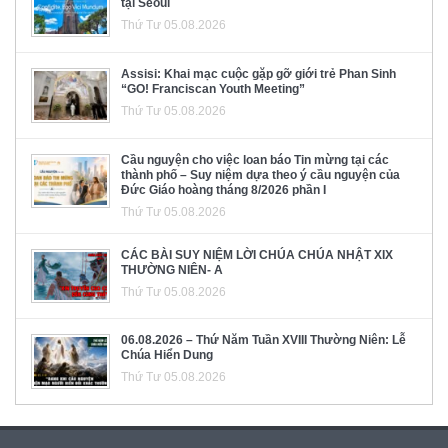
tại Seoul
Thứ Tư 05.08.2026
Assisi: Khai mạc cuộc gặp gỡ giới trẻ Phan Sinh
“GO! Franciscan Youth Meeting”
Thứ Tư 05.08.2026
Cầu nguyện cho việc loan báo Tin mừng tại các
thành phố – Suy niệm dựa theo ý cầu nguyện của
Đức Giáo hoàng tháng 8/2026 phần I
Thứ Tư 05.08.2026
CÁC BÀI SUY NIỆM LỜI CHÚA CHÚA NHẬT XIX
THƯỜNG NIÊN- A
Thứ Tư 05.08.2026
06.08.2026 – Thứ Năm Tuần XVIII Thường Niên: Lễ
Chúa Hiển Dung
Thứ Tư 05.08.2026