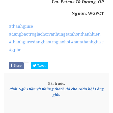
Lm. Petrus Tá Đương, OP
Nguồn:
WGPCT
#thanhgiuse
#dangbaotrogiaohoivanhungtamhonthanhhien
#thanhgiusedangbaotrogiaohoi
#namthanhgiuse
#gpbr
Share
Tweet
Bài trước:
Phái Ngũ Tuần và những thách đố cho Giáo hội Công
giáo