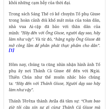
khỏi những cạm bẫy của thời đại.
Trong sách Sáng Thế có kể chuyện Tổ phụ Giuse
trong hoàn cảnh đói khổ mất mùa của toàn dân,
nhà vua Ai-cập đã bảo với thần dân của
mình:
”Hãy đến với Ông Giuse, người dạy sao, hãy
làm như vậy”.
Và từ đó, “
hằng ngày Ông Giuse đã
mở công lẫm để phân phát thực phẩm cho dân”.
[1]
Hôm nay, chúng ta cũng nhìn nhận hình ảnh Tổ
phụ ấy nơi Thánh Cả Giuse để đến với Ngài.
Thiên Chúa như thể muốn nhắc bảo chúng
ta:
“Hãy đến với Thánh Giuse, Người dạy sao hãy
làm như vậy”.
Thánh Têrêxa thành Avila đã tâm sự:
“Chưa bao
giờ tôi cầu xin sự gì cùng Thánh Cả Giuse mà