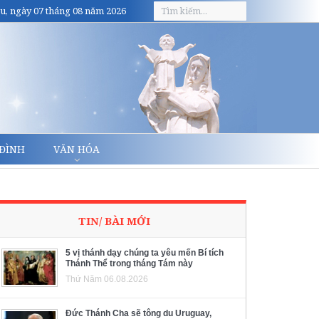
u, ngày 07 tháng 08 năm 2026
 ĐÌNH
VĂN HÓA
TIN/ BÀI MỚI
5 vị thánh dạy chúng ta yêu mến Bí tích
Thánh Thể trong tháng Tám này
Thứ Năm 06.08.2026
Đức Thánh Cha sẽ tông du Uruguay,