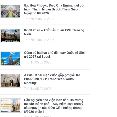
Gx. Hòa Phước: Đức Cha Emmanuel cử
hành Thánh lễ ban Bí tích Thêm Sức-
Ngày 06.08.2026
Thứ Năm 06.08.2026
07.08.2026 – Thứ Sáu Tuần XVIII Thường
Niên
Thứ Năm 06.08.2026
Công bố bài hát chủ đề ngày Quốc tế Giới
trẻ 2027 tại Seoul
Thứ Tư 05.08.2026
Assisi: Khai mạc cuộc gặp gỡ giới trẻ
Phan Sinh “GO! Franciscan Youth
Meeting”
Thứ Tư 05.08.2026
Cầu nguyện cho việc loan báo Tin mừng
tại các thành phố – Suy niệm dựa theo ý
cầu nguyện của Đức Giáo hoàng tháng
8/2026 phần I