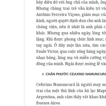
bày điều đó với ông chủ của mình, ôn
Nhưng chàng trai trẻ vẫn kiên trì v
Antônio Ferreira Viçoso, giám mục c
kính, người quyết định đưa cho anh l
chủng viện, nên ít nhất là anh phải
khác. Nhưng qua nhiều ngày, lòng tố
lặng. Khi được phong chức linh mục, 
tay ngài. Ở đây một lần nữa, tìm cá
Paule Victor, qua cuộc sống hàng ngày
nhạo báng, lăng mạ và miễn cưỡng và
đồng của mình. Ngài được mừng lễ vào
CHÂN PHƯỚC CEAXINO NAMUNCURÁ (
Ceferino Namuncurá là người may mắn
trai của một thủ lĩnh của bộ lạc Ma
Argentina, anh cảm thấy rất khao khá
Buenos Aires.