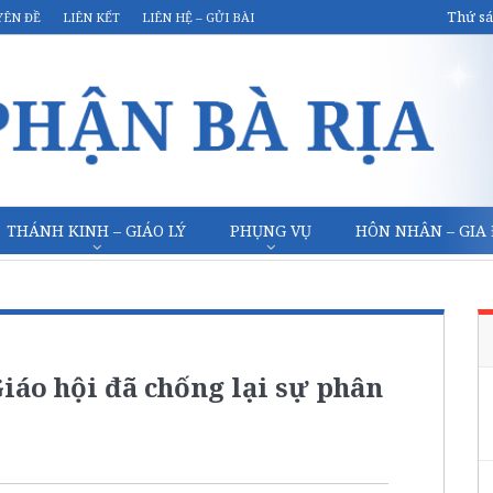
Thứ sá
YÊN ĐỀ
LIÊN KẾT
LIÊN HỆ – GỬI BÀI
THÁNH KINH – GIÁO LÝ
PHỤNG VỤ
HÔN NHÂN – GIA
áo hội đã chống lại sự phân