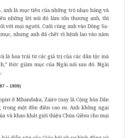
p, anh là mục tiêu của những trò nhạo báng và
ếu những lời nói đó làm tổn thương anh, thì
đối với mọi người. Cuối cùng anh vào Dòng Sa-
h mục, nhưng anh đã chết vì bệnh lao vào năm
à là hoa trái từ các giá trị của các dân tộc mà
ch,” Đức giám mục của Ngài nói sau đó. Ngài
.
7 – 1909)
appist ở Mbandaka, Zaire (nay là Cộng hòa Dân
g trong một đồn điền cao su. Anh không ngại
úa và khao khát giới thiệu Chúa Giêsu cho mọi
 bài diễn văn của Giáo hội về sự bình đẳng và