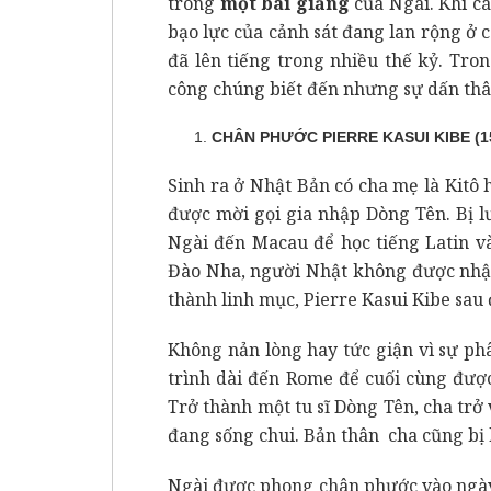
trong
một bài giảng
của Ngài. Khi cá
bạo lực của cảnh sát đang lan rộng ở
đã lên tiếng trong nhiều thế kỷ. Tron
công chúng biết đến nhưng sự dấn thâ
CHÂN PHƯỚC PIERRE KASUI KIBE (15
Sinh ra ở Nhật Bản có cha mẹ là Kitô 
được mời gọi gia nhập Dòng Tên. Bị l
Ngài đến Macau để học tiếng Latin v
Đào Nha, người Nhật không được nhận
thành linh mục, Pierre Kasui Kibe sau đ
Không nản lòng hay tức giận vì sự ph
trình dài đến Rome để cuối cùng đượ
Trở thành một tu sĩ Dòng Tên, cha trở
đang sống chui. Bản thân cha cũng bị bắ
Ngài được phong chân phước vào ngày