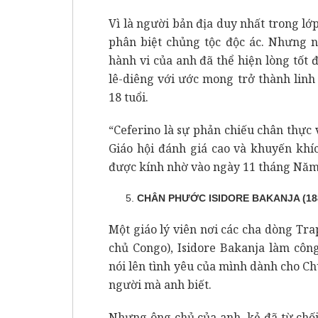
Vì là người bản địa duy nhất trong lớ
phân biệt chủng tộc độc ác. Nhưng n
hành vi của anh đã thể hiện lòng tốt 
lê-diêng với ước mong trở thành lin
18 tuổi.
“Ceferino là sự phản chiếu chân thực v
Giáo hội đánh giá cao và khuyến khí
được kính nhờ vào ngày 11 tháng Năm
CHÂN PHƯỚC ISIDORE BAKANJA (188
Một giáo lý viên nơi các cha dòng Tr
chủ Congo), Isidore Bakanja làm côn
nói lên tình yêu của mình dành cho Ch
người mà anh biết.
Nhưng ông chủ của anh, kẻ đã từ chối