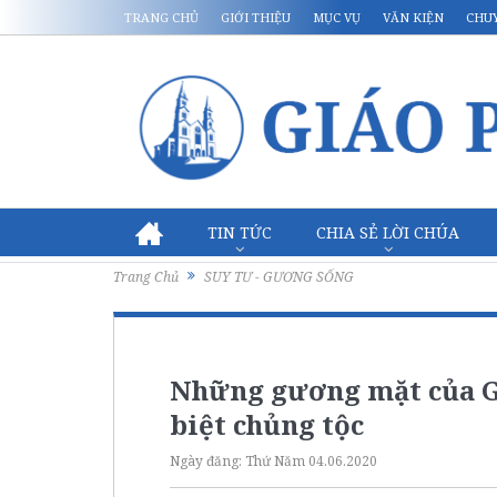
TRANG CHỦ
GIỚI THIỆU
MỤC VỤ
VĂN KIỆN
CHU
TIN TỨC
CHIA SẺ LỜI CHÚA
Trang Chủ
SUY TƯ - GƯƠNG SỐNG
Những gương mặt của Gi
biệt chủng tộc
Ngày đăng:
Thứ Năm 04.06.2020