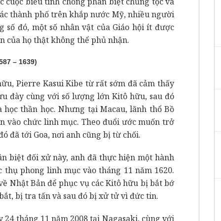
c cuộc biểu tình chống phân biệt chủng tộc và
 các thành phố trên khắp nước Mỹ, nhiều người
g số đó, một số nhân vật của Giáo hội ít được
n của họ thật không thể phủ nhận.
87 – 1639)
hữu, Pierre Kasui Kibe từ rất sớm đã cảm thấy
ưu đày cùng với số lượng lớn Kitô hữu, sau đó
à học thần học. Nhưng tại Macau, lãnh thổ Bồ
 vào chức linh mục. Theo đuổi ước muốn trở
ó đã tới Goa, nơi anh cũng bị từ chối.
ân biệt đối xử này, anh đã thực hiện một hành
c thụ phong linh mục vào tháng 11 năm 1620.
 về Nhật Bản để phục vụ các Kitô hữu bị bắt bớ
t, bị tra tấn và sau đó bị xử tử vì đức tin.
 24 tháng 11 năm 2008 tại Nagasaki, cùng với