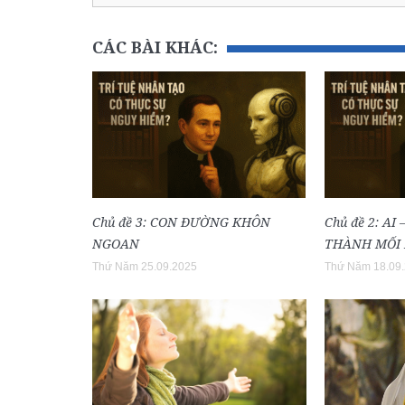
CÁC BÀI KHÁC:
Chủ đề 3: CON ĐƯỜNG KHÔN
Chủ đề 2: AI
NGOAN
THÀNH MỐI
Thứ Năm 25.09.2025
Thứ Năm 18.09