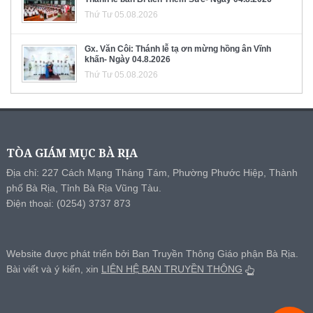
Thứ Tư 05.08.2026
Gx. Văn Côi: Thánh lễ tạ ơn mừng hồng ân Vĩnh
khấn- Ngày 04.8.2026
Thứ Tư 05.08.2026
TÒA GIÁM MỤC BÀ RỊA
Địa chỉ: 227 Cách Mạng Tháng Tám, Phường Phước Hiệp, Thành
phố Bà Rịa, Tỉnh Bà Rịa Vũng Tàu.
Điện thoại: (0254) 3737 873
Website được phát triển bởi Ban Truyền Thông Giáo phận Bà Rịa.
Bài viết và ý kiến, xin
LIÊN HỆ BAN TRUYỀN THÔNG