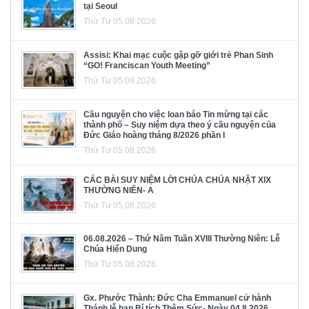
tại Seoul
Thứ Tư 05.08.2026
Assisi: Khai mạc cuộc gặp gỡ giới trẻ Phan Sinh
“GO! Franciscan Youth Meeting”
Thứ Tư 05.08.2026
Cầu nguyện cho việc loan báo Tin mừng tại các
thành phố – Suy niệm dựa theo ý cầu nguyện của
Đức Giáo hoàng tháng 8/2026 phần I
Thứ Tư 05.08.2026
CÁC BÀI SUY NIỆM LỜI CHÚA CHÚA NHẬT XIX
THƯỜNG NIÊN- A
Thứ Tư 05.08.2026
06.08.2026 – Thứ Năm Tuần XVIII Thường Niên: Lễ
Chúa Hiển Dung
Thứ Tư 05.08.2026
Gx. Phước Thành: Đức Cha Emmanuel cử hành
Thánh lễ ban Bí tích Thêm Sức- Ngày 04.8.2026