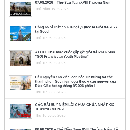
07.08.2026 – Thứ Sáu Tuần XVIII Thường Niên
Thứ Năm 06.08.2026
Công bố bài hát chủ đề ngày Quốc tế Giới trẻ 2027
tại Seoul
Thứ Tư 05.08.2026
Assisi: Khai mạc cuộc gặp gỡ giới trẻ Phan Sinh
“GO! Franciscan Youth Meeting”
Thứ Tư 05.08.2026
Cầu nguyện cho việc loan báo Tin mừng tại các
thành phố – Suy niệm dựa theo ý cầu nguyện của
Đức Giáo hoàng tháng 8/2026 phần I
Thứ Tư 05.08.2026
CÁC BÀI SUY NIỆM LỜI CHÚA CHÚA NHẬT XIX
THƯỜNG NIÊN- A
Thứ Tư 05.08.2026
06.08.2026 – Thứ Năm Tuần XVIII Thường Niên: Lễ