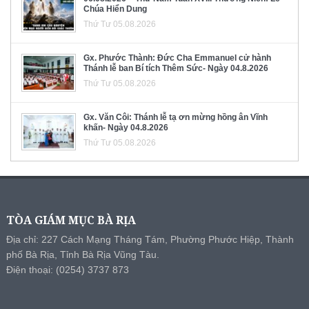
Chúa Hiển Dung
Thứ Tư 05.08.2026
Gx. Phước Thành: Đức Cha Emmanuel cử hành
Thánh lễ ban Bí tích Thêm Sức- Ngày 04.8.2026
Thứ Tư 05.08.2026
Gx. Văn Côi: Thánh lễ tạ ơn mừng hồng ân Vĩnh
khấn- Ngày 04.8.2026
Thứ Tư 05.08.2026
TÒA GIÁM MỤC BÀ RỊA
Địa chỉ: 227 Cách Mạng Tháng Tám, Phường Phước Hiệp, Thành
phố Bà Rịa, Tỉnh Bà Rịa Vũng Tàu.
Điện thoại: (0254) 3737 873