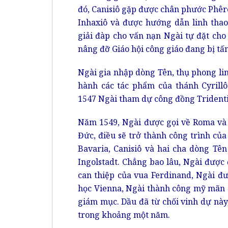
đó, Canisiô gặp được chân phước Phêrô
Inhaxiô và được hướng dẫn linh thao
giải đàp cho vấn nạn Ngài tự đặt ch
nâng đỡ Giáo hội công giáo đang bị tấ
Ngài gia nhập dòng Tên, thụ phong l
hành các tác phẩm của thánh Cyrill
1547 Ngài tham dự công đồng Tridenti
Năm 1549, Ngài được gọi về Roma và 
Đức, điều sẽ trở thành công trình củ
Bavaria, Canisiô và hai cha dòng Tê
Ingolstadt. Chẳng bao lâu, Ngài được 
can thiệp của vua Ferdinand, Ngài đư
học Vienna, Ngài thành công mỹ mãn 
giám mục. Dầu đã từ chối vinh dự nà
trong khoảng một năm.