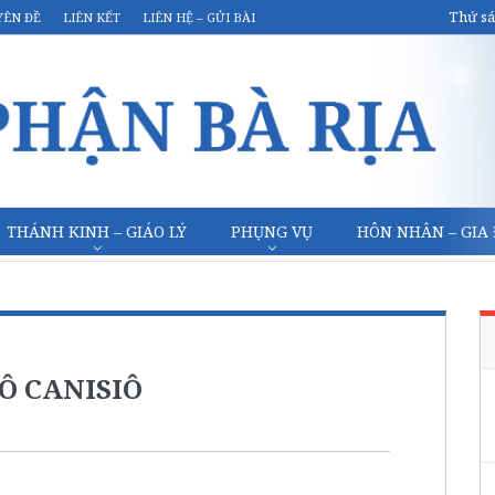
Thứ sá
YÊN ĐỀ
LIÊN KẾT
LIÊN HỆ – GỬI BÀI
THÁNH KINH – GIÁO LÝ
PHỤNG VỤ
HÔN NHÂN – GIA
RÔ CANISIÔ