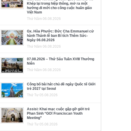
Khép lại trong hiệp thông, mở ra một
hướng đi mới cho công cuộc huấn giáo
Việt Nam
Thứ Năm 06.08.2026
Gx. Hòa Phước: Đức Cha Emmanuel cử
hành Thánh lễ ban Bí tích Thêm Sức-
Ngày 06.08.2026
Thứ Năm 06.08.2026
07.08.2026 – Thứ Sáu Tuần XVIII Thường
Niên
Thứ Năm 06.08.2026
Công bố bài hát chủ đề ngày Quốc tế Giới
trẻ 2027 tại Seoul
Thứ Tư 05.08.2026
Assisi: Khai mạc cuộc gặp gỡ giới trẻ
Phan Sinh “GO! Franciscan Youth
Meeting”
Thứ Tư 05.08.2026