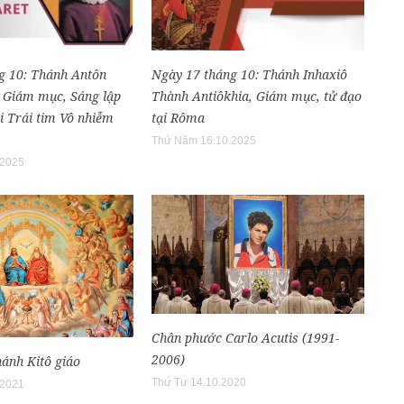
g 10: Thánh Antôn
Ngày 17 tháng 10: Thánh Inhaxiô
, Giám mục, Sáng lập
Thành Antiôkhia, Giám mục, tử đạo
i Trái tim Vô nhiễm
tại Rôma
Thứ Năm 16.10.2025
.2025
Chân phước Carlo Acutis (1991-
2006)
hánh Kitô giáo
Thứ Tư 14.10.2020
.2021