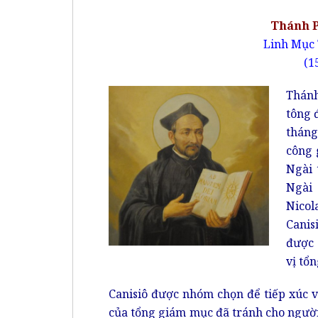
Thánh 
Linh Mục 
(1
Thánh
tông 
tháng
công 
Ngài 
Ngài 
Nicol
Canis
được 
vị tổ
Canisiô được nhóm chọn để tiếp xúc v
của tổng giám mục đã tránh cho người