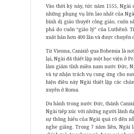
Vào thời kỳ này, tức năm 1555, Ngài 
những phụng vụ lớn lao nhất của Ngài 
bình dị giáo thuyết công giáo, cuốn 
phá do cuốn “giáo lý” của Luthênô. T
xuất bản hơn 400 lần và được chuyển 
Từ Vienna, Canisiô qua Bohemia là nơi
lại, Ngài đã thiết lập một học viện ở 
làm giám tỉnh miền nam nước Đức, Ng
và tự nhận trách vụ cung ứng cho nư
hiện điều này Ngài thiết lập các chủ
xuyên ở Roma.
Du hành trong nước Đức, thánh Canisi
Ngài tiếp xúc với những người lãnh đ
sự thông hiểu của Ngài quá rõ đến n
nghe giảng. Trong 7 năm liền, Ngài 