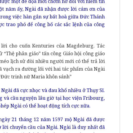
được một đe dọa mới chớm nở đối với niềm tin
một năm ấy, Ngài đã nhận được lời cám ơn của
 trong việc hàn gắn sự bất hoà giữa Đức Thánh
c trao phó để công bố các sắc lệnh của công
ả lời cho cuốn Kenturies của Magdeburg. Tác
sử “Thệ phản giáo” tấn công Giáo hội công giáo
éo lịch sử đòi nhiều người mới có thể trả lời
ã vạch ra đường lối với hai tác phẩm của Ngài
à “Đức trinh nữ Maria khôn sánh”
 Ngài đã cực nhọc và đau khổ nhiều ở Thụy Sĩ.
 và cầu nguyện lâu giờ tại học viện Fribourg,
phép Ngài có thể hoạt động tích cực nữa.
 ngày 21 tháng 12 năm 1597 mộ Ngài đã được
ờ lời chuyển cầu của Ngài. Ngài là duy nhất đã