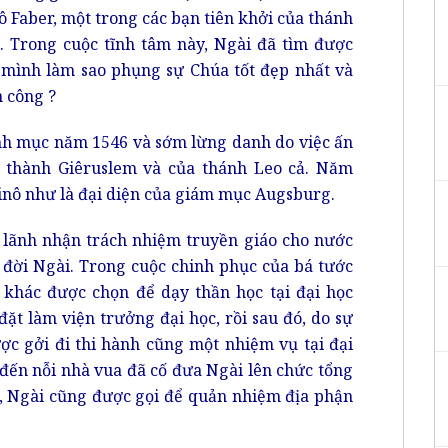
 Faber, một trong các bạn tiên khởi của thánh
. Trong cuộc tĩnh tâm này, Ngài đã tìm được
o mình làm sao phụng sự Chúa tốt đẹp nhất và
n công ?
inh mục năm 1546 và sớm lừng danh do việc ấn
ô thành Giêruslem và của thánh Leo cả. Năm
nô như là đại diện của giám mục Augsburg.
lãnh nhận trách nhiệm truyền giáo cho nước
a đời Ngài. Trong cuộc chinh phục của bá tước
n khác được chọn để dạy thần học tại đại học
đặt làm viện trưởng đại học, rồi sau đó, do sự
ợc gởi đi thi hành cũng một nhiệm vụ tại đại
đến nỗi nhà vua đã cố đưa Ngài lên chức tổng
y, Ngài cũng được gọi để quản nhiệm địa phận