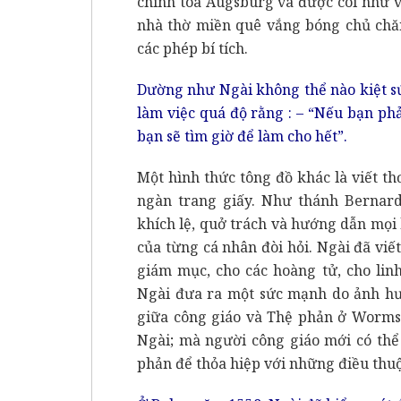
chính toà Augsburg và được coi như v
nhà thờ miền quê vắng bóng chủ chăn
các phép bí tích.
Dường như Ngài không thể nào kiệt sứ
làm việc quá độ rằng : – “Nếu bạn phả
bạn sẽ tìm giờ để làm cho hết”.
Một hình thức tông đồ khác là viết th
ngàn trang giấy. Như thánh Bernard
khích lệ, quở trách và hướng dẫn mọi
của từng cá nhân đòi hỏi. Ngài đã viế
giám mục, cho các hoàng tử, cho lin
Ngài đưa ra một sức mạnh do ảnh hư
giữa công giáo và Thệ phản ở Worms
Ngài; mà người công giáo mới có thể
phản để thỏa hiệp với những điều thuộ