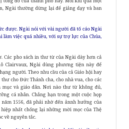
ị tông đồ của thành phố này. Mỗi khi qua một
, Ngài thường dừng lại để giảng dạy và ban
c được. Ngài nói với vài người đã tố cáo Ngài
i làm việc quá nhiều, với sự trợ lực của Chúa,
ơ. Các pho sách in thư từ của Ngài dày hơn cả
ô Clairvaux, Ngài dùng phương tiện này để
 hạng người. Theo nhu cầu của cả Giáo hội hay
t thư cho Đức Thánh cha, cho nhà vua, cho các
h mục và giáo dân. Nơi nào thư từ không đủ,
ởng cá nhân. Chẳng hạn trong một cuộc họp
 năm 1556, đã phải nhờ đến ảnnh hưởng của
 hiệp nhất chống lại những mời mọc của Thệ
c về nguyên tắc.