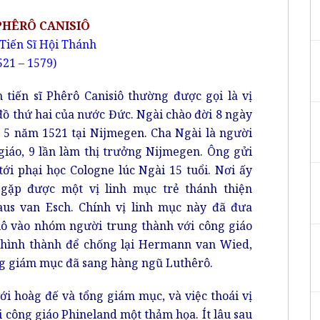
PHÊRÔ CANISIÔ
Tiến Sĩ Hội Thánh
521 – 1579)
 tiến sĩ Phêrô Canisiô thường được gọi là vị
đồ thứ hai của nước Đức. Ngài chào đời 8 ngày
 5 năm 1521 tại Nijmegen. Cha Ngài là người
giáo, 9 lần làm thị trưởng Nijmegen. Ông gửi
tới phại học Cologne lúc Ngài 15 tuổi. Nơi ấy
gặp được một vị linh mục trẻ thánh thiện
aus van Esch. Chính vị linh mục này đã đưa
iô vào nhóm người trung thành với công giáo
hình thành để chống lại Hermann van Wied,
ng giám mục đã sang hàng ngũ Luthêrô.
ới hoàg đế và tổng giám mục, và việc thoái vị
 công giáo Phineland một thảm họa. Ít lâu sau