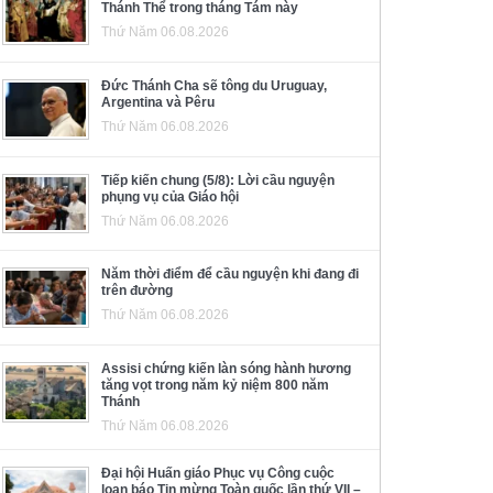
Thánh Thể trong tháng Tám này
Thứ Năm 06.08.2026
Đức Thánh Cha sẽ tông du Uruguay,
Argentina và Pêru
Thứ Năm 06.08.2026
Tiếp kiến chung (5/8): Lời cầu nguyện
phụng vụ của Giáo hội
Thứ Năm 06.08.2026
Năm thời điểm để cầu nguyện khi đang đi
trên đường
Thứ Năm 06.08.2026
Assisi chứng kiến làn sóng hành hương
tăng vọt trong năm kỷ niệm 800 năm
Thánh
Thứ Năm 06.08.2026
Đại hội Huấn giáo Phục vụ Công cuộc
loan báo Tin mừng Toàn quốc lần thứ VII –