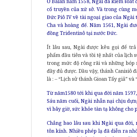
Ở Balan năm 1558, Ngài đã kiểm soát 
cổ truyền của xứ sở. Và trong cùng 
Đức Piô IV về tài ngoại giao của Ngài
Cha và hoàng đế. Năm 1561, Ngài đượ
đồng Tridentinô tại nước Đức.
Ít lâu sau, Ngài được kêu gọi để tr
phẩm đầu tiên và tồi tệ nhất của lịch 
trong mức độ rông rãi và những bóp m
đầy đủ được. Dầu vậy, thánh Canisiô đ
là : – “Lịch sử thánh Gioan Tẩy giả” v
Từ năm1580 tới khi qua đời năm 1597,
Sáu năm cuối, Ngài nhẫn nại chịu dựng
vì bây giờ, sức khỏe tàn tạ không cho 
Chẳng bao lâu sau khi Ngài qua đời,
tôn kính. Nhiều phép lạ đã diễn ra nh