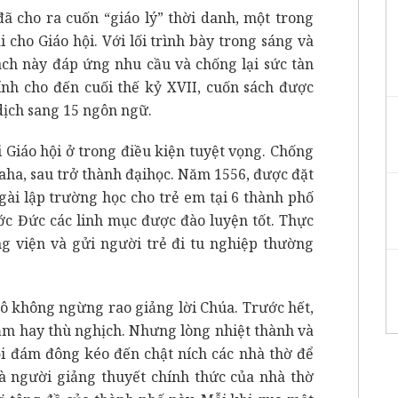
đã cho ra cuốn “giáo lý” thời danh, một trong
cho Giáo hội. Với lối trình bày trong sáng và
sách này đáp ứng nhu cầu và chống lại sức tàn
ính cho đến cuối thế kỷ XVII, cuốn sách được
dịch sang 15 ngôn ngữ.
 Giáo hội ở trong điều kiện tuyệt vọng. Chống
Praha, sau trở thành đạihọc. Năm 1556, được đặt
ài lập trường học cho trẻ em tại 6 thành phố
ớc Đức các linh mục được đào luyện tốt. Thực
ng viện và gửi người trẻ đi tu nghiệp thường
ô không ngừng rao giảng lời Chúa. Trước hết,
ạm hay thù nghịch. Nhưng lòng nhiệt thành và
ỗi đám đông kéo đến chật ních các nhà thờ để
là người giảng thuyết chính thức của nhà thờ