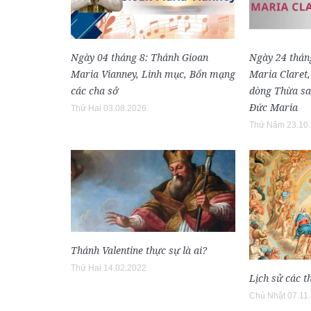
Ngày 04 tháng 8: Thánh Gioan
Ngày 24 thán
Maria Vianney, Linh mục, Bổn mạng
Maria Claret
các cha sở
dòng Thừa sa
Đức Maria
Thứ Hai 03.08.2026
Thứ Năm 23.10
Thánh Valentine thực sự là ai?
Thứ Hai 14.02.2022
Lịch sử các t
Chủ Nhật 07.11