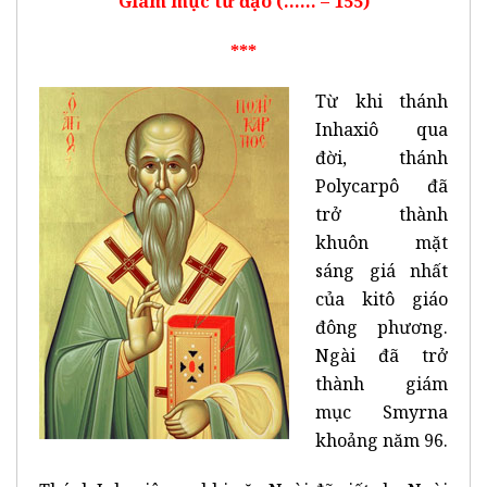
Giám mục tử đạo (…… – 155)
***
Từ khi thánh
Inhaxiô qua
đời, thánh
Polycarpô đã
trở thành
khuôn mặt
sáng giá nhất
của kitô giáo
đông phương.
Ngài đã trở
thành giám
mục Smyrna
khoảng năm 96.