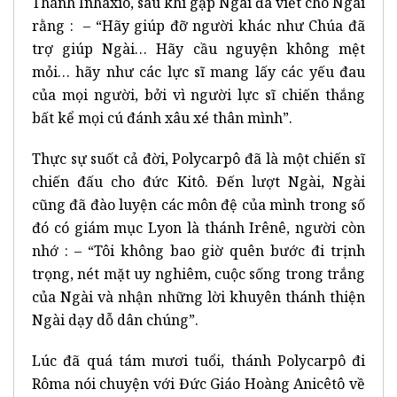
Thánh Inhaxiô, sau khi gặp Ngài đã viết cho Ngài
rằng : – “Hãy giúp đỡ người khác như Chúa đã
trợ giúp Ngài… Hãy cầu nguyện không mệt
mỏi… hãy như các lực sĩ mang lấy các yếu đau
của mọi người, bởi vì người lực sĩ chiến thắng
bất kể mọi cú đánh xâu xé thân mình”.
Thực sự suốt cả đời, Polycarpô đã là một chiến sĩ
chiến đấu cho đức Kitô. Đến lượt Ngài, Ngài
cũng đã đào luyện các môn đệ của mình trong số
đó có giám mục Lyon là thánh Irênê, người còn
nhớ : – “Tôi không bao giờ quên bước đi trịnh
trọng, nét mặt uy nghiêm, cuộc sống trong trắng
của Ngài và nhận những lời khuyên thánh thiện
Ngài dạy dỗ dân chúng”.
Lúc đã quá tám mươi tuổi, thánh Polycarpô đi
Rôma nói chuyện với Đức Giáo Hoàng Anicêtô về