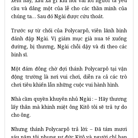
xem này, xấu xa gì khi nói vài lời người ta yêu
cầu và dâng một của lễ cho các thần minh của
chúng ta… Sau đó Ngài được cứu thoát.
Trước sự từ chối của Polycarpô, viên lãnh binh
đánh đập Ngài. Vị giám mục già nua té xuống
đường, bị thương, Ngài chỗi dậy và đi theo các
binh sĩ.
Một đám đông chờ đợi thánh Polycarpô tại vận
động trường là nơi vui chơi, diễn ra cả các trò
chơi tiêu khiển lẫn những cuộc vui hành hình.
Nhà cầm quyền khuyên nhủ Ngài : – Hãy thương
lấy thân mà khinh miệt ông Kitô tôi sẽ trả tự do
cho ông.
Nhưng thánh Polycarpô trả lời: – Đã tám mươi
sáu năm tôi phụng sự đức Kitô và người chỉ ban