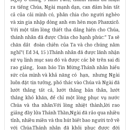
ra tiếng Chúa, Ngài mạnh dạn, can đảm bán tất
cả của cải mình có, phân chia cho người nghèo
và xin gia nhập dòng anh em hèn mọn Phanxicô.
Với một tấm lòng thiết tha dâng hiến cho Chúa,
thánh nhân đã được Chúa cho hạnh phúc:” Ta sẽ
chăn dắt đoàn chiên của Ta và cho chúng nằm
nghỉ”( Ed 34, 15 ).Thánh nhân đã được lãnh nhận
sứ vụ linh mục sau đó và được các bề trên sai đi
rao giảng, loan báo Tin Mừng.Thánh nhân hiểu
sức của mình và khả năng có hạn, nhưng Ngài
luôn đặt tin tưởng, phó thác vào Chúa và Ngài đã
lướt thắng tất cả, lướt thắng bản thân, lướt
thắng khó khăn, để chỉ một lòng phục vụ nước
Chúa và tha nhân.Với lòng nhiệt thành,lời rao
giảng đầy lửa Thánh Thần,Ngài đã rảo qua nhiều
tỉnh, nhiều miền và thu hút biết bao người trở về
với Chúa.Thánh nhân đã khôi phục được đời