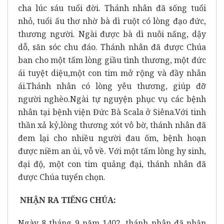
cha lúc sáu tuổi đời. Thánh nhân đã sống tuổi
nhỏ, tuổi ấu thơ nhờ bà dì ruột có lòng đạo đức,
thương người. Ngài được bà dì nuôi nấng, dậy
dỗ, săn sóc chu đáo. Thánh nhân đã được Chúa
ban cho một tấm lòng giầu tình thương, một đức
ái tuyệt diệu,một con tim mở rộng và đầy nhân
ái.Thánh nhân có lòng yêu thương, giúp đỡ
người nghèo.Ngài tự nguyện phục vụ các bệnh
nhân tại bệnh viện Đức Bà Scala ở Siêna.Với tinh
thần xả kỷ,lòng thương xót vô bờ, thánh nhân đã
đem lại cho nhiều người đau ốm, bệnh hoạn
được niềm an ủi, vỗ về. Với một tấm lòng hy sinh,
đại độ, một con tim quảng đại, thánh nhân đã
được Chúa tuyển chọn.
NHẬN RA TIẾNG CHÚA:
Ngày 8 tháng 9 năm 1402, thánh nhân đã nhận