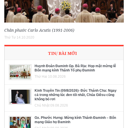
Chân phước Carlo Acutis (1991-2006)
Thứ Tư 14.10.2020
TIN/ BÀI MỚI
Huynh Đoàn Đaminh Gp. Bà Rịa: Họp mặt mừng lễ
Bổn mạng kính Thánh Tổ phụ Đaminh
Thứ Hai 10.08.2026
Kinh Truyền Tin (09/8/2026)- Đức Thánh Cha: Ngay
cả trong những lúc đen tối nhất, Chúa Giêsu cũng
không bỏ rơi
Chủ Nhật 09.08.2026
Gx. Phước Hưng: Mừng kính Thánh Đaminh – Bổn
mạng Giáo họ Đaminh