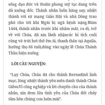
sống đạo đức và thuần phong mỹ tục đang trên
đà xuống dốc. Thánh nhân luôn hăng say, nhiệt
thành với sứ mạng Giáo Hội và nhà Dòng trao
phó cho tới khi Ngài bị ngã bệnh nặng.Năm
1444, thánh nhân trước khi nhắm mắt, ra đi, trở
về với Chúa, đã xin lãnh nhậncác bí tích cuối
cùng và trút hơi thở êm ái, thanh thản tại Aquila,
hưởng thọ 66 tuổi,đúng vào ngày lễ Chúa Thánh
Thần hiện xuống.
LỜI CẦU NGUYỆN:
“Lạy Chúa, Chúa đã cho thánh Bernađinô linh
mục, lòng nhiệt thành yêu mến danh thánh Chúa
Giêsu.Vì công nghiệp và lời chuyển cầu của thánh
nhân, xin đem lửa tình yêu của Chúa đốt cháy
tâm hồn chúng con luôn mãi”.