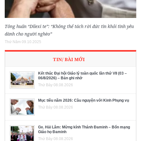
Tông huấn “Dilexi te”: “Không thể tách rời đức tin khỏi tình yêu
dành cho người nghèo”
Thứ Năm 09.10.2025
TIN/ BÀI MỚI
Kết thúc Đại hội Giáo lý toàn quốc lần thứ VII (03 –
06/8/2026) – Bản ghi nhớ
Thứ Bảy 08.08.2026
Mục tiêu năm 2026: Cầu nguyện với Kinh Phụng vụ
Thứ Bảy 08.08.2026
Gx. Hải Lâm: Mừng kính Thánh Đaminh – Bổn mạng
Giáo họ Đaminh
Thứ Bảy 08.08.2026