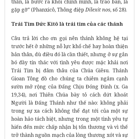
thần, là bước ra khỏi chính mình, là trao ban, là
gặp gỡ” (Phanxicô, Thông điệp
Dilexit nos
, số 28).
Trái Tim Đức Kitô là trái tim của các thánh
Câu trả lời cho ơn gọi nên thánh không hệ tại
trước hết ở những nỗ lực khổ chế hay hoàn thiện
bản thân, dù điều đó là cần thiết, nhưng ở sự gắn
bó đầy tín thác với tình yêu được mặc khải nơi
Trái Tim bị đâm thâu của Chúa Giêsu. Thánh
Gioan Tông đồ cho chúng ta chiêm ngắm cạnh
sườn mở rộng của Đấng Chịu Đóng Đinh (x. Ga
19,34), nơi Thiên Chúa bày tỏ cách dứt khoát
Người là Đấng Thánh như thế nào: không phải
trong sự xa cách không thể đạt tới của một sự
hoàn hảo tách biệt, nhưng trong một tình yêu tự
hiến đến mức chấp nhận bị tổn thương và vì thế
trở thành nguồn mạch của lòng thương xót và sự