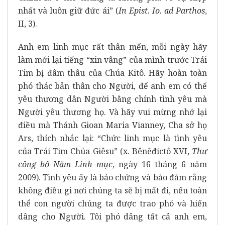
nhất và luôn giữ đức ái” (
In Epist. Io. ad Parthos
,
II, 3).
Anh em linh mục rất thân mến, mỗi ngày hãy
làm mới lại tiếng “xin vâng” của mình trước Trái
Tim bị đâm thâu của Chúa Kitô. Hãy hoàn toàn
phó thác bản thân cho Người, để anh em có thể
yêu thương dân Người bằng chính tình yêu mà
Người yêu thương họ. Và hãy vui mừng nhớ lại
điều mà Thánh Gioan Maria Vianney, Cha sở họ
Ars, thích nhắc lại: “Chức linh mục là tình yêu
của Trái Tim Chúa Giêsu” (x. Bênêđictô XVI,
Thư
công bố Năm Linh mục
, ngày 16 tháng 6 năm
2009). Tình yêu ấy là bảo chứng và bảo đảm rằng
không điều gì nơi chúng ta sẽ bị mất đi, nếu toàn
thể con người chúng ta được trao phó và hiến
dâng cho Người. Tôi phó dâng tất cả anh em,