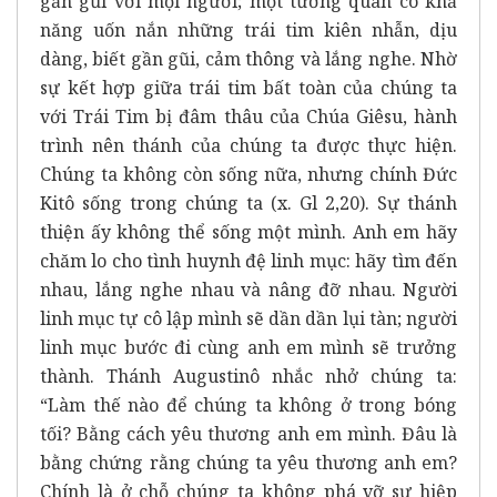
gần gũi với mọi người; một tương quan có khả
năng uốn nắn những trái tim kiên nhẫn, dịu
dàng, biết gần gũi, cảm thông và lắng nghe. Nhờ
sự kết hợp giữa trái tim bất toàn của chúng ta
với Trái Tim bị đâm thâu của Chúa Giêsu, hành
trình nên thánh của chúng ta được thực hiện.
Chúng ta không còn sống nữa, nhưng chính Đức
Kitô sống trong chúng ta (x. Gl 2,20). Sự thánh
thiện ấy không thể sống một mình. Anh em hãy
chăm lo cho tình huynh đệ linh mục: hãy tìm đến
nhau, lắng nghe nhau và nâng đỡ nhau. Người
linh mục tự cô lập mình sẽ dần dần lụi tàn; người
linh mục bước đi cùng anh em mình sẽ trưởng
thành. Thánh Augustinô nhắc nhở chúng ta:
“Làm thế nào để chúng ta không ở trong bóng
tối? Bằng cách yêu thương anh em mình. Đâu là
bằng chứng rằng chúng ta yêu thương anh em?
Chính là ở chỗ chúng ta không phá vỡ sự hiệp