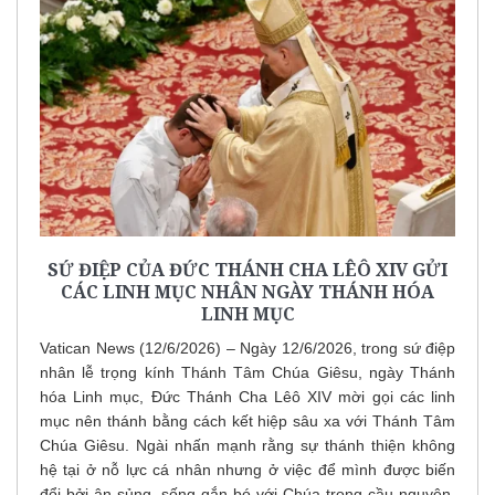
SỨ ĐIỆP CỦA ĐỨC THÁNH CHA LÊÔ XIV GỬI
CÁC LINH MỤC NHÂN NGÀY THÁNH HÓA
LINH MỤC
Vatican News (12/6/2026) – Ngày 12/6/2026, trong sứ điệp
nhân lễ trọng kính Thánh Tâm Chúa Giêsu, ngày Thánh
hóa Linh mục, Đức Thánh Cha Lêô XIV mời gọi các linh
mục nên thánh bằng cách kết hiệp sâu xa với Thánh Tâm
Chúa Giêsu. Ngài nhấn mạnh rằng sự thánh thiện không
hệ tại ở nỗ lực cá nhân nhưng ở việc để mình được biến
đổi bởi ân sủng, sống gắn bó với Chúa trong cầu nguyện,