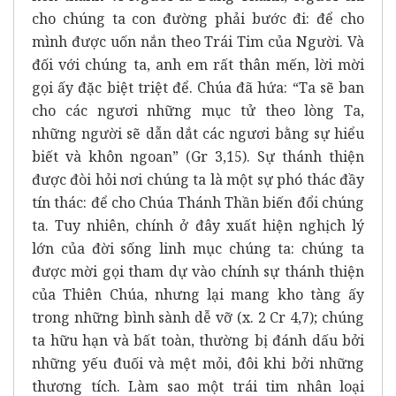
cho chúng ta con đường phải bước đi: để cho
mình được uốn nắn theo Trái Tim của Người. Và
đối với chúng ta, anh em rất thân mến, lời mời
gọi ấy đặc biệt triệt để. Chúa đã hứa: “Ta sẽ ban
cho các ngươi những mục tử theo lòng Ta,
những người sẽ dẫn dắt các ngươi bằng sự hiểu
biết và khôn ngoan” (Gr 3,15). Sự thánh thiện
được đòi hỏi nơi chúng ta là một sự phó thác đầy
tín thác: để cho Chúa Thánh Thần biến đổi chúng
ta. Tuy nhiên, chính ở đây xuất hiện nghịch lý
lớn của đời sống linh mục chúng ta: chúng ta
được mời gọi tham dự vào chính sự thánh thiện
của Thiên Chúa, nhưng lại mang kho tàng ấy
trong những bình sành dễ vỡ (x. 2 Cr 4,7); chúng
ta hữu hạn và bất toàn, thường bị đánh dấu bởi
những yếu đuối và mệt mỏi, đôi khi bởi những
thương tích. Làm sao một trái tim nhân loại