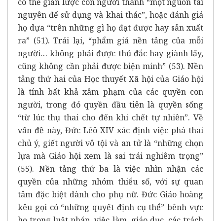
có thể giản lược con người thành “một nguồn tài
nguyên để sử dụng và khai thác”, hoặc đánh giá
họ dựa “trên những gì họ đạt được hay sản xuất
ra” (51). Trái lại, “phẩm giá nền tảng của mỗi
người… không phải được thủ đắc hay giành lấy,
cũng không cần phải được biện minh” (53). Nền
tảng thứ hai của Học thuyết Xã hội của Giáo hội
là tính bất khả xâm phạm của các quyền con
người, trong đó quyền đầu tiên là quyền sống
“từ lúc thụ thai cho đến khi chết tự nhiên”. Về
vấn đề này, Đức Lêô XIV xác định việc phá thai
chủ ý, giết người vô tội và an tử là “những chọn
lựa mà Giáo hội xem là sai trái nghiêm trọng”
(55). Nền tảng thứ ba là việc nhìn nhận các
quyền của những nhóm thiểu số, với sự quan
tâm đặc biệt dành cho phụ nữ. Đức Giáo hoàng
kêu gọi có “những quyết định cụ thể” bênh vực
họ trong luật pháp, việc làm, giáo dục, các trách