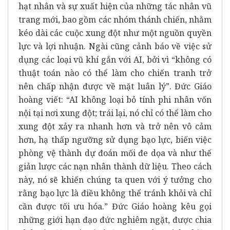
hạt nhân và sự xuất hiện của những tác nhân vũ
trang mới, bao gồm các nhóm thánh chiến, nhằm
kéo dài các cuộc xung đột như một nguồn quyền
lực và lợi nhuận. Ngài cũng cảnh báo về việc sử
dụng các loại vũ khí gắn với AI, bởi vì “không có
thuật toán nào có thể làm cho chiến tranh trở
nên chấp nhận được về mặt luân lý”. Đức Giáo
hoàng viết: “AI không loại bỏ tính phi nhân vốn
nội tại nơi xung đột; trái lại, nó chỉ có thể làm cho
xung đột xảy ra nhanh hơn và trở nên vô cảm
hơn, hạ thấp ngưỡng sử dụng bạo lực, biến việc
phòng vệ thành dự đoán mối đe dọa và như thế
giản lược các nạn nhân thành dữ liệu. Theo cách
này, nó sẽ khiến chúng ta quen với ý tưởng cho
rằng bạo lực là điều không thể tránh khỏi và chỉ
cần được tối ưu hóa.” Đức Giáo hoàng kêu gọi
những giới hạn đạo đức nghiêm ngặt, được chia