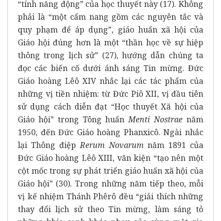
“tính năng động” của học thuyết này (17). Không
phải là “một cẩm nang gồm các nguyên tắc và
quy phạm để áp dụng”, giáo huấn xã hội của
Giáo hội đúng hơn là một “thần học về sự hiệp
thông trong lịch sử” (27), hướng dẫn chúng ta
đọc các biến cố dưới ánh sáng Tin mừng. Đức
Giáo hoàng Lêô XIV nhắc lại các tác phẩm của
những vị tiền nhiệm: từ Đức Piô XII, vị đầu tiên
sử dụng cách diễn đạt “Học thuyết Xã hội của
Giáo hội” trong Tông huấn
Menti Nostrae
năm
1950, đến Đức Giáo hoàng Phanxicô. Ngài nhắc
lại Thông điệp
Rerum Novarum
năm 1891 của
Đức Giáo hoàng Lêô XIII, văn kiện “tạo nên một
cột mốc trong sự phát triển giáo huấn xã hội của
Giáo hội” (30). Trong những năm tiếp theo, mỗi
vị kế nhiệm Thánh Phêrô đều “giải thích những
thay đổi lịch sử theo Tin mừng, làm sáng tỏ