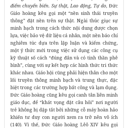
điểm chuyển biến. Sự thật, Lao động, Tự do
, Đức
Giáo hoàng kêu gọi một “nền sinh thái truyền
thông” đặt nền trên sự thật. Ngài thúc giục sự
minh bạch trong cách thức nội dung được chọn
lựa, việc bảo vệ dữ liệu cá nhân, một nền báo chí
nghiêm túc dựa trên lập luận và kiểm chứng,
một ý thức mới trong việc sử dụng các công cụ
kỹ thuật số cách “đúng đắn và có tinh thần phê
bình”, cùng với sự kết hợp các hình thức tri thức
khác nhau. Giáo hội cũng phải hiện thân cho một
lối truyền thông minh bạch và trung thực, đặc
biệt trong các trường hợp bất công và lạm dụng.
Đức Giáo hoàng cũng kêu gọi canh tân liên minh
giáo dục, để “khát vọng đặt câu hỏi” nơi người
trẻ không bị dập tắt bởi những cỗ máy hoàn hảo
khiến tư duy con người xem ra trở nên vô ích
(140). Vì thế, Đức Giáo hoàng Lêô XIV kêu gọi