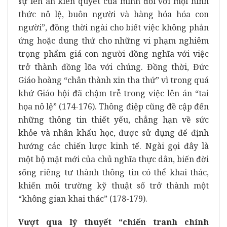
sự lên án kiên quyết của mình đối với mọi hình
thức nô lệ, buôn người và hàng hóa hóa con
người”, đồng thời ngài cho biết việc không phản
ứng hoặc dung thứ cho những vi phạm nghiêm
trọng phẩm giá con người đồng nghĩa với việc
trở thành đồng lõa với chúng. Đồng thời, Đức
Giáo hoàng “chân thành xin tha thứ” vì trong quá
khứ Giáo hội đã chậm trễ trong việc lên án “tai
họa nô lệ” (174-176). Thông điệp cũng đề cập đến
những thông tin thiết yếu, chẳng hạn về sức
khỏe và nhân khẩu học, được sử dụng để định
hướng các chiến lược kinh tế. Ngài gọi đây là
một bộ mặt mới của chủ nghĩa thực dân, biến đời
sống riêng tư thành thông tin có thể khai thác,
khiến môi trường kỹ thuật số trở thành một
“không gian khai thác” (178-179).
Vượt qua lý thuyết “chiến tranh chính