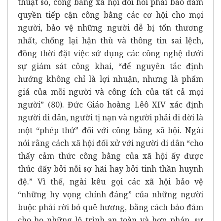
thuật số, công bằng xã hội đòi hỏi phải bảo đảm
quyền tiếp cận công bằng các cơ hội cho mọi
người, bảo vệ những người dễ bị tổn thương
nhất, chống lại hận thù và thông tin sai lệch,
đồng thời đặt việc sử dụng các công nghệ dưới
sự giám sát công khai, “để nguyên tắc định
hướng không chỉ là lợi nhuận, nhưng là phẩm
giá của mỗi người và công ích của tất cả mọi
người” (80). Đức Giáo hoàng Lêô XIV xác định
người di dân, người tị nạn và người phải di dời là
một “phép thử” đối với công bằng xã hội. Ngài
nói rằng cách xã hội đối xử với người di dân “cho
thấy cảm thức công bằng của xã hội ấy được
thúc đẩy bởi nỗi sợ hãi hay bởi tinh thần huynh
đệ.” Vì thế, ngài kêu gọi các xã hội bảo vệ
“những hy vọng chính đáng” của những người
buộc phải rời bỏ quê hương, bằng cách bảo đảm
cho họ những lộ trình an toàn và hợp pháp, sự