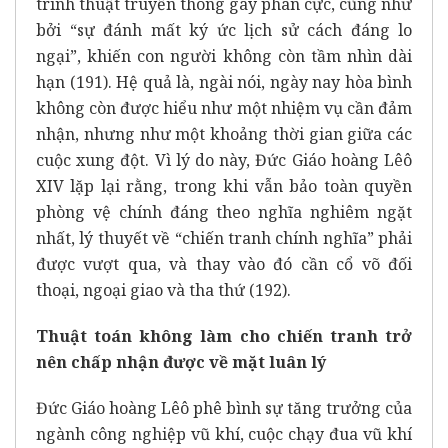
trình thuật truyền thông gây phân cực, cũng như
bởi “sự đánh mất ký ức lịch sử cách đáng lo
ngại”, khiến con người không còn tầm nhìn dài
hạn (191). Hệ quả là, ngài nói, ngày nay hòa bình
không còn được hiểu như một nhiệm vụ cần đảm
nhận, nhưng như một khoảng thời gian giữa các
cuộc xung đột. Vì lý do này, Đức Giáo hoàng Lêô
XIV lặp lại rằng, trong khi vẫn bảo toàn quyền
phòng vệ chính đáng theo nghĩa nghiêm ngặt
nhất, lý thuyết về “chiến tranh chính nghĩa” phải
được vượt qua, và thay vào đó cần cổ võ đối
thoại, ngoại giao và tha thứ (192).
Thuật toán không làm cho chiến tranh trở
nên chấp nhận được về mặt luân lý
Đức Giáo hoàng Lêô phê bình sự tăng trưởng của
ngành công nghiệp vũ khí, cuộc chạy đua vũ khí