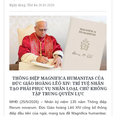
Ngày đăng:
Thứ Ba 26.05.2026
THÔNG ĐIỆP MAGNIFICA HUMANITAS CỦA
ĐỨC GIÁO HOÀNG LÊÔ XIV: TRÍ TUỆ NHÂN
TẠO PHẢI PHỤC VỤ NHÂN LOẠI, CHỨ KHÔNG
TẬP TRUNG QUYỀN LỰC
WHĐ (25/5/2026) – Nhân kỷ niệm 135 năm Thông điệp
Rerum novarum, Đức Giáo hoàng Lêô XIV công bố thông
điệp đầu tiên của ngài, mang tựa đề Magnifica humanitas: