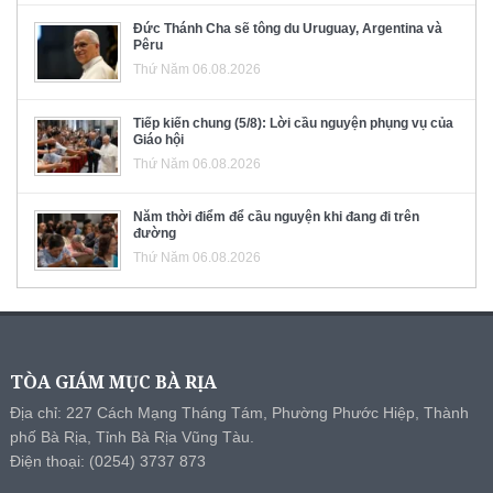
Đức Thánh Cha sẽ tông du Uruguay, Argentina và
Pêru
Thứ Năm 06.08.2026
Tiếp kiến chung (5/8): Lời cầu nguyện phụng vụ của
Giáo hội
Thứ Năm 06.08.2026
Năm thời điểm để cầu nguyện khi đang đi trên
đường
Thứ Năm 06.08.2026
TÒA GIÁM MỤC BÀ RỊA
Địa chỉ: 227 Cách Mạng Tháng Tám, Phường Phước Hiệp, Thành
phố Bà Rịa, Tỉnh Bà Rịa Vũng Tàu.
Điện thoại: (0254) 3737 873