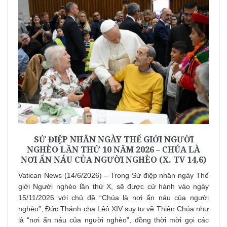
SỨ ĐIỆP NHÂN NGÀY THẾ GIỚI NGƯỜI
NGHÈO LẦN THỨ 10 NĂM 2026 – CHÚA LÀ
NƠI ẨN NÁU CỦA NGƯỜI NGHÈO (X. TV 14,6)
Vatican News (14/6/2026) – Trong Sứ điệp nhân ngày Thế
giới Người nghèo lần thứ X, sẽ được cử hành vào ngày
15/11/2026 với chủ đề “Chúa là nơi ẩn náu của người
nghèo”, Đức Thánh cha Lêô XIV suy tư về Thiên Chúa như
là “nơi ẩn náu của người nghèo”, đồng thời mời gọi các