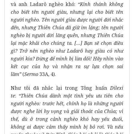
và anh Ladarô nghèo khó:
“Kinh thánh không
cho biết tên người giàu, nhưng lại cho biết tên
người nghèo. Tên người giàu được người đời nhắc
đến, nhưng Thiên Chúa đã giữ im lặng; tên người
nghèo bị người đời lãng quên, nhưng Thiên Chúa
lại mặc khải cho chúng ta. […] Bạn sẽ chọn điều
gì? Trở nên nghèo như Ladarô hay giàu có như
người kia? Đừng để mình bị lừa dối! Hãy nhìn vào
kết cục của họ và nhận ra sự lựa chọn sai
lầm”
(
Sermo
33A, 4).
Như tôi đã nhắc lại trong
Tông huấn
Dilexi
te
:
“Thiên Chúa dành một tình yêu ưu tiên cho
người nghèo: trước hết, chính họ là những người
được nghe lời hy vọng và giải thoát của Chúa; vì
thế, dù ở trong cảnh nghèo khó hay yếu đuối,
không ai được cảm thấy mình bị bỏ rơi. Và nếu