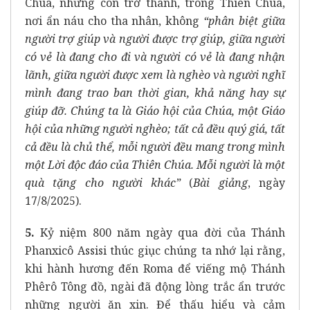
Chúa, nhưng còn trở thành, trong Thiên Chúa,
nơi ẩn náu cho tha nhân, không
“phân biệt giữa
người trợ giúp và người được trợ giúp, giữa người
có vẻ là đang cho đi và người có vẻ là đang nhận
lãnh, giữa người được xem là nghèo và người nghĩ
mình đang trao ban thời gian, khả năng hay sự
giúp đỡ. Chúng ta là Giáo hội của Chúa, một Giáo
hội của những người nghèo; tất cả đều quý giá, tất
cả đều là chủ thể, mỗi người đều mang trong mình
một Lời độc đáo của Thiên Chúa. Mỗi người là một
quà tặng cho người khác”
(
Bài giảng
, ngày
17/8/2025).
5.
Kỷ niệm 800 năm ngày qua đời của Thánh
Phanxicô Assisi thúc giục chúng ta nhớ lại rằng,
khi hành hương đến Roma để viếng mộ Thánh
Phêrô Tông đồ, ngài đã động lòng trắc ẩn trước
những người ăn xin. Để thấu hiểu và cảm