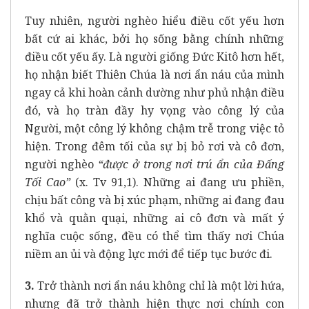
Tuy nhiên, người nghèo hiểu điều cốt yếu hơn
bất cứ ai khác, bởi họ sống bằng chính những
điều cốt yếu ấy. Là người giống Đức Kitô hơn hết,
họ nhận biết Thiên Chúa là nơi ẩn náu của mình
ngay cả khi hoàn cảnh dường như phủ nhận điều
đó, và họ tràn đầy hy vọng vào công lý của
Người, một công lý không chậm trễ trong việc tỏ
hiện. Trong đêm tối của sự bị bỏ rơi và cô đơn,
người nghèo
“được ở trong nơi trú ẩn của Đấng
Tối Cao”
(x. Tv 91,1). Những ai đang ưu phiền,
chịu bất công và bị xúc phạm, những ai đang đau
khổ và quằn quại, những ai cô đơn và mất ý
nghĩa cuộc sống, đều có thể tìm thấy nơi Chúa
niềm an ủi và động lực mới để tiếp tục bước đi.
3.
Trở thành nơi ẩn náu không chỉ là một lời hứa,
nhưng đã trở thành hiện thực nơi chính con