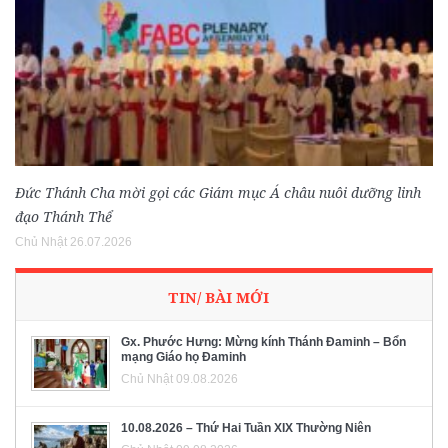
Đức Thánh Cha mời gọi các Giám mục Á châu nuôi dưỡng linh
đạo Thánh Thể
Chủ Nhật 26.07.2026
TIN/ BÀI MỚI
Gx. Phước Hưng: Mừng kính Thánh Đaminh – Bổn
mạng Giáo họ Đaminh
Chủ Nhật 09.08.2026
10.08.2026 – Thứ Hai Tuần XIX Thường Niên