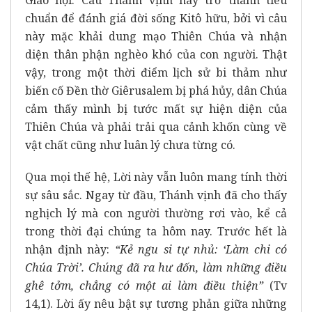
Giáo hội. Câu Thánh vịnh này trở thành tiêu
chuẩn để đánh giá đời sống Kitô hữu, bởi vì câu
này mặc khải dung mạo Thiên Chúa và nhận
diện thân phận nghèo khó của con người. Thật
vậy, trong một thời điểm lịch sử bi thảm như
biến cố Đền thờ Giêrusalem bị phá hủy, dân Chúa
cảm thấy mình bị tước mất sự hiện diện của
Thiên Chúa và phải trải qua cảnh khốn cùng về
vật chất cũng như luân lý chưa từng có.
Qua mọi thế hệ, Lời này vẫn luôn mang tính thời
sự sâu sắc. Ngay từ đầu, Thánh vịnh đã cho thấy
nghịch lý mà con người thường rơi vào, kể cả
trong thời đại chúng ta hôm nay. Trước hết là
nhận định này:
“Kẻ ngu si tự nhủ: ‘Làm chi có
Chúa Trời’. Chúng đã ra hư đốn, làm những điều
ghê tởm, chẳng có một ai làm điều thiện”
(Tv
14,1). Lời ấy nêu bật sự tương phản giữa những