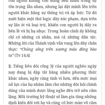
con người không còn đứng bên nhau trong sự
tôn trọng lẫn nhau, nhưng lại đặt mình lên trên
người khác bằng sự thống trị và áp bức. Từ đó
xuất hiện một thứ logic đầy xúc phạm, dựa trên
sự lấn át và loại trừ, khiến con người bị đẩy ra
bên lề và bị hạ nhục. Trong hoàn cảnh ấy không
chỉ có những cá nhân, mà cả những dân tộc.
Những lời của Thánh vịnh vẫn vang lên đầy chân
thực:
“Chúng sống trên xương máu đồng bào
ta”
(Tv 14,4).
2.
Tiếng kêu đòi công lý của người nghèo ngày
nay đang bị dập tắt bằng nhiều phương thức
khác nhau, ngày càng tinh vi hơn, đến mức mọi
nỗ lực của họ nhằm làm cho những đòi hỏi chính
đáng của mình được lắng nghe đều trở nên câm
lặng. Môi trường kỹ thuật số làm gia tăng những
định kiến đối với họ và củng cố bức màn vô cảm