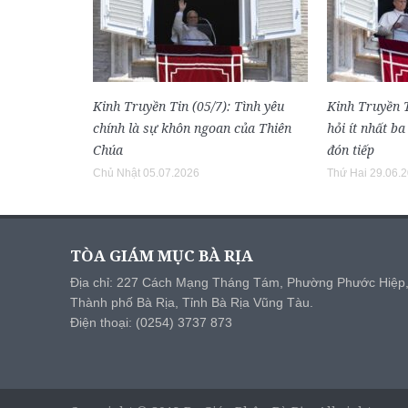
Kinh Truyền Tin (05/7): Tình yêu
Kinh Truyền T
chính là sự khôn ngoan của Thiên
hỏi ít nhất ba
Chúa
đón tiếp
Chủ Nhật 05.07.2026
Thứ Hai 29.06.
TÒA GIÁM MỤC BÀ RỊA
Địa chỉ: 227 Cách Mạng Tháng Tám, Phường Phước Hiệp
Thành phố Bà Rịa, Tỉnh Bà Rịa Vũng Tàu.
Điện thoại: (0254) 3737 873