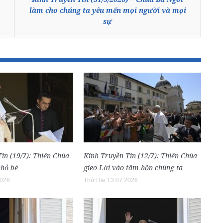
làm cho chúng ta yêu mến mọi người và mọi
sự
in (19/7): Thiên Chúa
Kinh Truyền Tin (12/7): Thiên Chúa
nhỏ bé
gieo Lời vào tâm hồn chúng ta
2026
Thứ Hai 13.07.2026