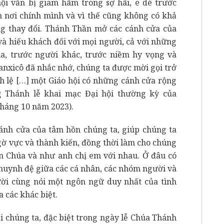
ội vẫn bị giam hãm trong sợ hãi, e dè trước
n nơi chính mình và vì thế cũng không có khả
ang thay đổi. Thánh Thần mở các cánh cửa của
 và hiếu khách đối với mọi người, cả với những
a, trước người khác, trước niềm hy vọng và
nxicô đã nhắc nhớ, chúng ta được mời gọi trở
ch lệ […] một Giáo hội có những cánh cửa rộng
g Thánh lễ khai mạc Đại hội thường kỳ của
háng 10 năm 2023).
nh cửa của tâm hồn chúng ta, giúp chúng ta
gờ vực và thành kiến, đồng thời làm cho chúng
ên Chúa và như anh chị em với nhau. Ở đâu có
 huynh đệ giữa các cá nhân, các nhóm người và
gười cùng nói một ngôn ngữ duy nhất của tình
 các khác biệt.
i chúng ta, đặc biệt trong ngày lễ Chúa Thánh