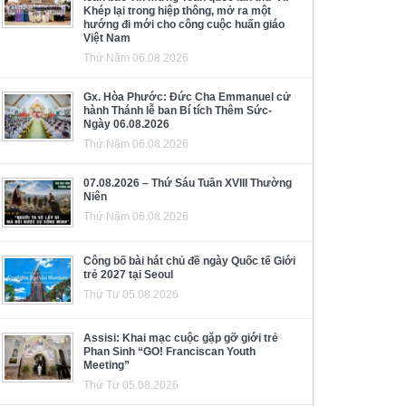
Khép lại trong hiệp thông, mở ra một
hướng đi mới cho công cuộc huấn giáo
Việt Nam
Thứ Năm 06.08.2026
Gx. Hòa Phước: Đức Cha Emmanuel cử
hành Thánh lễ ban Bí tích Thêm Sức-
Ngày 06.08.2026
Thứ Năm 06.08.2026
07.08.2026 – Thứ Sáu Tuần XVIII Thường
Niên
Thứ Năm 06.08.2026
Công bố bài hát chủ đề ngày Quốc tế Giới
trẻ 2027 tại Seoul
Thứ Tư 05.08.2026
Assisi: Khai mạc cuộc gặp gỡ giới trẻ
Phan Sinh “GO! Franciscan Youth
Meeting”
Thứ Tư 05.08.2026