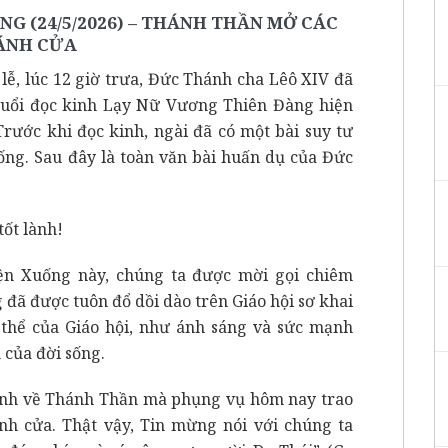
G (24/5/2026) – THÁNH THẦN MỞ CÁC
ÁNH CỬA
lễ, lúc 12 giờ trưa, Đức Thánh cha Lêô XIV đã
buổi đọc kinh Lạy Nữ Vương Thiên Đàng hiện
rước khi đọc kinh, ngài đã có một bài suy tư
ng. Sau đây là toàn văn bài huấn dụ của Đức
ốt lành!
ện Xuống này, chúng ta được mời gọi chiêm
ã được tuôn đổ dồi dào trên Giáo hội sơ khai
 thể của Giáo hội, như ánh sáng và sức mạnh
 của đời sống.
 ảnh về Thánh Thần mà phụng vụ hôm nay trao
h cửa. Thật vậy, Tin mừng nói với chúng ta