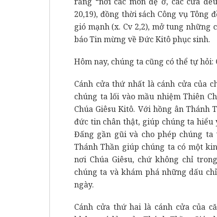
rằng “nơi các môn đệ ở, các cửa đều
20,19), đồng thời sách Công vụ Tông 
gió mạnh (x. Cv 2,2), mở tung những c
báo Tin mừng về Đức Kitô phục sinh.
Hôm nay, chúng ta cũng có thể tự hỏ
Cánh cửa thứ nhất là cánh cửa của c
chúng ta lối vào mầu nhiệm Thiên C
Chúa Giêsu Kitô. Với hồng ân Thánh 
đức tin chân thật, giúp chúng ta hiểu
Đấng gần gũi và cho phép chúng ta 
Thánh Thần giúp chúng ta có một kin
nơi Chúa Giêsu, chứ không chỉ trong
chúng ta và khám phá những dấu chỉ 
ngày.
Cánh cửa thứ hai là cánh cửa của că