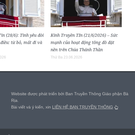
in (28/6): Tình yêu đòi
Kinh Truyền TIn (21/6/2026) – Sức
 điều: từ bỏ, mất đi và
mạnh của hoạt động tông đồ đặt
nền trên Chúa Thánh Thần
2026
Thứ Ba 23.06.2026
,
Website được phát triển bởi Ban Truyền Thông Giáo phận Bà
Rịa.
Bài viết và ý kiến, xin
LIÊN HỆ BAN TRUYỀN THÔNG