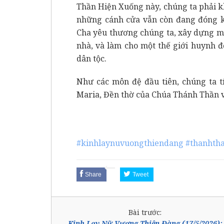
Thần Hiện Xuống này, chúng ta phải 
những cánh cửa vẫn còn đang đóng kí
Cha yêu thương chúng ta, xây dựng m
nhà, và làm cho một thế giới huynh đ
dân tộc.
Như các môn đệ đầu tiên, chúng ta t
Maria, Đền thờ của Chúa Thánh Thần v
#kinhlaynuvuongthiendang
#thanhth
Share
Tweet
Bài trước:
Kinh Lạy Nữ Vương Thiên Đàng (17/5/2026):