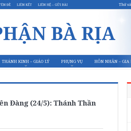
Thứ sá
YÊN ĐỀ
LIÊN KẾT
LIÊN HỆ – GỬI BÀI
THÁNH KINH – GIÁO LÝ
PHỤNG VỤ
HÔN NHÂN – GIA
n Đàng (24/5): Thánh Thần