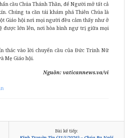
khẩn cầu Chúa Thánh Thần, để Người mở tất cả
n. Chúng ta cần tái khám phá Thiên Chúa là
ột Giáo hội nơi mọi người đều cảm thấy như ở
ệ được lớn lên, nơi hòa bình ngự trị giữa mọi
ín thác vào lời chuyển cầu của Đức Trinh Nữ
à Mẹ Giáo hội.
Nguồn:
vaticannews.va/vi
an
Bài kế tiếp:
Kinh Truyền Tin (31/5/2026) – Chúa Ba Ngôi