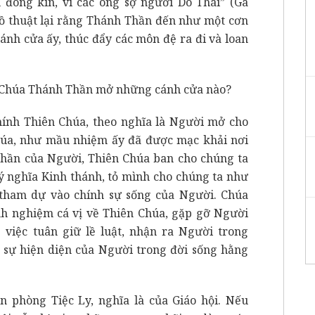
 đóng kín, vì các ông sợ người Do Thái” (Ga
đồ thuật lại rằng Thánh Thần đến như một cơn
ánh cửa ấy, thúc đẩy các môn đệ ra đi và loan
i: Chúa Thánh Thần mở những cánh cửa nào?
hính Thiên Chúa, theo nghĩa là Người mở cho
húa, như mầu nhiệm ấy đã được mạc khải nơi
Thần của Người, Thiên Chúa ban cho chúng ta
 ý nghĩa Kinh thánh, tỏ mình cho chúng ta như
tham dự vào chính sự sống của Người. Chúa
h nghiệm cá vị về Thiên Chúa, gặp gỡ Người
 việc tuân giữ lề luật, nhận ra Người trong
sự hiện diện của Người trong đời sống hằng
n phòng Tiệc Ly, nghĩa là của Giáo hội. Nếu