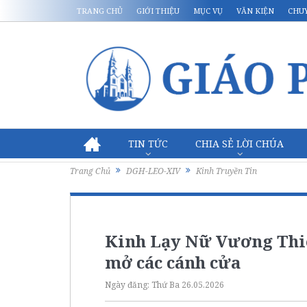
TRANG CHỦ
GIỚI THIỆU
MỤC VỤ
VĂN KIỆN
CHU
TIN TỨC
CHIA SẺ LỜI CHÚA
Trang Chủ
DGH-LEO-XIV
Kinh Truyền Tin
Kinh Lạy Nữ Vương Thiê
mở các cánh cửa
Ngày đăng:
Thứ Ba 26.05.2026