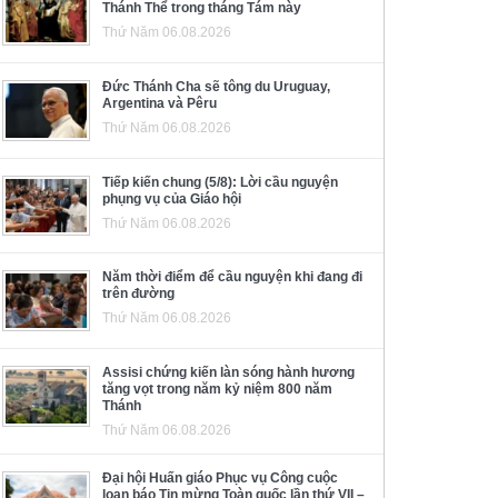
Thánh Thể trong tháng Tám này
Thứ Năm 06.08.2026
Đức Thánh Cha sẽ tông du Uruguay,
Argentina và Pêru
Thứ Năm 06.08.2026
Tiếp kiến chung (5/8): Lời cầu nguyện
phụng vụ của Giáo hội
Thứ Năm 06.08.2026
Năm thời điểm để cầu nguyện khi đang đi
trên đường
Thứ Năm 06.08.2026
Assisi chứng kiến làn sóng hành hương
tăng vọt trong năm kỷ niệm 800 năm
Thánh
Thứ Năm 06.08.2026
Đại hội Huấn giáo Phục vụ Công cuộc
loan báo Tin mừng Toàn quốc lần thứ VII –