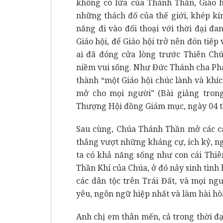
không có lửa của Thánh Thần, Giáo h
những thách đố của thế giới, khép kí
năng đi vào đối thoại với thời đại đ
Giáo hội, để Giáo hội trở nên đón tiếp
ai đã đóng cửa lòng trước Thiên Chú
niềm vui sống. Như Đức Thánh cha Pha
thành “một Giáo hội chúc lành và khí
mở cho mọi người” (Bài giảng tron
Thượng Hội đồng Giám mục, ngày 04 t
Sau cùng, Chúa Thánh Thần mở các cá
thắng vượt những kháng cự, ích kỷ, n
ta có khả năng sống như con cái Thi
Thần Khí của Chúa, ở đó nảy sinh tình
các dân tộc trên Trái Đất, và mọi n
yêu, ngôn ngữ hiệp nhất và làm hài hòa
Anh chị em thân mến, cả trong thời đạ