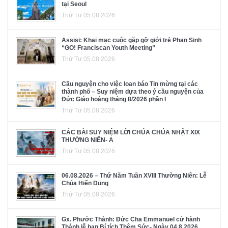
tại Seoul
Thứ Tư 05.08.2026
Assisi: Khai mạc cuộc gặp gỡ giới trẻ Phan Sinh
“GO! Franciscan Youth Meeting”
Thứ Tư 05.08.2026
Cầu nguyện cho việc loan báo Tin mừng tại các
thành phố – Suy niệm dựa theo ý cầu nguyện của
Đức Giáo hoàng tháng 8/2026 phần I
Thứ Tư 05.08.2026
CÁC BÀI SUY NIỆM LỜI CHÚA CHÚA NHẬT XIX
THƯỜNG NIÊN- A
Thứ Tư 05.08.2026
06.08.2026 – Thứ Năm Tuần XVIII Thường Niên: Lễ
Chúa Hiển Dung
Thứ Tư 05.08.2026
Gx. Phước Thành: Đức Cha Emmanuel cử hành
Thánh lễ ban Bí tích Thêm Sức- Ngày 04.8.2026