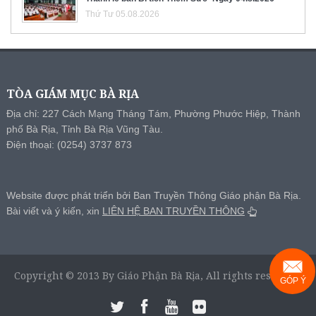
Thứ Tư 05.08.2026
TÒA GIÁM MỤC BÀ RỊA
Địa chỉ: 227 Cách Mạng Tháng Tám, Phường Phước Hiệp, Thành
phố Bà Rịa, Tỉnh Bà Rịa Vũng Tàu.
Điện thoại: (0254) 3737 873
Website được phát triển bởi Ban Truyền Thông Giáo phận Bà Rịa.
Bài viết và ý kiến, xin
LIÊN HỆ BAN TRUYỀN THÔNG
Copyright © 2013 By Giáo Phận Bà Rịa, All rights reserved.
GÓP Ý