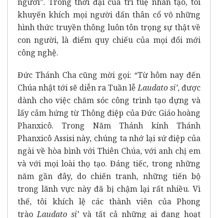
người”. Trong thời đại của trí tuệ nhân tạo, tôi
khuyến khích mọi người dấn thân cổ võ những
hình thức truyền thông luôn tôn trọng sự thật về
con người, là điểm quy chiếu của mọi đổi mới
công nghệ.
Đức Thánh Cha cũng mời gọi: “Từ hôm nay đến
Chúa nhật tới sẽ diễn ra Tuần lễ
Laudato si’
, được
dành cho việc chăm sóc công trình tạo dựng và
lấy cảm hứng từ Thông điệp của Đức Giáo hoàng
Phanxicô. Trong Năm Thánh kính Thánh
Phanxicô Assisi này, chúng ta nhớ lại sứ điệp của
ngài về hòa bình với Thiên Chúa, với anh chị em
và với mọi loài thọ tạo. Đáng tiếc, trong những
năm gần đây, do chiến tranh, những tiến bộ
trong lãnh vực này đã bị chậm lại rất nhiều. Vì
thế, tôi khích lệ các thành viên của Phong
trào
Laudato si’
và tất cả những ai đang hoạt