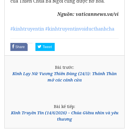
của Thiên Chúa Ba Ngôi cũng được nở hoa.
Nguồn:
vaticannews.va/vi
#kinhtruyentin
#kinhtruyentinvoiducthanhcha
Share
Tweet
Bài trước:
Kinh Lạy Nữ Vương Thiên Đàng (24/5): Thánh Thần
mở các cánh cửa
Bài kế tiếp:
Kinh Truyền Tin (14/6/2026) – Chúa Giêsu nhìn và yêu
thương