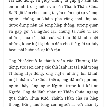
rất xao động, và giúp chúng ta gặp gỡ anh chị
em mình trong niềm vui của Thánh Thần. Chúa
Ba Ngôi làm cho chúng ta yêu mến mọi sự và mọi
người: chúng ta khám phá rằng mọi thụ tạo
được dựng nên để sống hiệp thông, tương quan
và gặp gỡ. Và ngược lại, chúng ta hiểu vì sao
những chia rẽ, phân cực và thái độ khinh miệt
những khác biệt lại đem đến cho thế giới sự hủy
hoại, nỗi buồn và sự khô cằn.
Ông Nicôđêmô là thành viên của Thượng Hội
đồng, tức Hội đồng các thủ lãnh Israel. Khi trong
Thượng Hội đồng, ông nghe những lời khinh
miệt nhắm vào Chúa Giêsu, ông đã mời gọi mọi
người hãy lắng nghe Người trước khi kết án
Người. Ông đã lãnh nhận từ Thiên Chúa, ngang
qua chính Chúa Kitô, Thánh Thần của sự hiệp
thông, Đấng mở lòng con người ra với chân lý