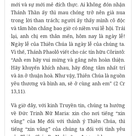
mới và sự mới mẻ đích thực. Ai không đón nhận
Thánh Thần ấy thì mau chóng trở nên già nua
trong lời than trách; người ấy thấy mình cô độc
và tâm hồn chẳng bao giờ có niềm vui lễ hội. Trái
lại, anh chị em thân mến, hôm nay là ngày lễ!
Ngày lễ của Thiên Chúa là ngày lễ của chúng ta.
Vì thế, Thánh Phaolô viết cho các tín hữu Côrintô:
“Anh em hãy vui mừng và gắng nên hoàn thiện.
Hãy khuyến khích nhau, hãy đồng tâm nhất trí
và ăn ở thuận hoà. Như vậy, Thiên Chúa là nguồn
yêu thương và bình an, sẽ ở cùng anh em” (2 Cr
13,11).
Và giờ đây, với kinh Truyền tin, chúng ta hướng
về Đức Trinh Nữ Maria: xin cho nơi tiếng “xin
vâng” của Mẹ đối với thánh ý Thiên Chúa, thì
tiếng “xin vâng” của chúng ta đối với tình yêu