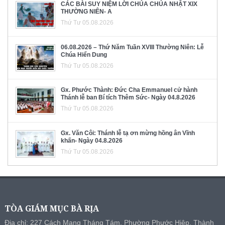
CÁC BÀI SUY NIỆM LỜI CHÚA CHÚA NHẬT XIX
THƯỜNG NIÊN- A
Thứ Tư 05.08.2026
06.08.2026 – Thứ Năm Tuần XVIII Thường Niên: Lễ
Chúa Hiển Dung
Thứ Tư 05.08.2026
Gx. Phước Thành: Đức Cha Emmanuel cử hành
Thánh lễ ban Bí tích Thêm Sức- Ngày 04.8.2026
Thứ Tư 05.08.2026
Gx. Văn Côi: Thánh lễ tạ ơn mừng hồng ân Vĩnh
khấn- Ngày 04.8.2026
Thứ Tư 05.08.2026
TÒA GIÁM MỤC BÀ RỊA
Địa chỉ: 227 Cách Mạng Tháng Tám, Phường Phước Hiệp, Thành