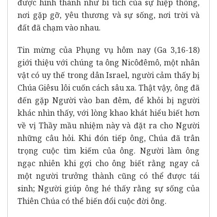
được hình thành như bí tích của sự hiệp thông,
nơi gặp gỡ, yêu thương và sự sống, nơi trời và
đất đã chạm vào nhau.
Tin mừng của Phụng vụ hôm nay (Ga 3,16-18)
giới thiệu với chúng ta ông Nicôđêmô, một nhân
vật có uy thế trong dân Israel, người cảm thấy bị
Chúa Giêsu lôi cuốn cách sâu xa. Thật vậy, ông đã
đến gặp Người vào ban đêm, để khỏi bị người
khác nhìn thấy, với lòng khao khát hiểu biết hơn
về vị Thầy mầu nhiệm này và đặt ra cho Người
những câu hỏi. Khi đón tiếp ông, Chúa đã trân
trọng cuộc tìm kiếm của ông. Người làm ông
ngạc nhiên khi gợi cho ông biết rằng ngay cả
một người trưởng thành cũng có thể được tái
sinh; Người giúp ông hé thấy rằng sự sống của
Thiên Chúa có thể biến đổi cuộc đời ông.