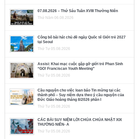
07.08.2026 – Thứ Sáu Tuần XVIII Thường Niên
Thứ Năm 06.08.2026
Công bố bài hát chủ đề ngày Quốc tế Giới trẻ 2027
tại Seoul
Thứ Tư 05.08.2026
Assisi: Khai mạc cuộc gặp gỡ giới trẻ Phan Sinh
“GO! Franciscan Youth Meeting”
Thứ Tư 05.08.2026
Cầu nguyện cho việc loan báo Tin mừng tại các
thành phố – Suy niệm dựa theo ý cầu nguyện của
Đức Giáo hoàng tháng 8/2026 phần I
Thứ Tư 05.08.2026
CÁC BÀI SUY NIỆM LỜI CHÚA CHÚA NHẬT XIX
THƯỜNG NIÊN- A
Thứ Tư 05.08.2026