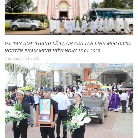
GX. TÂN HÓA: THÁNH LỄ TẠ ƠN CỦA TÂN LINH MỤC GIUSE
NGUYỄN PHẠM MINH HIỀN NGÀY 15.01.2025
Thứ Sáu 17.01.2025