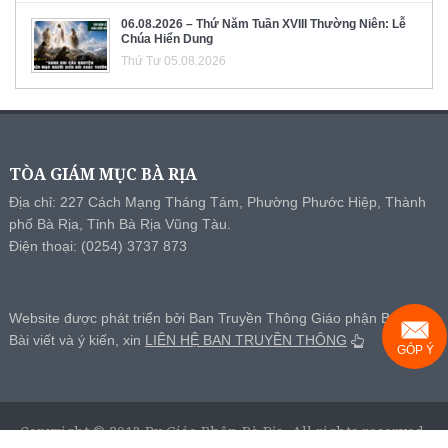
06.08.2026 – Thứ Năm Tuần XVIII Thường Niên: Lễ
Chúa Hiển Dung
Thứ Tư 05.08.2026
TÒA GIÁM MỤC BÀ RỊA
Địa chỉ: 227 Cách Mạng Tháng Tám, Phường Phước Hiệp, Thành
phố Bà Rịa, Tỉnh Bà Rịa Vũng Tàu.
Điện thoại: (0254) 3737 873
Website được phát triển bởi Ban Truyền Thông Giáo phận Bà Rịa.
Bài viết và ý kiến, xin
LIÊN HỆ BAN TRUYỀN THÔNG
GÓP Ý
Copyright © 2013 By Giáo Phận Bà Rịa, All rights reserved.