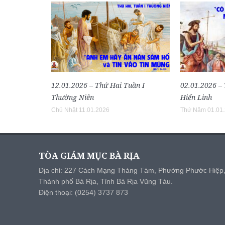
12.01.2026 – Thứ Hai Tuần I
02.01.2026 –
Thường Niên
Hiển Linh
Chủ Nhật 11.01.2026
Thứ Năm 01.01
TÒA GIÁM MỤC BÀ RỊA
Địa chỉ: 227 Cách Mạng Tháng Tám, Phường Phước Hiệp
Thành phố Bà Rịa, Tỉnh Bà Rịa Vũng Tàu.
Điện thoại: (0254) 3737 873