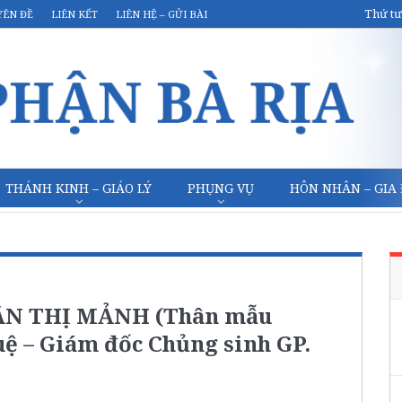
Thứ tư
YÊN ĐỀ
LIÊN KẾT
LIÊN HỆ – GỬI BÀI
THÁNH KINH – GIÁO LÝ
PHỤNG VỤ
HÔN NHÂN – GIA
RẦN THỊ MẢNH (Thân mẫu
ệ – Giám đốc Chủng sinh GP.