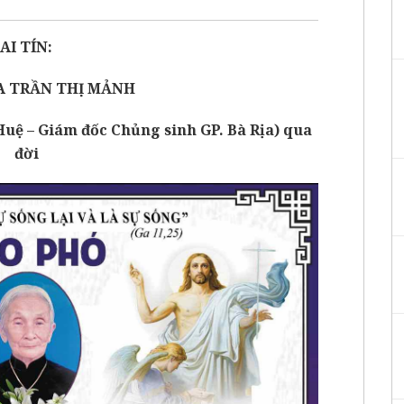
AI TÍN:
A TRẦN THỊ MẢNH
ệ – Giám đốc Chủng sinh GP. Bà Rịa) qua
đời