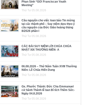
Phan Sinh “GO! Franciscan Youth
Meeting”
Thứ Tư 05.08.2026
Cầu nguyện cho việc loan báo Tin mừng
tại các thành phố – Suy niệm dựa theo ý
cầu nguyện của Đức Giáo hoàng tháng
8/2026 phần I
Thứ Tư 05.08.2026
CÁC BÀI SUY NIỆM LỜI CHÚA CHÚA
NHẬT XIX THƯỜNG NIÊN- A
Thứ Tư 05.08.2026
06.08.2026 – Thứ Năm Tuần XVIII Thường
Niên: Lễ Chúa Hiển Dung
Thứ Tư 05.08.2026
Gx. Phước Thành: Đức Cha Emmanuel
cử hành Thánh lễ ban Bí tích Thêm Sức-
Ngày 04.8.2026
Thứ Tư 05.08.2026