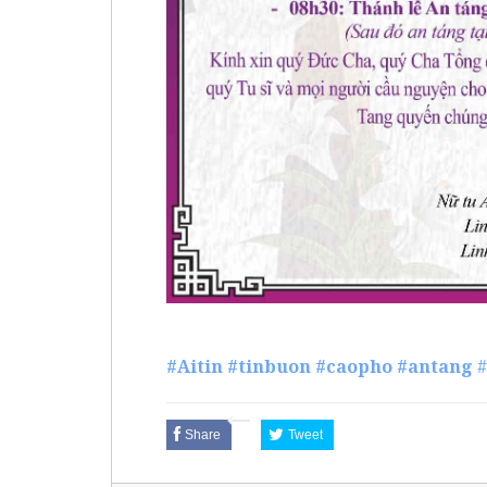
#Aitin
#tinbuon
#caopho
#antang
Share
Tweet