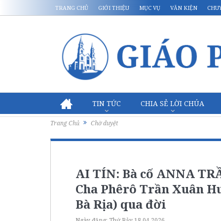
TRANG CHỦ
GIỚI THIỆU
MỤC VỤ
VĂN KIỆN
CHU
TIN TỨC
CHIA SẺ LỜI CHÚA
Trang Chủ
Chờ duyệt
AI TÍN: Bà cố ANNA T
Cha Phêrô Trần Xuân Hu
Bà Rịa) qua đời
Ngày đăng:
Thứ Bảy 18.04.2026