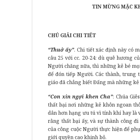
TIN MỪNG MẶC K
CHÚ GIẢI CHI TIẾT
“Thuở ấy”
. Chi tiết xác định này có m
câu 25 với cc. 20-24: dù quê hương c
Người chăng nữa, thì những kẻ bé mọn 
để đón tiếp Người. Các thành, trung 
giáo đã chẳng biết Đấng mà những kẻ 
“Con xin ngợi khen Cha”
: Chúa Giê
thất bại nơi những kẻ khôn ngoan th
dân hơn hạng ưu tú vì tính khí hay là
rằng thất bại ấy, và sự thành công đ
của công cuộc Người thực hiện để phụ
giới quyền cao khinh bỏ.