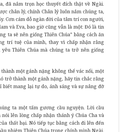
a, đã nắm trọn học thuyết đích thật về Ngài.
ợc chân lý, chính Chân lý luôn nắm chúng ta,
ấy. Cơn cám dỗ ngàn đời của tâm trí con người,
am và Eva, bao giờ cũng vẫn là một: Đó là tin
úng ta sẽ nên giống Thiên Chúa” bằng cách ăn
ụng trí tuệ của mình, thay vì chấp nhận rằng
nh yêu Thiên Chúa mà chúng ta trở nên giống
n thành một gánh nặng không thể vác nổi, một
nó trở thành một gánh nặng, hãy tin chắc rằng
ỉ biết mang lại tự do, ánh sáng và sự nâng đỡ
chúng ta một tấm gương cầu nguyện. Lời cầu
n nói lên lòng chấp nhận thánh ý Chúa Cha và
của thất bại. Nó tiếp tục bằng cách đi lên đến
à mầu nhiệm Thiên Chúa trong chính mình Ngài.