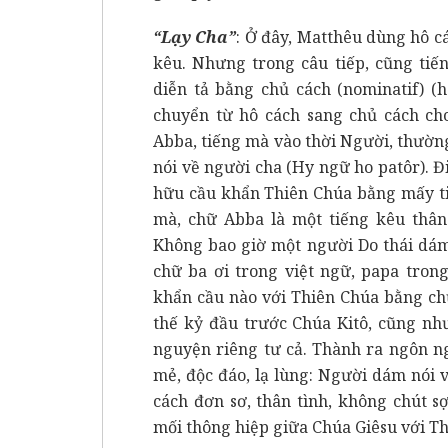
“Lạy Cha”
: Ở đây, Matthêu dùng hô cá
kêu. Nhưng trong câu tiếp, cũng tiế
diễn tả bằng chủ cách (nominatif) (h
chuyển từ hô cách sang chủ cách ch
Abba, tiếng mà vào thời Người, thườn
nói về người cha (Hy ngữ ho patôr). Đ
hữu cầu khẩn Thiên Chúa bằng mấy tiế
mà, chữ Abba là một tiếng kêu thân
Không bao giờ một người Do thái dá
chữ ba ơi trong việt ngữ, papa tron
khẩn cầu nào với Thiên Chúa bằng ch
thế kỷ đầu trước Chúa Kitô, cũng nh
nguyện riêng tư cả. Thành ra ngôn n
mẻ, độc đáo, lạ lùng: Người dám nói 
cách đơn sơ, thân tình, không chút s
mối thông hiệp giữa Chúa Giêsu với Th