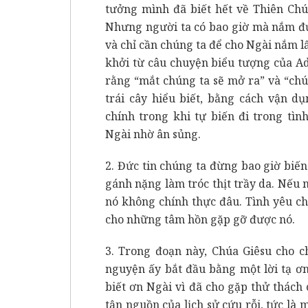
tưởng mình đã biết hết về Thiên Chú
Nhưng người ta có bao giờ mà nắm đư
và chỉ cần chúng ta để cho Ngài nắm l
khởi từ câu chuyện biểu tượng của Ad
rằng “mắt chúng ta sẽ mở ra” và “ch
trái cây hiểu biết, bằng cách vận d
chính trong khi tự biến đi trong tì
Ngài nhờ ân sủng.
2. Đức tin chúng ta đừng bao giờ biế
gánh nặng làm tróc thịt trầy da. Nếu 
nó không chính thực đâu. Tình yêu ch
cho những tâm hồn gặp gỡ được nó.
3. Trong đoạn này, Chúa Giêsu cho 
nguyện ấy bắt đầu bằng một lời tạ ơ
biết ơn Ngài vì đã cho gặp thử thách 
tận nguồn của lịch sử cứu rỗi, tức l