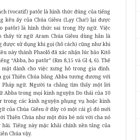
ch (vocatif) patôr là hình thức đúng của tiếng
ng kêu ấy của Chúa Giêsu (Lạy Cha!) lại được
o patôr) là hình thức sai trong Hy ngữ. Việc
o thấy từ ngữ Aram Chúa Giêsu dùng hẳn là
g được sử dụng khi gọi (hô cách) cũng như khi
iều này thánh Phaolô đã xác nhận lúc bảo Kitô
ng “Abba, ho patôr” (Rm 8,15 và Gl 4, 6). Thế
 mật dành cho việc xưng hô trong gia đình.
m gọi Thiên Chúa bằng Abba tương đương với
g Pháp ngữ. Người ta chẳng tìm thấy một lời
ữ Abba trong mọi kinh nguyện Do thái của 10
ư trong các kinh nguyện phụng vụ hoặc kinh
gữ của Chúa Giêsu ở đây có một cái gì đó mới
với Thiên Chúa như một đứa bé nói với cha nó
ợ hãi. Tiếng này mặc khải chính nền tảng của
iên Chúa vậy.