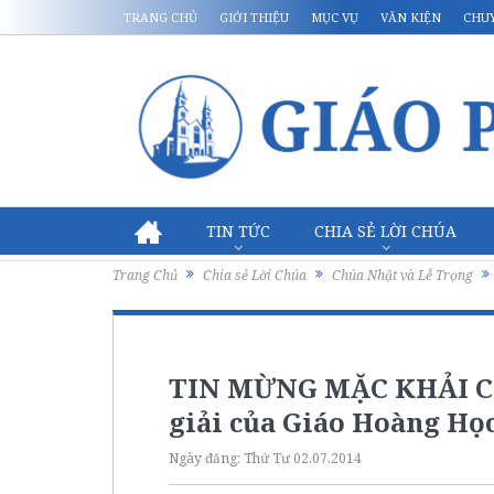
TRANG CHỦ
GIỚI THIỆU
MỤC VỤ
VĂN KIỆN
CHU
TIN TỨC
CHIA SẺ LỜI CHÚA
Trang Chủ
Chia sẻ Lời Chúa
Chúa Nhật và Lễ Trọng
TIN MỪNG MẶC KHẢI C
giải của Giáo Hoàng Học
Ngày đăng:
Thứ Tư 02.07.2014