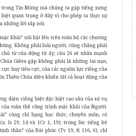
ất trong Tin Mừng mà chúng ta gặp tiếng xưng
 biệt quan trọng ở đây vì cho phép ta thực sự
 những lời sắp nói.
mặc khải” nổi bật lên trên toàn bộ các chương
chúng. Không phải loài người, cũng chẳng phải
à chủ từ của động từ ấy; câu 26 sẽ nhấn mạnh
 Chúa Giêsu gặp không phải là những tai nạn,
 cực hay tiêu cực, của các nguồn lực riêng của
n Thiên Chúa điều khiển tất cả hoạt động của
ng diện riêng biệt đặc biệt cao sâu của sứ vụ
t của toàn thể công trình mặc khải của Người.
ái” cùng chỉ hạng học thức, chuyên môn, có
. Is 29, 14 và 1Cr 1, 19); trong lúc tiếng bé
nh thần” của Bát phúc (Tv 19, 8; 116, 6), chỉ