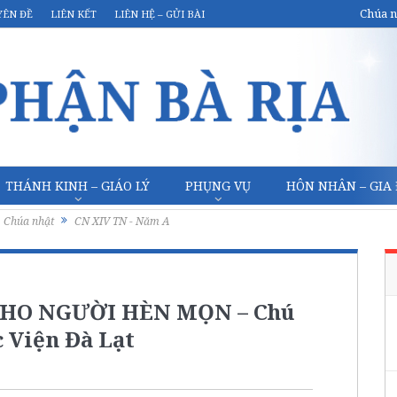
Chúa n
YÊN ĐỀ
LIÊN KẾT
LIÊN HỆ – GỬI BÀI
THÁNH KINH – GIÁO LÝ
PHỤNG VỤ
HÔN NHÂN – GIA
Chúa nhật
CN XIV TN - Năm A
HO NGƯỜI HÈN MỌN – Chú
 Viện Đà Lạt