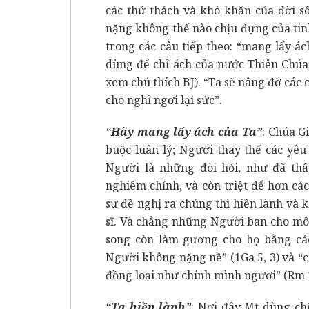
các thử thách và khó khăn của đời s
nặng không thể nào chịu đựng của tinh
trong các câu tiếp theo: “mang lấy á
dùng để chỉ ách của nước Thiên Chúa, 
xem chú thích BJ). “Ta sẽ nâng đỡ các c
cho nghỉ ngơi lại sức”.
“Hãy mang lấy ách của Ta”
: Chúa G
buộc luân lý; Người thay thế các yêu
Người là những đòi hỏi, như đã thấy
nghiêm chỉnh, và còn triệt để hơn các 
sư đề nghị ra chúng thì hiền lành và 
sĩ. Và chẳng những Người ban cho mô
song còn làm gương cho họ bằng các
Người không nặng nề” (1Ga 5, 3) và “c
đồng loại như chính mình ngươi” (Rm 1
“Ta hiền lành”
: Nơi đây Mt dùng ch