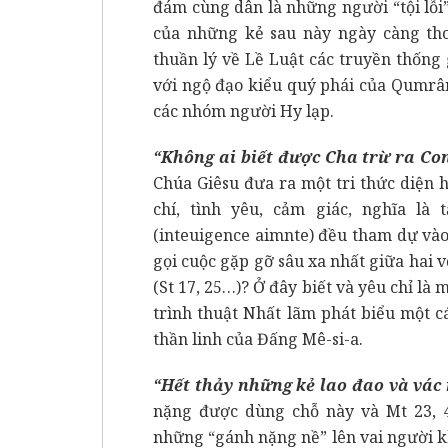
đám cùng dân là những người “tội lỗi”
của những kẻ sau này ngày càng thoá
thuần lý về Lề Luật các truyền thống 
với ngộ đạo kiểu quý phái của Qumrân
các nhóm người Hy lạp.
“Không ai biết được Cha trừ ra Co
Chúa Giêsu đưa ra một tri thức diện h
chí, tình yêu, cảm giác, nghĩa là
(inteuigence aimnte) đều tham dự vào
gọi cuộc gặp gỡ sâu xa nhất giữa hai v
(St 17, 25…)? Ở đây biết và yêu chỉ là
trình thuật Nhất lãm phát biểu một c
thần linh của Đấng Mê-si-a.
“Hết thảy những kẻ lao đao và vác
nặng được dùng chỗ này và Mt 23, 4
những “gánh nặng nề” lên vai người k