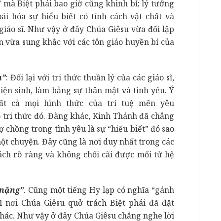
 mà Biệt phái bao giờ cũng khinh bỉ; lý tưởng
i hóa sự hiểu biết có tính cách vật chất và
giáo sĩ. Như vậy ở đây Chúa Giêsu vừa đối lập
 vừa sung khắc với các tôn giáo huyền bí của
n”
: Đối lại với tri thức thuần lý của các giáo sĩ,
iện sinh, làm bằng sự thân mật và tình yêu. Ý
 tất cả mọi hình thức của trí tuệ mến yêu
 tri thức đó. Đàng khác, Kinh Thánh đã chẳng
ợ chồng trong tình yêu là sự “hiểu biết” đó sao
 một chuyện. Đây cũng là nơi duy nhất trong các
ách rõ ràng và không chối cãi được mối tử hệ
 nặng”
. Cũng một tiếng Hy lạp có nghĩa “gánh
 nơi Chúa Giêsu quở trách Biệt phái đã đặt
hác. Như vậy ở đây Chúa Giêsu chẳng nghe lời