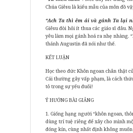
Chúa Giêsu là kiểu mẫu của môn đồ vậ
“Ach Ta thì êm ái và gánh Ta lại 
Giêsu đòi hỏi ít thua các giáo sĩ đâu.
yêu làm mọi gánh hoá ra nhẹ nhàng. “N
thánh Augustin đã nói như thế.
KẾT LUẬN
Học theo đức Khôn ngoan chân thật củ
Cái thường gây vấp phạm, là cách th
tỏ trong sự yếu đuối!
Ý HƯỚNG BÀI GIẢNG
1. Giống hạng người “khôn ngoan, th
dùng trí tuệ riêng để xây cho mình m
đóng kín, cùng nhất định không muốn 