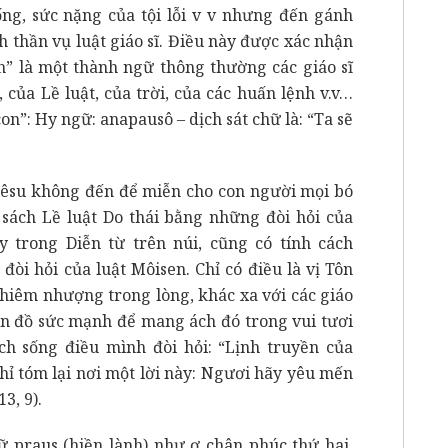
ống, sức nặng của tội lỗi v v nhưng đến gánh
 thần vụ luật giáo sĩ. Điều này được xác nhận
ch” là một thành ngữ thông thường các giáo sĩ
của Lề luật, của trời, của các huấn lệnh v.v…
on”: Hy ngữ: anapausô – dịch sát chữ là: “Ta sẽ
iêsu không đến để miễn cho con người mọi bó
 sách Lề luật Do thái bằng những đòi hỏi của
 trong Diễn từ trên núi, cũng có tính cách
đòi hỏi của luật Môisen. Chỉ có điều là vị Tôn
khiêm nhượng trong lòng, khác xa với các giáo
n đồ sức mạnh để mang ách đó trong vui tươi
h sống điều mình đòi hỏi: “Lịnh truyền của
hỉ tóm lại nơi một lời này: Ngươi hãy yêu mến
3, 9).
ữ praus (hiền lành) như ơ chân phúc thứ hai.