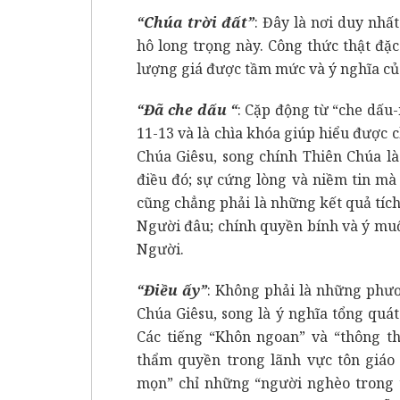
“Chúa trời đất”
: Đây là nơi duy nh
hô long trọng này. Công thức thật đặc
lượng giá được tầm mức và ý nghĩa của
“Đã che dấu “
: Cặp động từ “che dấu-
11-13 và là chìa khóa giúp hiểu được 
Chúa Giêsu, song chính Thiên Chúa l
điều đó; sự cứng lòng và niềm tin mà
cũng chẳng phải là những kết quả tích
Người đâu; chính quyền bính và ý muố
Người.
“Điều ấy”
: Không phải là những phươ
Chúa Giêsu, song là ý nghĩa tổng quá
Các tiếng “Khôn ngoan” và “thông th
thẩm quyền trong lãnh vực tôn giáo (x
mọn” chỉ những “người nghèo trong ti