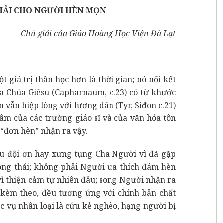
HẢI CHO NGƯỜI HÈN MỌN
Chú giải của Giáo Hoàng Học Viện Đà Lạt
ột giá trị thần học hơn là thời gian; nó nối kết
ủa Chúa Giêsu (Capharnaum, c.23) có từ khước
vẫn hiệp lòng với lương dân (Tyr, Siđon c.21)
tâm của các trường giáo sĩ và của văn hóa tôn
“đơn hèn” nhận ra vậy.
su đội ơn hay xưng tụng Cha Người vì đã gặp
ông thái; không phải Người ưa thích đám hèn
 vì thiện cảm tự nhiên đâu; song Người nhận ra
i kèm theo, đều tương ứng với chính bản chất
c vụ nhân loại là cứu kẻ nghèo, hạng người bị