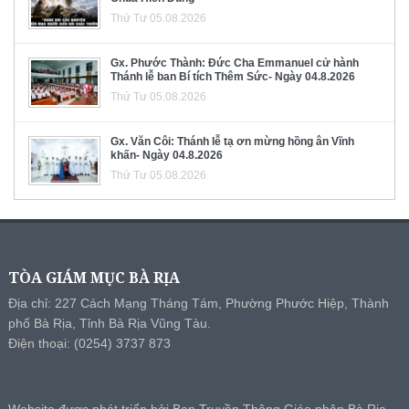
Thứ Tư 05.08.2026
Gx. Phước Thành: Đức Cha Emmanuel cử hành
Thánh lễ ban Bí tích Thêm Sức- Ngày 04.8.2026
Thứ Tư 05.08.2026
Gx. Văn Côi: Thánh lễ tạ ơn mừng hồng ân Vĩnh
khấn- Ngày 04.8.2026
Thứ Tư 05.08.2026
TÒA GIÁM MỤC BÀ RỊA
Địa chỉ: 227 Cách Mạng Tháng Tám, Phường Phước Hiệp, Thành
phố Bà Rịa, Tỉnh Bà Rịa Vũng Tàu.
Điện thoại: (0254) 3737 873