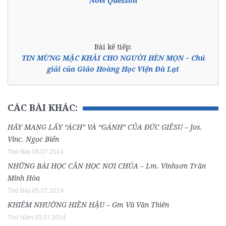
Noel Quesson
Bài kế tiếp:
TIN MỪNG MẶC KHẢI CHO NGƯỜI HÈN MỌN – Chú
giải của Giáo Hoàng Học Viện Đà Lạt
CÁC BÀI KHÁC:
HÃY MANG LẤY “ÁCH” VÀ “GÁNH” CỦA ĐỨC GIÊSU – Jos.
Vinc. Ngọc Biển
Thứ Bảy 05.07.2014
NHỮNG BÀI HỌC CẦN HỌC NƠI CHÚA – Lm. Vinhsơn Trần
Minh Hòa
Thứ Bảy 05.07.2014
KHIÊM NHƯỜNG HIỀN HẬU – Gm Vũ Văn Thiên
Thứ Năm 03.07.2014