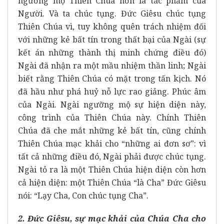
ngưỡng mộ Thiên Chúa hơn là tác phẩm của
Người. Và ta chúc tụng. Đức Giêsu chúc tụng
Thiên Chúa vì, tuy không quên trách nhiệm đối
với những kẻ bất tín trong thất bại của Ngài (sự
kết án những thành thị minh chứng điều đó)
Ngài đã nhận ra một mầu nhiệm thần linh; Ngài
biết rằng Thiên Chúa có mặt trong tấn kịch. Nó
đã hầu như phá huỷ nỗ lực rao giảng. Phúc âm
của Ngài. Ngài ngưỡng mộ sự hiện diện này,
công trình của Thiên Chúa này. Chính Thiên
Chúa đã che mắt những kẻ bất tín, cũng chính
Thiên Chúa mạc khải cho “những ai đơn sơ”: vì
tất cả những điều đó, Ngài phải được chúc tụng.
Ngài tỏ ra là một Thiên Chúa hiện diện còn hơn
cả hiện diện: một Thiên Chúa “là Cha” Đức Giêsu
nói: “Lạy Cha, Con chúc tụng Cha”.
2. Đức Giêsu, sự mạc khải của Chúa Cha cho