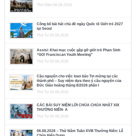
Thứ Năm 06.08.2026
Công bố bài hát chủ đề ngày Quốc tế Giới trẻ 2027
tại Seoul
Thứ Tư 05.08.2026
Assisi: Khai mạc cuộc gặp gỡ giới trẻ Phan Sinh
“GO! Franciscan Youth Meeting”
Thứ Tư 05.08.2026
Cầu nguyện cho việc loan báo Tin mừng tại các
thành phố – Suy niệm dựa theo ý cầu nguyện của
Đức Giáo hoàng tháng 8/2026 phần I
Thứ Tư 05.08.2026
CÁC BÀI SUY NIỆM LỜI CHÚA CHÚA NHẬT XIX
THƯỜNG NIÊN- A
Thứ Tư 05.08.2026
06.08.2026 – Thứ Năm Tuần XVIII Thường Niên: Lễ
Chúa Hiển Dung