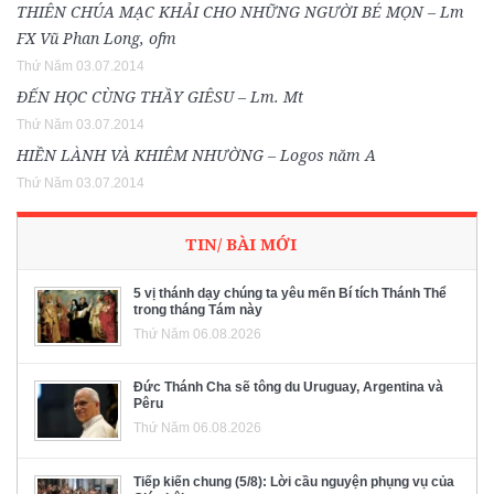
THIÊN CHÚA MẠC KHẢI CHO NHỮNG NGƯỜI BÉ MỌN – Lm
FX Vũ Phan Long, ofm
Thứ Năm 03.07.2014
ĐẾN HỌC CÙNG THẦY GIÊSU – Lm. Mt
Thứ Năm 03.07.2014
HIỀN LÀNH VÀ KHIÊM NHƯỜNG – Logos năm A
Thứ Năm 03.07.2014
TIN/ BÀI MỚI
5 vị thánh dạy chúng ta yêu mến Bí tích Thánh Thể
trong tháng Tám này
Thứ Năm 06.08.2026
Đức Thánh Cha sẽ tông du Uruguay, Argentina và
Pêru
Thứ Năm 06.08.2026
Tiếp kiến chung (5/8): Lời cầu nguyện phụng vụ của