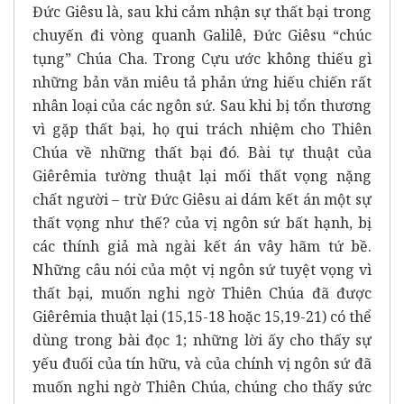
Đức Giêsu là, sau khi cảm nhận sự thất bại trong
chuyến đi vòng quanh Galilê, Đức Giêsu “chúc
tụng” Chúa Cha. Trong Cựu ước không thiếu gì
những bản văn miêu tả phản ứng hiếu chiến rất
nhân loại của các ngôn sứ. Sau khi bị tổn thương
vì gặp thất bại, họ qui trách nhiệm cho Thiên
Chúa về những thất bại đó. Bài tự thuật của
Giêrêmia tường thuật lại mối thất vọng nặng
chất người – trừ Đức Giêsu ai dám kết án một sự
thất vọng như thế? của vị ngôn sứ bất hạnh, bị
các thính giả mà ngài kết án vây hãm tứ bề.
Những câu nói của một vị ngôn sứ tuyệt vọng vì
thất bại, muốn nghi ngờ Thiên Chúa đã được
Giêrêmia thuật lại (15,15-18 hoặc 15,19-21) có thể
dùng trong bài đọc 1; những lời ấy cho thấy sự
yếu đuối của tín hữu, và của chính vị ngôn sứ đã
muốn nghi ngờ Thiên Chúa, chúng cho thấy sức