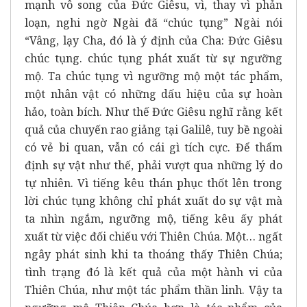
mạnh vô song của Đức Giêsu, vì, thay vì phản
loạn, nghi ngờ Ngài đã “chúc tụng” Ngài nói
“Vâng, lạy Cha, đó là ý định của Cha: Đức Giêsu
chúc tụng. chúc tụng phát xuất từ sự ngưỡng
mộ. Ta chúc tụng vì ngưỡng mộ một tác phẩm,
một nhân vật có những dấu hiệu của sự hoàn
hảo, toàn bích. Như thế Đức Giêsu nghĩ rằng kết
quả của chuyến rao giảng tại Galilê, tuy bề ngoài
có vẻ bi quan, vẫn có cái gì tích cực. Để thẩm
định sự vật như thế, phải vượt qua những lý do
tự nhiên. Vì tiếng kêu thán phục thốt lên trong
lời chúc tụng không chỉ phát xuất do sự vật mà
ta nhìn ngắm, ngưỡng mộ, tiếng kêu ấy phát
xuất từ việc đối chiếu với Thiên Chúa. Một… ngất
ngây phát sinh khi ta thoáng thấy Thiên Chúa;
tình trạng đó là kết quả của một hành vi của
Thiên Chúa, như một tác phẩm thần linh. Vậy ta