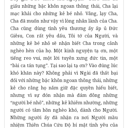
giấu những bậc khôn ngoan thông thái, Cha lại
mạc khải cho những kẻ bé nhỏ. Vâng, lạy Cha,
Cha đã muốn như vậy vì lòng nhân lành của Cha.
Cha cũng dùng tình yêu thương ấy ấp ủ Đức
Giêsu, Con rất yêu dấu, Tôi tớ của Người, và
những kẻ bé nhỏ sẽ nhận biết Cha trong cảnh
nghèo hèn của họ. Một kinh nguyện tạ ơn, một
tiếng reo vui, một lời tuyên xưng đức tin, một
“bài ca tán tụng”. Tại sao lại tạ ơn? Vào đúng lúc
khó khăn này? Không phải vì Ngài đã thất bại
đối với những bậc khôn ngoan thông thái, những
kẻ cho rằng họ nắm giữ đặc quyền hiểu biết,
nhưng vì sự đón nhận mà đám đông những
“người bé nhỏ”, những kẻ khiêm nhường, những
người có tâm hồn nghèo khó, dành cho Người.
Những người ấy đã nhận ra nơi Người mầu
nhiệm Thiên Chúa Cứu Độ bí mật tình yêu của