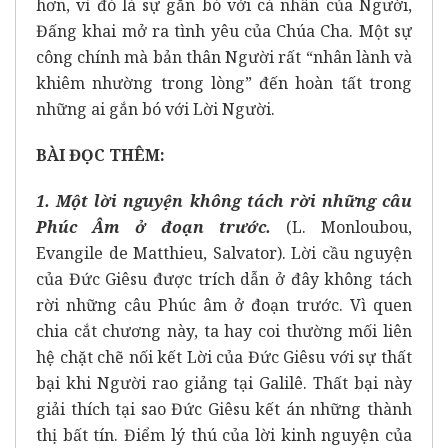
hơn, vì đó là sự gắn bó với cá nhân của Người,
Đấng khai mở ra tình yêu của Chúa Cha. Một sự
công chính mà bản thân Người rất “nhân lành và
khiêm nhường trong lòng” đến hoàn tất trong
những ai gắn bó với Lời Người.
BÀI ĐỌC THÊM:
1. Một lời nguyện không tách rời những câu
Phúc Âm ở đoạn trước.
(L. Monloubou,
Evangile de Matthieu, Salvator). Lời cầu nguyện
của Đức Giêsu được trích dẫn ở đây không tách
rời những câu Phúc âm ở đoạn trước. Vì quen
chia cắt chương này, ta hay coi thường mối liên
hệ chặt chẽ nối kết Lời của Đức Giêsu với sự thất
bại khi Người rao giảng tại Galilê. Thất bại này
giải thích tại sao Đức Giêsu kết án những thành
thị bất tín. Điểm lý thú của lời kinh nguyện của