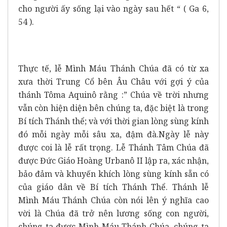
cho người ấy sống lại vào ngày sau hết “ ( Ga 6,
54 ).
Thực tế, lễ Mình Máu Thánh Chúa đã có từ xa
xưa thời Trung Cổ bên Âu Châu với gợi ý của
thánh Tôma Aquinô rằng :” Chúa về trời nhưng
vẫn còn hiện diện bên chúng ta, đặc biệt là trong
Bí tích Thánh thể; và với thời gian lòng sùng kính
đó mỗi ngày mỗi sâu xa, đậm đà.Ngày lễ này
được coi là lễ rất trọng. Lễ Thánh Tâm Chúa đã
được Đức Giáo Hoàng Urbanô II lập ra, xác nhận,
bảo đảm và khuyến khích lòng sùng kính sẵn có
của giáo dân về Bí tích Thánh Thể. Thánh lễ
Mình Máu Thánh Chúa còn nói lên ý nghĩa cao
vời là Chúa đã trở nên lương sống con người,
chúng ta được Mình Máu Thánh Chúa, chúng ta