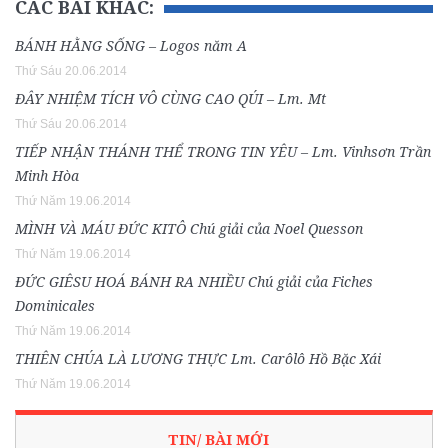
CÁC BÀI KHÁC:
BÁNH HẰNG SỐNG – Logos năm A
Thứ Sáu 20.06.2014
ĐÂY NHIỆM TÍCH VÔ CÙNG CAO QÚI – Lm. Mt
Thứ Sáu 20.06.2014
TIẾP NHẬN THÁNH THỂ TRONG TIN YÊU – Lm. Vinhsơn Trần
Minh Hòa
Thứ Năm 19.06.2014
MÌNH VÀ MÁU ĐỨC KITÔ Chú giải của Noel Quesson
Thứ Năm 19.06.2014
ĐỨC GIÊSU HOÁ BÁNH RA NHIỀU Chú giải của Fiches
Dominicales
Thứ Năm 19.06.2014
THIÊN CHÚA LÀ LƯƠNG THỰC Lm. Carôlô Hồ Bặc Xái
Thứ Năm 19.06.2014
TIN/ BÀI MỚI