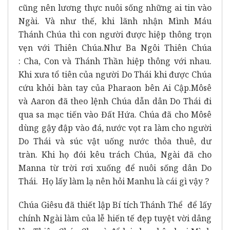
cũng nên lương thực nuôi sống những ai tin vào
Ngài. Và như thế, khi lãnh nhận Mình Máu
Thánh Chúa thì con người được hiệp thông trọn
vẹn với Thiên Chúa.Như Ba Ngôi Thiên Chúa
: Cha, Con và Thánh Thần hiệp thông với nhau.
Khi xưa tổ tiên của người Do Thái khi được Chúa
cứu khỏi bàn tay của Pharaon bên Ai Cập.Môsê
và Aaron đã theo lệnh Chúa dẫn dân Do Thái đi
qua sa mạc tiến vào Đất Hứa. Chúa đã cho Môsê
dùng gậy đập vào đá, nước vọt ra làm cho người
Do Thái và súc vật uống nước thỏa thuê, dư
tràn. Khi họ đói kêu trách Chúa, Ngài đã cho
Manna từ trời rơi xuống để nuôi sống dân Do
Thái. Họ lấy làm lạ nên hỏi Manhu là cái gì vậy ?
Chúa Giêsu đã thiết lập Bí tích Thánh Thể để lấy
chính Ngài làm của lễ hiến tế đẹp tuyệt vời dâng