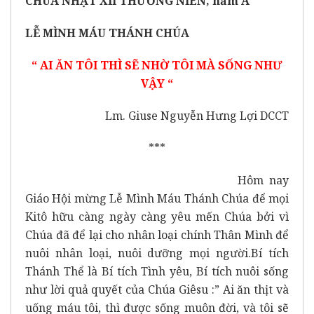
CHÚA NHẬT XII THƯƠNG NIÊN, năm A
LỄ MÌNH MÁU THÁNH CHÚA
“ AI ĂN TÔI THÌ SẼ NHỜ TÔI MÀ SỐNG NHƯ
VẬY “
Lm. Giuse Nguyễn Hưng Lợi DCCT
***
Hôm nay
Giáo Hội mừng Lễ Mình Máu Thánh Chúa để mọi
Kitô hữu càng ngày càng yêu mến Chúa bởi vì
Chúa đã để lại cho nhân loại chính Thân Mình để
nuôi nhân loại, nuôi dưỡng mọi người.Bí tích
Thánh Thể là Bí tích Tình yêu, Bí tích nuôi sống
như lời quả quyết của Chúa Giêsu :” Ai ăn thịt và
uống máu tôi, thì được sống muôn đời, và tôi sẽ