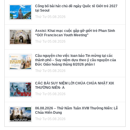
Công bố bài hát chủ đề ngày Quốc tế Giới trẻ 2027
tại Seoul
Thứ Tư 05.08.2026
Assisi: Khai mạc cuộc gặp gỡ giới trẻ Phan Sinh
“GO! Franciscan Youth Meeting”
Thứ Tư 05.08.2026
Cầu nguyện cho việc loan báo Tin mừng tại các
thành phố – Suy niệm dựa theo ý cầu nguyện của
Đức Giáo hoàng tháng 8/2026 phần I
Thứ Tư 05.08.2026
CÁC BÀI SUY NIỆM LỜI CHÚA CHÚA NHẬT XIX
THƯỜNG NIÊN- A
Thứ Tư 05.08.2026
06.08.2026 – Thứ Năm Tuần XVIII Thường Niên: Lễ
Chúa Hiển Dung
Thứ Tư 05.08.2026