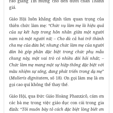
rao giảng Tin mừng cho đến dưới chân Thánh
giá.
Giáo Hội luôn khẳng định tầm quan trọng của
thiên chức làm mẹ:
“Chức vụ làm mẹ là hiệu quả
của sự kết hợp trong hôn nhân giữa một người
nam và một người nữ; – Cho dù cả hai trở thành
cha mẹ của đứa bé; nhưng chức làm mẹ của người
đàn bà góp phần đặc biệt trong chức phụ mẫu
chung này, một vai trò có nhiều đòi hỏi nhất; –
Chức làm mẹ mang một sự hiệp thông đặc biệt với
mầu nhiệm sự sống, đang phát triển trong dạ mẹ
”
(
Mulieris dignitatem
, số 18). Ơn gọi làm mẹ là ơn
gọi cao quí không thể thay thế.
Giáo Hội, qua Đức Giáo Hoàng Phanxicô, cám ơn
các bà mẹ trong việc giáo dục con cái trong gia
đình: “
Tôi muốn bày tỏ cách đặc biệt lòng biết ơn