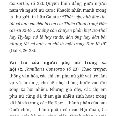
Consortio
, số 22). Quyền bình đẳng giữa người
nam và người nữ được Phaolô nhấn mạnh trong
lá thư gửi tín hữu Galata : “
Thật vậy, nhờ đức tin,
tất cả anh em đều là con cái Thiên Chúa trong Đức
Giê-su Ki-tô… Không còn chuyện phân biệt Do-thái
hay Hy-lạp, nô lệ hay tự do, đàn ông hay đàn bà;
nhưng tất cả anh em chỉ là một trong Đức Ki-tô
”
(Gal 3, 26-28).
Vai trò của người phụ nữ trong xã
hội
(x.
Familiaris Consortio
số 23). Theo truyền
thống văn hóa, các chị em phụ nữ giữ vai trò làm
vợ và làm mẹ, cho nên họ không bước vào đời
sống xã hội nhiều. Nhưng giờ đây, các chị em
phụ nữ cũng đã tham gia nhiều sinh hoạt trong
xã hội và trong các Họ Đạo: – thành phần của ban
Quới chức; – thành phần của các Hội đoàn, Ca