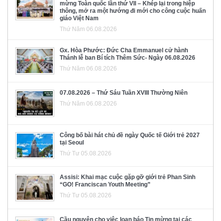
mừng Toàn quốc lần thứ VII – Khép lại trong hiệp
thông, mở ra một hướng đi mới cho công cuộc huấn
giáo Việt Nam
Thứ Năm 06.08.2026
Gx. Hòa Phước: Đức Cha Emmanuel cử hành
Thánh lễ ban Bí tích Thêm Sức- Ngày 06.08.2026
Thứ Năm 06.08.2026
07.08.2026 – Thứ Sáu Tuần XVIII Thường Niên
Thứ Năm 06.08.2026
Công bố bài hát chủ đề ngày Quốc tế Giới trẻ 2027
tại Seoul
Thứ Tư 05.08.2026
Assisi: Khai mạc cuộc gặp gỡ giới trẻ Phan Sinh
“GO! Franciscan Youth Meeting”
Thứ Tư 05.08.2026
Cầu nguyện cho việc loan báo Tin mừng tại các