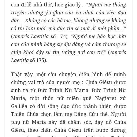
con đi lễ nhà thờ, học giáo lý… “
Người mẹ thông
truyền những ý nghĩa sâu xa nhất của việc đạo
đức… Không có các bà mẹ, không những sẽ không
có tín hữu mới, mà đức tin sẽ mất đi một phần…
”
(
Amoris Laetitia
số 174); “
Người mẹ bảo bọc đứa
con của mình bằng sự dịu dàng và cảm thương sẽ
giúp khơi dậy sự tin tưởng nơi con trẻ
” (
Amoris
Laetitia
số 175).
Thật vậy, một câu chuyện điển hình để minh
chứng vai trò của người mẹ : Chúa Giêsu được
sinh ra từ Đức Trinh Nữ Maria. Đức Trinh Nữ
Maria, một thôn nữ miền quê Nagiaret xứ
Galilêa có đời sống đạo đức thánh thiện được
Thiên Chúa chọn làm mẹ Đấng Cứu thế. Người
phụ nữ Maria này đã chăm sóc, dạy dỗ Chúa
Giêsu, theo chân Chúa Giêsu trên bước đường