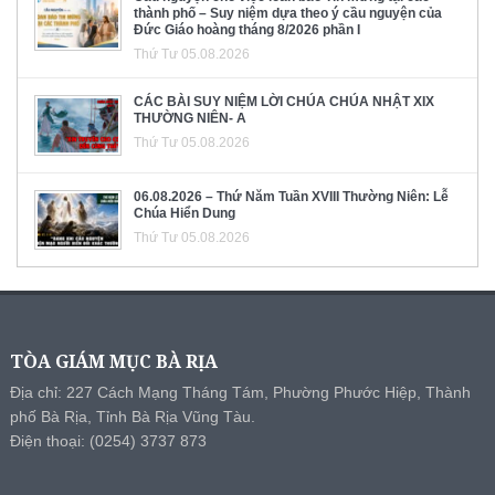
thành phố – Suy niệm dựa theo ý cầu nguyện của
Đức Giáo hoàng tháng 8/2026 phần I
Thứ Tư 05.08.2026
CÁC BÀI SUY NIỆM LỜI CHÚA CHÚA NHẬT XIX
THƯỜNG NIÊN- A
Thứ Tư 05.08.2026
06.08.2026 – Thứ Năm Tuần XVIII Thường Niên: Lễ
Chúa Hiển Dung
Thứ Tư 05.08.2026
TÒA GIÁM MỤC BÀ RỊA
Địa chỉ: 227 Cách Mạng Tháng Tám, Phường Phước Hiệp, Thành
phố Bà Rịa, Tỉnh Bà Rịa Vũng Tàu.
Điện thoại: (0254) 3737 873