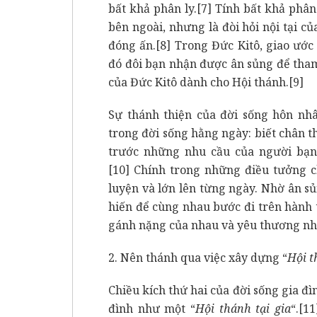
bất khả phân ly.
[7]
Tính bất khả phân 
bên ngoài, nhưng là đòi hỏi nội tại c
đóng ấn.
[8]
Trong Đức Kitô, giao ước 
đó đôi bạn nhận được ân sủng để tham
của Đức Kitô dành cho Hội thánh.
[9]
Sự thánh thiện của đời sống hôn nh
trong đời sống hằng ngày: biết chân t
trước những nhu cầu của người bạn 
[10]
Chính trong những điều tưởng c
luyện và lớn lên từng ngày. Nhờ ân s
hiến để cùng nhau bước đi trên hành t
gánh nặng của nhau và yêu thương nha
2. Nên thánh qua việc xây dựng “
Hội t
Chiều kích thứ hai của đời sống gia đì
đình như một “
Hội thánh tại gia
“.
[11