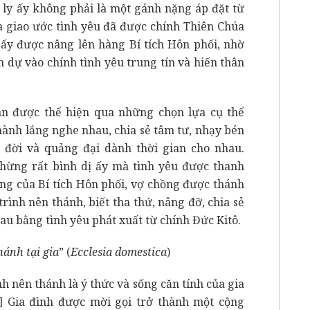
ly ấy không phải là một gánh nặng áp đặt từ
ủa giao ước tình yêu đã được chính Thiên Chúa
ấy được nâng lên hàng Bí tích Hôn phối, nhờ
 dự vào chính tình yêu trung tín và hiến thân
ân được thể hiện qua những chọn lựa cụ thể
hành lắng nghe nhau, chia sẻ tâm tư, nhạy bén
đời và quảng đại dành thời gian cho nhau.
hừng rất bình dị ấy mà tình yêu được thanh
ủng của Bí tích Hôn phối, vợ chồng được thánh
rình nên thánh, biết tha thứ, nâng đỡ, chia sẻ
u bằng tình yêu phát xuất từ chính Đức Kitô.
hánh tại gia
” (
Ecclesia domestica
)
nh nên thánh là ý thức và sống căn tính của gia
]
Gia đình được mời gọi trở thành một cộng