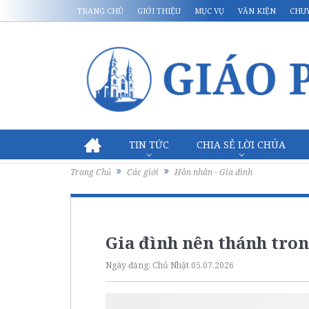
TRANG CHỦ
GIỚI THIỆU
MỤC VỤ
VĂN KIỆN
CHU
TIN TỨC
CHIA SẺ LỜI CHÚA
Trang Chủ
Các giới
Hôn nhân - Gia đình
Gia đình nên thánh tron
Ngày đăng:
Chủ Nhật 05.07.2026