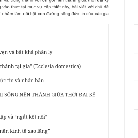
h và trung thành với ơn gọi nên thánh giữa thời đại kỹ
ào thực tại mục vụ cấp thiết này, bài viết với chủ đề
ố” nhằm làm nổi bật con đường sống đức tin của các gia
vẹn và bất khả phân ly
thánh tại gia” (Ecclesia domestica)
ức tin và nhân bản
KHI SỐNG NÊN THÁNH GIỮA THỜI ĐẠI KỸ
lập và “ngắt kết nối”
“nền kinh tế xao lãng”