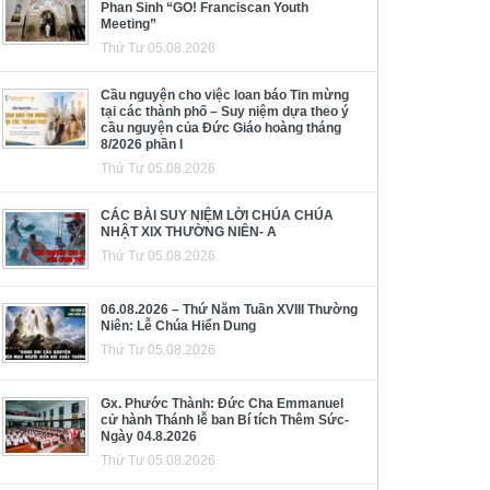
Phan Sinh “GO! Franciscan Youth
Meeting”
Thứ Tư 05.08.2026
Cầu nguyện cho việc loan báo Tin mừng
tại các thành phố – Suy niệm dựa theo ý
cầu nguyện của Đức Giáo hoàng tháng
8/2026 phần I
Thứ Tư 05.08.2026
CÁC BÀI SUY NIỆM LỜI CHÚA CHÚA
NHẬT XIX THƯỜNG NIÊN- A
Thứ Tư 05.08.2026
06.08.2026 – Thứ Năm Tuần XVIII Thường
Niên: Lễ Chúa Hiển Dung
Thứ Tư 05.08.2026
Gx. Phước Thành: Đức Cha Emmanuel
cử hành Thánh lễ ban Bí tích Thêm Sức-
Ngày 04.8.2026
Thứ Tư 05.08.2026