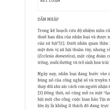
KẾT LUẬN
DẪN NHẬP
Trong kế hoạch cứu độ nhiệm mầu của
thuở ban đầu của nhân loại và được n
của xã hội
”
[1]
. Dưới nhãn quan thần 
một đơn vị xã hội thuần túy, nhưng c
(
Ecclesia domestica
), một cộng đoàn c
trồng, nuôi dưỡng và trổ sinh hoa trái
Ngày nay, nhân loại đang bước vào m
bùng nổ của công nghệ số và truyền 
thay đổi sâu sắc cách con người nhận t
[3]
Đồng thời, nó cũng mở ra một “
lụ
hội mới cho công cuộc loan báo Tin 
lớn ấy là không ít thách đố đang trực