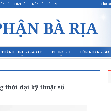
Thứ tư
YÊN ĐỀ
LIÊN KẾT
LIÊN HỆ – GỬI BÀI
THÁNH KINH – GIÁO LÝ
PHỤNG VỤ
HÔN NHÂN – GIA
g thời đại kỹ thuật số