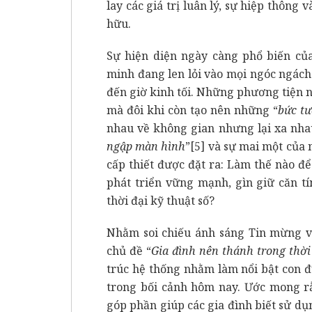
lay các giá trị luân lý, sự hiệp thông 
hữu.
Sự hiện diện ngày càng phổ biến của
minh đang len lỏi vào mọi ngóc ngách
đến giờ kinh tối. Những phương tiện n
mà đôi khi còn tạo nên những “
bức tư
nhau về không gian nhưng lại xa nha
ngập màn hình
”
[5]
và sự mai một của n
cấp thiết được đặt ra: Làm thế nào để
phát triển vững mạnh, gìn giữ căn t
thời đại kỹ thuật số?
Nhằm soi chiếu ánh sáng Tin mừng vào
chủ đề “
Gia đình nên thánh trong thời 
trúc hệ thống nhằm làm nổi bật con đ
trong bối cảnh hôm nay. Ước mong r
góp phần giúp các gia đình biết sử 