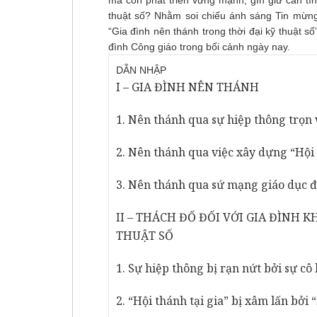
mà còn phát triển vững mạnh, gìn giữ căn tín
thuật số? Nhằm soi chiếu ánh sáng Tin mừng v
“Gia đình nên thánh trong thời đại kỹ thuật s
đình Công giáo trong bối cảnh ngày nay.
DẪN NHẬP
I – GIA ĐÌNH NÊN THÁNH
1. Nên thánh qua sự hiệp thông trọn 
2. Nên thánh qua việc xây dựng “Hội 
3. Nên thánh qua sứ mạng giáo dục đ
II – THÁCH ĐỐ ĐỐI VỚI GIA ĐÌNH 
THUẬT SỐ
1. Sự hiệp thông bị rạn nứt bởi sự cô 
2. “Hội thánh tại gia” bị xâm lấn bởi 