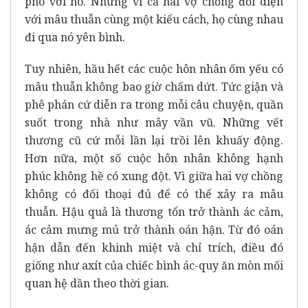
phó với nó. Nhưng vì cả hai vợ chồng đối diện
với mâu thuẫn cùng một kiểu cách, họ cùng nhau
đi qua nó yên bình.
Tuy nhiên, hầu hết các cuộc hôn nhân ốm yếu có
mâu thuẫn không bao giờ chấm dứt. Tức giận và
phê phán cứ diễn ra trong mỗi câu chuyện, quần
suốt trong nhà như mây vần vũ. Những vết
thương cũ cứ mỗi lần lại trồi lên khuấy động.
Hơn nữa, một số cuộc hôn nhân không hạnh
phúc không hề có xung đột. Vì giữa hai vợ chồng
không có đối thoại đủ để có thể xảy ra mâu
thuẫn. Hậu quả là thương tổn trở thành ác cảm,
ác cảm mưng mủ trở thành oán hận. Từ đó oán
hận dẫn đến khinh miệt và chỉ trích, điều đó
giống như axít của chiếc bình ác-quy ăn mòn mối
quan hệ dần theo thời gian.