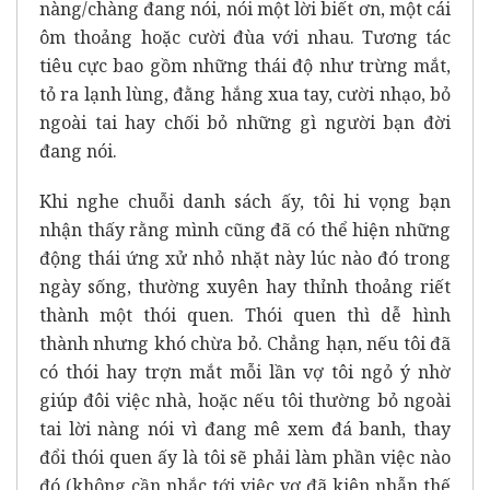
nàng/chàng đang nói, nói một lời biết ơn, một cái
ôm thoảng hoặc cười đùa với nhau. Tương tác
tiêu cực bao gồm những thái độ như trừng mắt,
tỏ ra lạnh lùng, đằng hắng xua tay, cười nhạo, bỏ
ngoài tai hay chối bỏ những gì người bạn đời
đang nói.
Khi nghe chuỗi danh sách ấy, tôi hi vọng bạn
nhận thấy rằng mình cũng đã có thể hiện những
động thái ứng xử nhỏ nhặt này lúc nào đó trong
ngày sống, thường xuyên hay thỉnh thoảng riết
thành một thói quen. Thói quen thì dễ hình
thành nhưng khó chừa bỏ. Chẳng hạn, nếu tôi đã
có thói hay trợn mắt mỗi lần vợ tôi ngỏ ý nhờ
giúp đôi việc nhà, hoặc nếu tôi thường bỏ ngoài
tai lời nàng nói vì đang mê xem đá banh, thay
đổi thói quen ấy là tôi sẽ phải làm phần việc nào
đó (không cần nhắc tới việc vợ đã kiên nhẫn thế