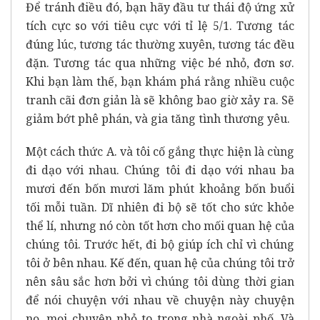
Để tránh điều đó, bạn hãy đầu tư thái độ ứng xử
tích cực so với tiêu cực với tỉ lệ 5/1. Tương tác
đúng lúc, tương tác thường xuyên, tương tác đều
đặn. Tương tác qua những việc bé nhỏ, đơn sơ.
Khi bạn làm thế, bạn khám phá rằng nhiều cuộc
tranh cãi đơn giản là sẽ không bao giờ xảy ra. Sẽ
giảm bớt phê phán, và gia tăng tình thương yêu.
Một cách thức A. và tôi cố gắng thực hiện là cùng
đi dạo với nhau. Chúng tôi đi dạo với nhau ba
mươi đến bốn mươi lăm phút khoảng bốn buổi
tối mỗi tuần. Dĩ nhiên đi bộ sẽ tốt cho sức khỏe
thể lí, nhưng nó còn tốt hơn cho mối quan hệ của
chúng tôi. Trước hết, đi bộ giúp ích chỉ vì chúng
tôi ở bên nhau. Kế đến, quan hệ của chúng tôi trở
nên sâu sắc hơn bởi vì chúng tôi dùng thời gian
để nói chuyện với nhau về chuyện này chuyện
nọ, mọi chuyện nhỏ to trong nhà ngoài phố. Và