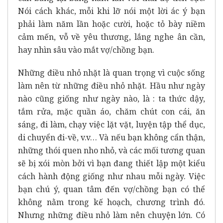
Nói cách khác, mỗi khi lỡ nói một lời ác ý bạn
phải làm năm lần hoặc cười, hoặc tỏ bày niềm
cảm mến, vỗ về yêu thương, lắng nghe ân cần,
hay nhìn sâu vào mắt vợ/chồng bạn.
Những điều nhỏ nhặt là quan trọng vì cuộc sống
làm nên từ những điều nhỏ nhặt. Hầu như ngày
nào cũng giống như ngày nào, là : ta thức dậy,
tắm rửa, mặc quần áo, chăm chút con cái, ăn
sáng, đi làm, chạy việc lặt vặt, luyện tập thể dục,
di chuyển đi-về, v.v… Và nếu bạn không cẩn thận,
những thói quen nho nhỏ, và các mối tương quan
sẽ bị xói mòn bởi vì bạn đang thiết lập một kiểu
cách hành động giống như nhau mỗi ngày. Việc
bạn chú ý, quan tâm đến vợ/chồng bạn có thể
không nằm trong kế hoạch, chương trình đó.
Nhưng những điều nhỏ làm nên chuyện lớn. Có