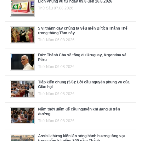
Lịch Phụng vụ từ ngày 09.8 đến 16.8.2026
Thứ Sáu 07.08.2026
5 vị thánh dạy chúng ta yêu mến Bí tích Thánh Thể
trong tháng Tám này
Thứ Năm 06.08.2026
Đức Thánh Cha sẽ tông du Uruguay, Argentina và
Pêru
Thứ Năm 06.08.2026
Tiếp kiến chung (5/8): Lời cầu nguyện phụng vụ của
Giáo hội
Thứ Năm 06.08.2026
Năm thời điểm để cầu nguyện khi đang đi trên
đường
Thứ Năm 06.08.2026
Assisi chứng kiến làn sóng hành hương tăng vọt
trong năm kỷ niệm 800 năm Thánh