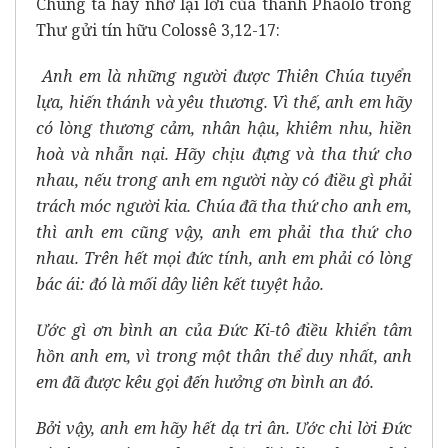
Chúng ta hãy nhớ lại lời của thánh Phaolô trong
Thư gửi tín hữu Colossê 3,12-17:
Anh em là những người được Thiên Chúa tuyển
lựa, hiến thánh và yêu thương. Vì thế, anh em hãy
có lòng thương cảm, nhân hậu, khiêm nhu, hiền
hoà và nhẫn nại. Hãy chịu đựng và tha thứ cho
nhau, nếu trong anh em người này có điều gì phải
trách móc người kia. Chúa đã tha thứ cho anh em,
thì anh em cũng vậy, anh em phải tha thứ cho
nhau. Trên hết mọi đức tính, anh em phải có lòng
bác ái: đó là mối dây liên kết tuyệt hảo.
Ước gì ơn bình an của Đức Ki-tô điều khiển tâm
hồn anh em, vì trong một thân thể duy nhất, anh
em đã được kêu gọi đến hưởng ơn bình an đó.
Bởi vậy, anh em hãy hết dạ tri ân. Ước chi lời Đức