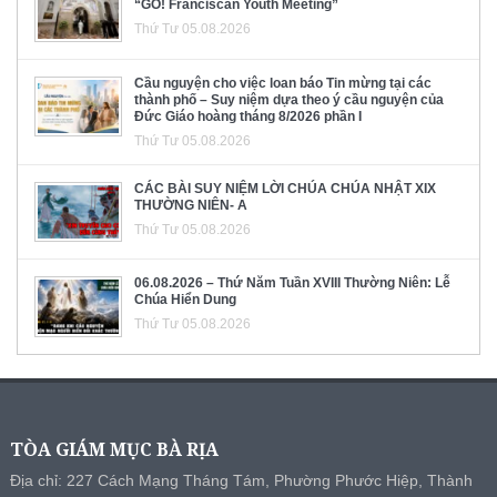
“GO! Franciscan Youth Meeting”
Thứ Tư 05.08.2026
Cầu nguyện cho việc loan báo Tin mừng tại các
thành phố – Suy niệm dựa theo ý cầu nguyện của
Đức Giáo hoàng tháng 8/2026 phần I
Thứ Tư 05.08.2026
CÁC BÀI SUY NIỆM LỜI CHÚA CHÚA NHẬT XIX
THƯỜNG NIÊN- A
Thứ Tư 05.08.2026
06.08.2026 – Thứ Năm Tuần XVIII Thường Niên: Lễ
Chúa Hiển Dung
Thứ Tư 05.08.2026
TÒA GIÁM MỤC BÀ RỊA
Địa chỉ: 227 Cách Mạng Tháng Tám, Phường Phước Hiệp, Thành