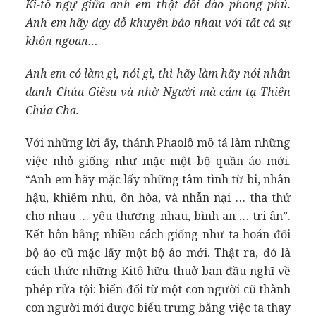
Ki-tô ngự giữa anh em thật dồi dào phong phú.
Anh em hãy dạy dỗ khuyên bảo nhau với tất cả sự
khôn ngoan…
Anh em có làm gì, nói gì, thì hãy làm hãy nói nhân
danh Chúa Giêsu và nhờ Người mà cảm tạ Thiên
Chúa Cha.
Với những lời ấy, thánh Phaolô mô tả làm những
việc nhỏ giống như mặc một bộ quần áo mới.
“Anh em hãy mặc lấy những tâm tình từ bi, nhân
hậu, khiêm nhu, ôn hòa, và nhẫn nại … tha thứ
cho nhau … yêu thương nhau, bình an … tri ân”.
Kết hôn bằng nhiều cách giống như ta hoán đổi
bộ áo cũ mặc lấy một bộ áo mới. Thật ra, đó là
cách thức những Kitô hữu thuở ban đầu nghĩ về
phép rửa tội: biến đổi từ một con người cũ thành
con người mới được biểu trưng bằng việc ta thay