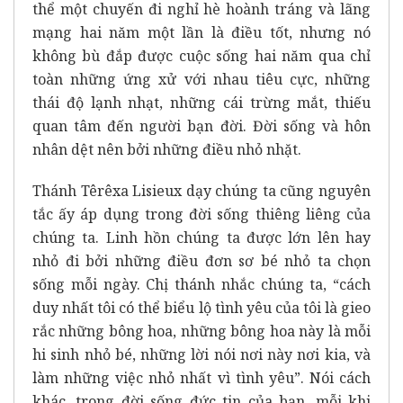
thể một chuyến đi nghỉ hè hoành tráng và lãng
mạng hai năm một lần là điều tốt, nhưng nó
không bù đắp được cuộc sống hai năm qua chỉ
toàn những ứng xử với nhau tiêu cực, những
thái độ lạnh nhạt, những cái trừng mắt, thiếu
quan tâm đến người bạn đời. Đời sống và hôn
nhân dệt nên bởi những điều nhỏ nhặt.
Thánh Têrêxa Lisieux dạy chúng ta cũng nguyên
tắc ấy áp dụng trong đời sống thiêng liêng của
chúng ta. Linh hồn chúng ta được lớn lên hay
nhỏ đi bởi những điều đơn sơ bé nhỏ ta chọn
sống mỗi ngày. Chị thánh nhắc chúng ta, “cách
duy nhất tôi có thể biểu lộ tình yêu của tôi là gieo
rắc những bông hoa, những bông hoa này là mỗi
hi sinh nhỏ bé, những lời nói nơi này nơi kia, và
làm những việc nhỏ nhất vì tình yêu”. Nói cách
khác, trong đời sống đức tin của bạn, mỗi khi