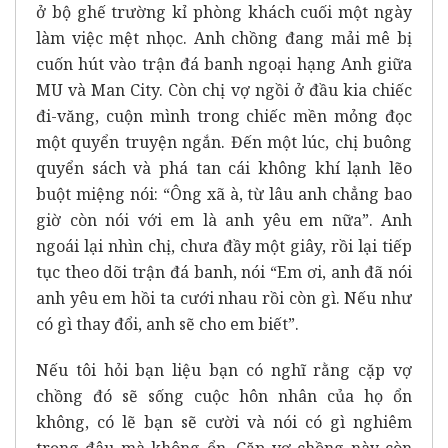
ở bộ ghế trường kỉ phòng khách cuối một ngày
làm việc mệt nhọc. Anh chồng đang mải mê bị
cuốn hút vào trận đá banh ngoại hạng Anh giữa
MU và Man City. Còn chị vợ ngồi ở đầu kia chiếc
đi-văng, cuộn mình trong chiếc mền mỏng đọc
một quyển truyện ngắn. Đến một lúc, chị buông
quyển sách và phá tan cái không khí lạnh lẽo
buột miệng nói: “Ông xã à, từ lâu anh chẳng bao
giờ còn nói với em là anh yêu em nữa”. Anh
ngoái lại nhìn chị, chưa đầy một giây, rồi lại tiếp
tục theo dõi trận đá banh, nói “Em ơi, anh đã nói
anh yêu em hồi ta cưới nhau rồi còn gì. Nếu như
có gì thay đổi, anh sẽ cho em biết”.
Nếu tôi hỏi bạn liệu bạn có nghĩ rằng cặp vợ
chồng đó sẽ sống cuộc hôn nhân của họ ổn
không, có lẽ bạn sẽ cười và nói có gì nghiêm
trọng đâu mà không ổn. Cặp vợ chồng này còn