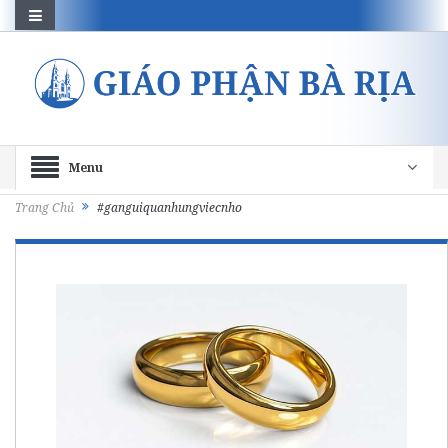
Menu
Trang Chủ
#ganguiquanhungviecnho