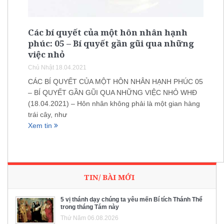
Các bí quyết của một hôn nhân hạnh
phúc: 05 – Bí quyết gần gũi qua những
việc nhỏ
Chủ Nhật 18.04.2021
CÁC BÍ QUYẾT CỦA MỘT HÔN NHÂN HẠNH PHÚC 05
– BÍ QUYẾT GẦN GŨI QUA NHỮNG VIỆC NHỎ WHĐ
(18.04.2021) – Hôn nhân không phải là một gian hàng
trái cây, như
Xem tin
TIN/ BÀI MỚI
5 vị thánh dạy chúng ta yêu mến Bí tích Thánh Thể
trong tháng Tám này
Thứ Năm 06.08.2026