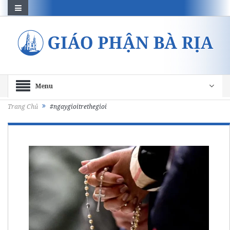
Menu
Trang Chủ
#ngaygioitrethegioi