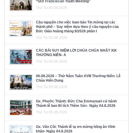
“GO! Franciscan Youth Meeting”
Thứ Tư 05.08.2026
Cầu nguyện cho việc loan báo Tin mừng tại các
thành phố – Suy niệm dựa theo ý cầu nguyện của
Đức Giáo hoàng tháng 8/2026 phần I
Thứ Tư 05.08.2026
CÁC BÀI SUY NIỆM LỜI CHÚA CHÚA NHẬT XIX
THƯỜNG NIÊN- A
Thứ Tư 05.08.2026
06.08.2026 – Thứ Năm Tuần XVIII Thường Niên: Lễ
Chúa Hiển Dung
Thứ Tư 05.08.2026
Gx. Phước Thành: Đức Cha Emmanuel cử hành
Thánh lễ ban Bí tích Thêm Sức- Ngày 04.8.2026
Thứ Tư 05.08.2026
Gx. Văn Côi: Thánh lễ tạ ơn mừng hồng ân Vĩnh
khấn- Ngày 04.8.2026