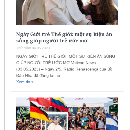
Ngày Giới trẻ Thế giới: một sự kiện ân
sủng giúp người trẻ ước mơ
Thứ Năm 04.05.2023
NGÀY GIỚI TRẺ THẾ GIỚI: MỘT SỰ KIỆN ÂN SỦNG
GIÚP NGƯỜI TRẺ ƯỚC MƠ Vatican News
(03.05.2023) – Ngày 2/5, Rádio Renascença của Bồ
Đào Nha đã đăng lời nó
Xem tin