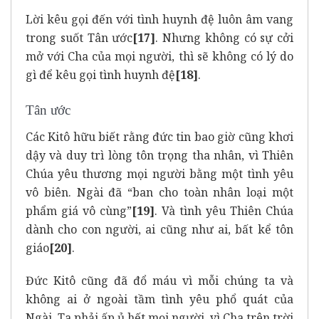
Lời kêu gọi đến với tình huynh đệ luôn âm vang
trong suốt Tân ước
[17]
. Nhưng không có sự cởi
mở với Cha của mọi người, thì sẽ không có lý do
gì để kêu gọi tình huynh đệ
[18]
.
Tân ước
Các Kitô hữu biết rằng đức tin bao giờ cũng khơi
dậy và duy trì lòng tôn trọng tha nhân, vì Thiên
Chúa yêu thương mọi người bằng một tình yêu
vô biên. Ngài đã “ban cho toàn nhân loại một
phẩm giá vô cùng”
[19]
. Và tình yêu Thiên Chúa
dành cho con người, ai cũng như ai, bất kể tôn
giáo
[20]
.
Đức Kitô cũng đã đổ máu vì mỗi chúng ta và
không ai ở ngoài tầm tình yêu phổ quát của
Ngài. Ta phải ấp ủ hết mọi người, vì Cha trên trời