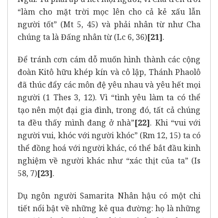
“làm cho mặt trời mọc lên cho cả kẻ xấu lẫn
người tốt” (Mt 5, 45) và phải nhân từ như Cha
chúng ta là Đấng nhân từ (Lc 6, 36)
[21]
.
Để tránh cơn cám dỗ muốn hình thành các cộng
đoàn Kitô hữu khép kín và cô lập, Thánh Phaolô
đã thúc đẩy các môn đệ yêu nhau và yêu hết mọi
người (1 Thes 3, 12). Vì “tình yêu làm ta có thể
tạo nên một đại gia đình, trong đó, tất cả chúng
ta đều thấy mình đang ở nhà”
[22]
. Khi “vui với
người vui, khóc với người khóc” (Rm 12, 15) ta có
thể đồng hoá với người khác, có thể bắt đầu kinh
nghiệm về người khác như “xác thịt của ta” (Is
58, 7)
[23]
.
Dụ ngôn người Samarita Nhân hậu có một chi
tiết nổi bật về những kẻ qua đường: họ là những