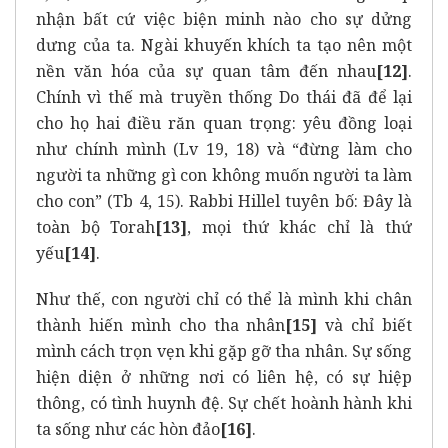
nhận bất cứ việc biện minh nào cho sự dửng
dưng của ta. Ngài khuyến khích ta tạo nên một
nền văn hóa của sự quan tâm đến nhau
[12]
.
Chính vì thế mà truyền thống Do thái đã để lại
cho họ hai điều răn quan trọng: yêu đồng loại
như chính mình (Lv 19, 18) và “đừng làm cho
người ta những gì con không muốn người ta làm
cho con” (Tb 4, 15). Rabbi Hillel tuyên bố: Đây là
toàn bộ Torah
[13]
, mọi thứ khác chỉ là thứ
yếu
[14]
.
Như thế, con người chỉ có thể là mình khi chân
thành hiến mình cho tha nhân
[15]
và chỉ biết
mình cách trọn vẹn khi gặp gỡ tha nhân. Sự sống
hiện diện ở những nơi có liên hệ, có sự hiệp
thông, có tình huynh đệ. Sự chết hoành hành khi
ta sống như các hòn đảo
[16]
.