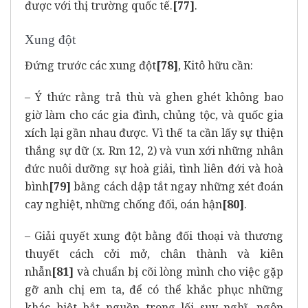
được với thị trường quốc tế.
[77]
.
Xung đột
Đứng trước các xung đột
[78]
, Kitô hữu cần:
– Ý thức rằng trả thù và ghen ghét không bao
giờ làm cho các gia đình, chủng tộc, và quốc gia
xích lại gần nhau được. Vì thế ta cần lấy sự thiện
thắng sự dữ (x. Rm 12, 2) và vun xới những nhân
đức nuôi dưỡng sự hoà giải, tình liên đới và hoà
bình
[79]
bằng cách dập tắt ngay những xét đoán
cay nghiệt, những chống đối, oán hận
[80]
.
– Giải quyết xung đột bằng đối thoại và thương
thuyết cách cởi mở, chân thành và kiên
nhẫn
[81]
và chuẩn bị cõi lòng mình cho việc gặp
gỡ anh chị em ta, để có thể khắc phục những
khác biệt bắt nguồn trong lối suy nghĩ, ngôn