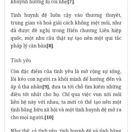
khuynh hướng bị coi nhẹ
[7]
.
Tình huynh đệ luôn cậy vào thương thuyết,
trung gian và hoà giải cách không mệt mỏi, như
đã được đề nghị trong Hiến chương Liên hiệp
quốc, một nhu cầu thật sự tạo nên một qui tắc
pháp lý căn bản
[8]
.
Tình yêu
Còn đặc điểm của tình yêu là mở rộng sự sống,
lôi kéo con người ra khỏi mình để hướng đến và
ấp ủ tha nhân
[9]
, đưa ta tới chỗ tìm kiếm những
điều tốt nhất cho họ. Chỉ qua việc vun xới mối
liên hệ này với nhau, ta mới có thể tạo nên một
tình bằng hữu xã hội và một tình huynh đệ mở ra
cho mọi người.
[10]
Như thế, cả tình yêu, tình huynh đệ và tình bằng