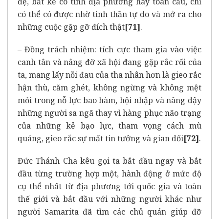
đệ, bất kể có tính địa phương hay toàn cầu, chỉ
có thể có được nhờ tinh thần tự do và mở ra cho
những cuộc gặp gỡ đích thật
[71]
.
– Đồng trách nhiệm: tích cực tham gia vào việc
canh tân và nâng đỡ xã hội đang gặp rắc rối của
ta, mang lấy nỗi đau của tha nhân hơn là gieo rắc
hận thù, căm ghét, không ngừng và không mệt
mỏi trong nỗ lực bao hàm, hội nhập và nâng dậy
những người sa ngã thay vì hàng phục não trạng
của những kẻ bạo lực, tham vọng cách mù
quáng, gieo rắc sự mất tin tưởng và gian dối
[72]
.
Đức Thánh Cha kêu gọi ta bắt đầu ngay và bắt
đầu từng trường hợp một, hành động ở mức độ
cụ thể nhất từ địa phương tới quốc gia và toàn
thế giới và bắt đầu với những người khác như
người Samarita đã tìm các chủ quán giúp đỡ