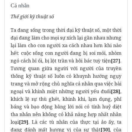
Cá nhân
Thế giới kỹ thuật số
Ta đang sống trong thời đại kỹ thuật số, một thời
đại đang làm cho mọi sự xích lại gần nhau nhưng
lại làm cho con người xa cách nhau hơn khi nào
hết: cuộc sống con người đang bị soi mói, nhòm
ngó cách bỉ ổi, bị lột trần và bôi bác tuỳ tiện
[27]
.
Tương quan giữa người với người của truyền
thông kỹ thuật số luôn có khuynh hướng ngụy
trang và mở rộng chủ nghĩa cá nhân qua việc bài
ngoại và khinh miệt những người yếu đuối
[28]
,
khích lệ sự thù ghét, khinh khi, lạm dụng, phỉ
báng và bạo động bằng lời nói có tính huỷ diệt
tha nhân nên không có khả năng hợp nhất nhân
loại
[29]
. Là các tù nhân của thực tại ảo ấy, ta
đang đánh mất hương vị của sự thật
[30]
, của