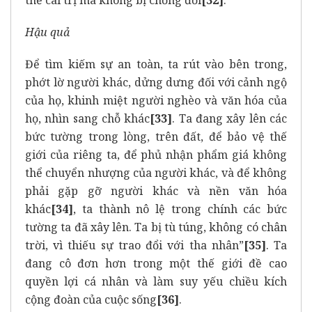
thể cai trị mà không bị chống đối
[32]
.
Hậu quả
Để tìm kiếm sự an toàn, ta rút vào bên trong,
phớt lờ người khác, dửng dưng đối với cảnh ngộ
của họ, khinh miệt người nghèo và văn hóa của
họ, nhìn sang chỗ khác
[33]
. Ta đang xây lên các
bức tường trong lòng, trên đất, để bảo vệ thế
giới của riêng ta, để phủ nhận phẩm giá không
thể chuyển nhượng của người khác, và để không
phải gặp gỡ người khác và nền văn hóa
khác
[34]
, ta thành nô lệ trong chính các bức
tường ta đã xây lên. Ta bị tù túng, không có chân
trời, vì thiếu sự trao đổi với tha nhân”
[35]
. Ta
đang cô đơn hơn trong một thế giới đề cao
quyền lợi cá nhân và làm suy yếu chiều kích
cộng đoàn của cuộc sống
[36]
.