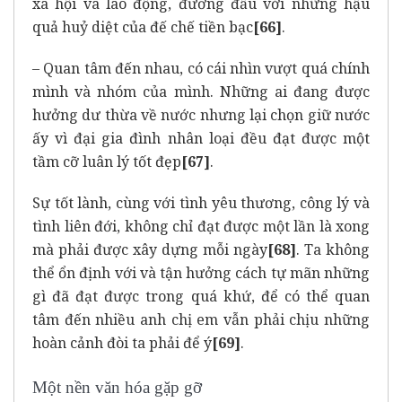
xã hội và lao động, đương đầu với những hậu
quả huỷ diệt của đế chế tiền bạc
[66]
.
– Quan tâm đến nhau, có cái nhìn vượt quá chính
mình và nhóm của mình. Những ai đang được
hưởng dư thừa về nước nhưng lại chọn giữ nước
ấy vì đại gia đình nhân loại đều đạt được một
tầm cỡ luân lý tốt đẹp
[67]
.
Sự tốt lành, cùng với tình yêu thương, công lý và
tình liên đới, không chỉ đạt được một lần là xong
mà phải được xây dựng mỗi ngày
[68]
. Ta không
thể ổn định với và tận hưởng cách tự mãn những
gì đã đạt được trong quá khứ, để có thể quan
tâm đến nhiều anh chị em vẫn phải chịu những
hoàn cảnh đòi ta phải để ý
[69]
.
Một nền văn hóa gặp gỡ