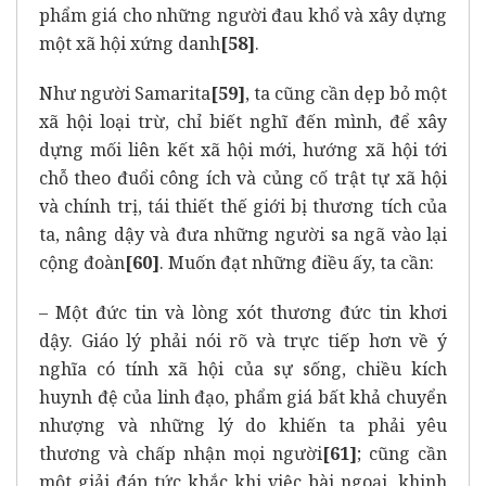
phẩm giá cho những người đau khổ và xây dựng
một xã hội xứng danh
[58]
.
Như người Samarita
[59]
, ta cũng cần dẹp bỏ một
xã hội loại trừ, chỉ biết nghĩ đến mình, để xây
dựng mối liên kết xã hội mới, hướng xã hội tới
chỗ theo đuổi công ích và củng cố trật tự xã hội
và chính trị, tái thiết thế giới bị thương tích của
ta, nâng dậy và đưa những người sa ngã vào lại
cộng đoàn
[60]
. Muốn đạt những điều ấy, ta cần:
– Một đức tin và lòng xót thương đức tin khơi
dậy. Giáo lý phải nói rõ và trực tiếp hơn về ý
nghĩa có tính xã hội của sự sống, chiều kích
huynh đệ của linh đạo, phẩm giá bất khả chuyển
nhượng và những lý do khiến ta phải yêu
thương và chấp nhận mọi người
[61]
; cũng cần
một giải đáp tức khắc khi việc bài ngoại, khinh