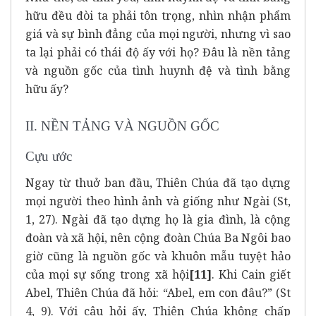
hữu đều đòi ta phải tôn trọng, nhìn nhận phẩm
giá và sự bình đẳng của mọi người, nhưng vì sao
ta lại phải có thái độ ấy với họ? Đâu là nền tảng
và nguồn gốc của tình huynh đệ và tình bằng
hữu ấy?
II. NỀN TẢNG VÀ NGUỒN GỐC
Cựu ước
Ngay từ thuở ban đầu, Thiên Chúa đã tạo dựng
mọi người theo hình ảnh và giống như Ngài (St,
1, 27). Ngài đã tạo dựng họ là gia đình, là cộng
đoàn và xã hội, nên cộng đoàn Chúa Ba Ngôi bao
giờ cũng là nguồn gốc và khuôn mẫu tuyệt hảo
của mọi sự sống trong xã hội
[11]
. Khi Cain giết
Abel, Thiên Chúa đã hỏi: “Abel, em con đâu?” (St
4, 9). Với câu hỏi ấy, Thiên Chúa không chấp