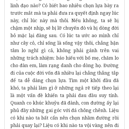
linh đạo nào? Có biết bao nhiêu chọn lựa bày ra
trước mắt mà ta phải đưa ra quyết định ngay lúc
này, chỉ lúc này mà thôi. Nếu không, ta sẽ bị
chậm một nhịp, sẽ bị lỡ chuyến đò và bị dòng đời
bỏ mặc lại đàng sau. Có lúc ta ước ao mình chỉ
như cây cỏ, chỉ sống là sống vậy thôi, chẳng bận
tâm lo nghĩ gì cả, không phải gánh trên vai
những trách nhiệm: báo hiếu với bố mẹ, chăm lo
cho đàn em, làm rạng danh cho dòng họ. Đường
đi của cuộc đời vốn đã nhiều lại chẳng thẳng tắp
để ta dễ dàng chọn lựa. Tìm một khởi đầu đã
khó, ta phải làm gì ở những ngả rẽ tiếp theo lại
là một vấn đề khiến ta phải đau đầu suy tính.
Quanh co khúc khuỷu đã đành, con đường ấy lại
phủ đầy những gai góc với đá chông chênh. Liệu
có khi nào ta bất cẩn nên chọn nhầm đường rồi
phải quay lại? Liệu có khi nào ta vội vàng nên đi