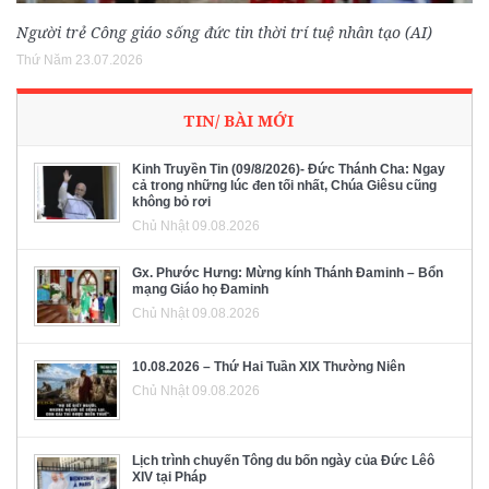
Người trẻ Công giáo sống đức tin thời trí tuệ nhân tạo (AI)
Thứ Năm 23.07.2026
TIN/ BÀI MỚI
Kinh Truyền Tin (09/8/2026)- Đức Thánh Cha: Ngay
cả trong những lúc đen tối nhất, Chúa Giêsu cũng
không bỏ rơi
Chủ Nhật 09.08.2026
Gx. Phước Hưng: Mừng kính Thánh Đaminh – Bổn
mạng Giáo họ Đaminh
Chủ Nhật 09.08.2026
10.08.2026 – Thứ Hai Tuần XIX Thường Niên
Chủ Nhật 09.08.2026
Lịch trình chuyến Tông du bốn ngày của Đức Lêô
XIV tại Pháp