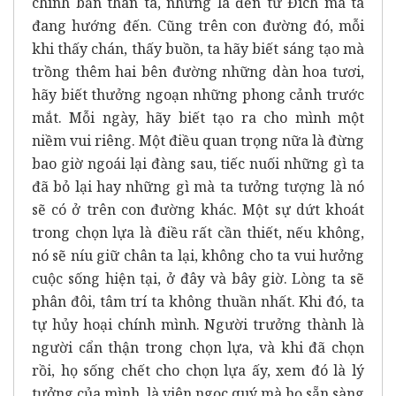
chính bản thân ta, nhưng là đến từ Đích mà ta
đang hướng đến. Cũng trên con đường đó, mỗi
khi thấy chán, thấy buồn, ta hãy biết sáng tạo mà
trồng thêm hai bên đường những dàn hoa tươi,
hãy biết thưởng ngoạn những phong cảnh trước
mắt. Mỗi ngày, hãy biết tạo ra cho mình một
niềm vui riêng. Một điều quan trọng nữa là đừng
bao giờ ngoái lại đàng sau, tiếc nuối những gì ta
đã bỏ lại hay những gì mà ta tưởng tượng là nó
sẽ có ở trên con đường khác. Một sự dứt khoát
trong chọn lựa là điều rất cần thiết, nếu không,
nó sẽ níu giữ chân ta lại, không cho ta vui hưởng
cuộc sống hiện tại, ở đây và bây giờ. Lòng ta sẽ
phân đôi, tâm trí ta không thuần nhất. Khi đó, ta
tự hủy hoại chính mình. Người trưởng thành là
người cẩn thận trong chọn lựa, và khi đã chọn
rồi, họ sống chết cho chọn lựa ấy, xem đó là lý
tưởng của mình, là viên ngọc quý mà họ sẵn sàng