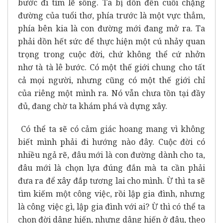
bước đi tìm lẽ sống. Ta bị dồn đến cuối chặng
đường của tuổi thơ, phía trước là một vực thẳm,
phía bên kia là con đường mới đang mở ra. Ta
phải dồn hết sức để thực hiện một cú nhảy quan
trọng trong cuộc đời, chứ không thể cứ nhởn
nhơ tà tà lê bước. Có một thế giới chung cho tất
cả mọi người, nhưng cũng có một thế giới chỉ
của riêng một mình ra. Nó vẫn chưa tồn tại đầy
đủ, đang chờ ta khám phá và dựng xây.
Có thể ta sẽ có cảm giác hoang mang vì không
biết mình phải đi hướng nào đây. Cuộc đời có
nhiều ngả rẽ, đâu mới là con đường dành cho ta,
đâu mới là chọn lựa đúng đắn mà ta cần phải
đưa ra để xây đắp tương lai cho mình. Ừ thì ta sẽ
tìm kiếm một công việc, rồi lập gia đình, nhưng
là công việc gì, lập gia đình với ai? Ừ thì có thể ta
chọn đời dâng hiến, nhưng dâng hiến ở đâu, theo