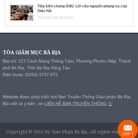
Tiếp kiến chung (5/8): Lời cầu nguyện phụng vụ của
Giáo hội
Thứ Năm 06.08.2026
TÒA GIÁM MỤC BÀ RỊA
Địa chỉ: 227 Cách Mạng Tháng Tám, Phường Phước Hiệp, Thành
phố Bà Rịa, Tỉnh Bà Rịa Vũng Tàu.
Điện thoại: (0254) 3737 873
Website được phát triển bởi Ban Truyền Thông Giáo phận Bà Rịa.
Bài viết và ý kiến, xin
LIÊN HỆ BAN TRUYỀN THÔNG
Copyright © 2013 By Giáo Phận Bà Rịa, All rights reserved.
GÓP Ý