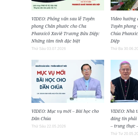
VIDEO: Phỏng vấn sau lễ Tuyên
Video hướng 
phong Chân phước cho Cha
Tuyên phong 
Phanxicô Xaviê Trương Bửu Diệp:
Chúa Phanxic
Những tâm tình đặc biệt
Diệp
Thứ Sáu 03.07.2026
Thứ Ba 30.06.2
VIDEO: Mục vụ mới – Bài học cho
VIDEO: Nhà th
Dân Chúa
đáng tin phải 
– trung thực 
Thứ Sáu 22.05.2026
Thứ Tư 20.05.2