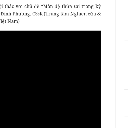
ội thảo với chủ đề “Môn đệ thừa sai trong kỷ
Lê Đình Phương, CSsR (Trung tâm Nghiên cứu &
Việt Nam)