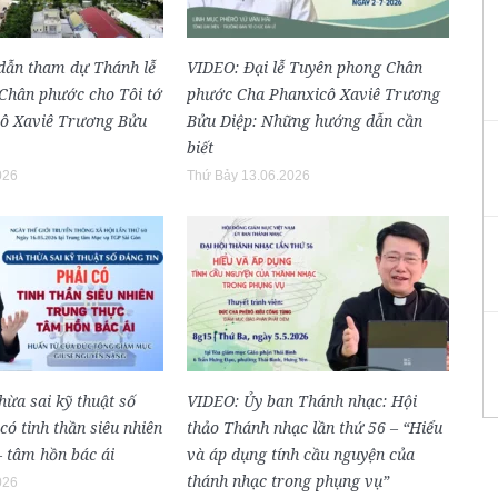
dẫn tham dự Thánh lễ
VIDEO: Đại lễ Tuyên phong Chân
Chân phước cho Tôi tớ
phước Cha Phanxicô Xaviê Trương
ô Xaviê Trương Bửu
Bửu Diệp: Những hướng dẫn cần
biết
026
Thứ Bảy 13.06.2026
ừa sai kỹ thuật số
VIDEO: Ủy ban Thánh nhạc: Hội
có tinh thần siêu nhiên
thảo Thánh nhạc lần thứ 56 – “Hiểu
– tâm hồn bác ái
và áp dụng tính cầu nguyện của
thánh nhạc trong phụng vụ”
026