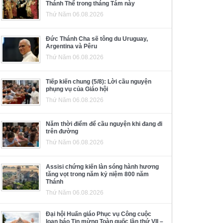
Thánh Thể trong tháng Tám này
Thứ Năm 06.08.2026
Đức Thánh Cha sẽ tông du Uruguay,
Argentina và Pêru
Thứ Năm 06.08.2026
Tiếp kiến chung (5/8): Lời cầu nguyện
phụng vụ của Giáo hội
Thứ Năm 06.08.2026
Năm thời điểm để cầu nguyện khi đang đi
trên đường
Thứ Năm 06.08.2026
Assisi chứng kiến làn sóng hành hương
tăng vọt trong năm kỷ niệm 800 năm
Thánh
Thứ Năm 06.08.2026
Đại hội Huấn giáo Phục vụ Công cuộc
loan báo Tin mừng Toàn quốc lần thứ VII –