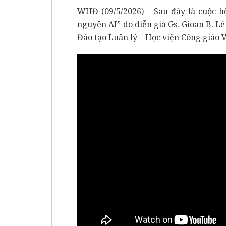
WHĐ (09/5/2026) – Sau đây là cuộc h
nguyên AI” do diễn giả Gs. Gioan B. 
Đào tạo Luân lý – Học viện Công giáo 