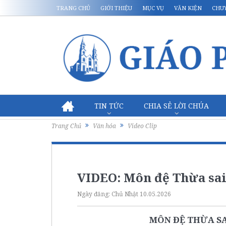
TRANG CHỦ
GIỚI THIỆU
MỤC VỤ
VĂN KIỆN
CHU
TIN TỨC
CHIA SẺ LỜI CHÚA
Trang Chủ
Văn hóa
Video Clip
VIDEO: Môn đệ Thừa sai
Ngày đăng:
Chủ Nhật 10.05.2026
MÔN ĐỆ THỪA SA