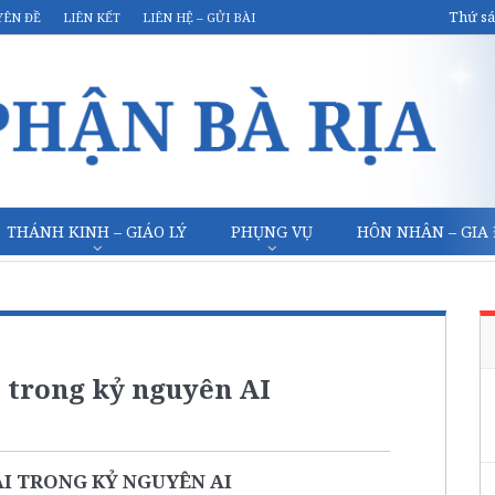
Thứ sá
YÊN ĐỀ
LIÊN KẾT
LIÊN HỆ – GỬI BÀI
THÁNH KINH – GIÁO LÝ
PHỤNG VỤ
HÔN NHÂN – GIA
 trong kỷ nguyên AI
I TRONG KỶ NGUYÊN AI