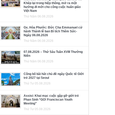
Khép lại trong hiệp thông, mở ra một
hướng đi mới cho công cuộc huấn giáo
Việt Nam
Thứ Năm 06.08.2026
Gx. Hòa Phước: Đức Cha Emmanuel cử
hành Thánh lễ ban Bí tích Thêm Sức-
Ngày 06.08.2026
Thứ Năm 06.08.2026
07.08.2026 – Thứ Sáu Tuần XVIII Thường
Niên
Thứ Năm 06.08.2026
Công bố bài hát chủ đề ngày Quốc tế Giới
trẻ 2027 tại Seoul
Thứ Tư 05.08.2026
Assisi: Khai mạc cuộc gặp gỡ giới trẻ
Phan Sinh “GO! Franciscan Youth
Meeting”
Thứ Tư 05.08.2026