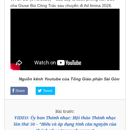
cha Giuse Bùi Công Trác sau chuyến đi Ad limina 2026.
Nguồn
kênh Youtube
của Tổng Giáo phận Sài Gòn
Share
Tweet
Bài trước:
VIDEO: Ủy ban Thánh nhạc: Hội thảo Thánh nhạc
lần thứ 56 – “Hiểu và áp dụng tính cầu nguyện của