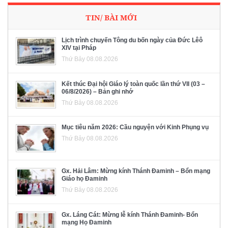
TIN/ BÀI MỚI
Lịch trình chuyến Tông du bốn ngày của Đức Lêô
XIV tại Pháp
Thứ Bảy 08.08.2026
Kết thúc Đại hội Giáo lý toàn quốc lần thứ VII (03 –
06/8/2026) – Bản ghi nhớ
Thứ Bảy 08.08.2026
Mục tiêu năm 2026: Cầu nguyện với Kinh Phụng vụ
Thứ Bảy 08.08.2026
Gx. Hải Lâm: Mừng kính Thánh Đaminh – Bổn mạng
Giáo họ Đaminh
Thứ Bảy 08.08.2026
Gx. Láng Cát: Mừng lễ kính Thánh Đaminh- Bổn
mạng Họ Đaminh