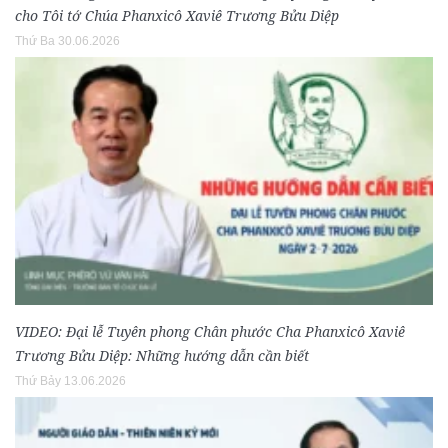
cho Tôi tớ Chúa Phanxicô Xaviê Trương Bửu Diệp
Thứ Ba 30.06.2026
VIDEO: Đại lễ Tuyên phong Chân phước Cha Phanxicô Xaviê
Trương Bửu Diệp: Những hướng dẫn cần biết
Thứ Bảy 13.06.2026