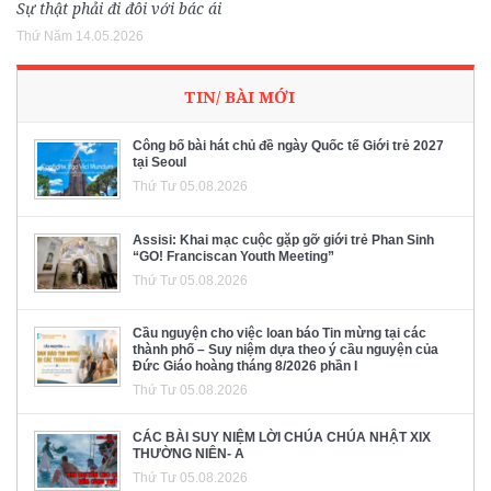
Sự thật phải đi đôi với bác ái
Thứ Năm 14.05.2026
TIN/ BÀI MỚI
Công bố bài hát chủ đề ngày Quốc tế Giới trẻ 2027
tại Seoul
Thứ Tư 05.08.2026
Assisi: Khai mạc cuộc gặp gỡ giới trẻ Phan Sinh
“GO! Franciscan Youth Meeting”
Thứ Tư 05.08.2026
Cầu nguyện cho việc loan báo Tin mừng tại các
thành phố – Suy niệm dựa theo ý cầu nguyện của
Đức Giáo hoàng tháng 8/2026 phần I
Thứ Tư 05.08.2026
CÁC BÀI SUY NIỆM LỜI CHÚA CHÚA NHẬT XIX
THƯỜNG NIÊN- A
Thứ Tư 05.08.2026