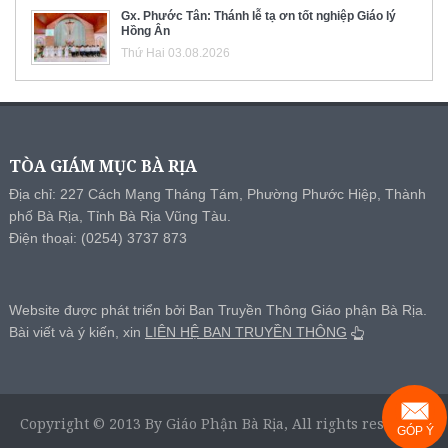
Gx. Phước Tân: Thánh lễ tạ ơn tốt nghiệp Giáo lý
Hồng Ân
Thứ Hai 03.08.2026
TÒA GIÁM MỤC BÀ RỊA
Địa chỉ: 227 Cách Mạng Tháng Tám, Phường Phước Hiệp, Thành
phố Bà Rịa, Tỉnh Bà Rịa Vũng Tàu.
Điện thoại: (0254) 3737 873
Website được phát triển bởi Ban Truyền Thông Giáo phận Bà Rịa.
Bài viết và ý kiến, xin
LIÊN HỆ BAN TRUYỀN THÔNG
Copyright © 2013 By Giáo Phận Bà Rịa, All rights reserved.
GÓP Ý