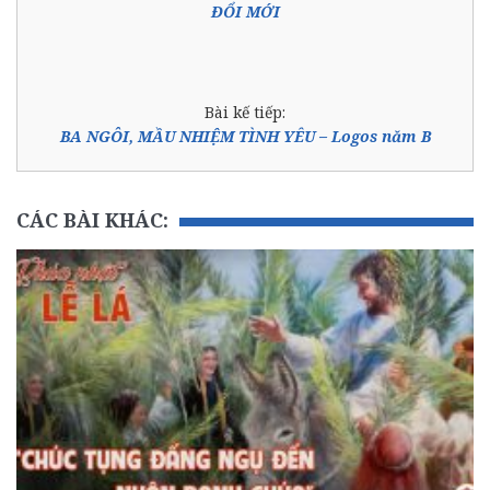
ĐỔI MỚI
Bài kế tiếp:
BA NGÔI, MẦU NHIỆM TÌNH YÊU – Logos năm B
CÁC BÀI KHÁC: