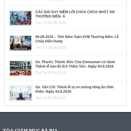
CÁC BÀI SUY NIỆM LỜI CHÚA CHÚA NHẬT XIX
THƯỜNG NIÊN- A
Thứ Tư 05.08.2026
06.08.2026 – Thứ Năm Tuần XVIII Thường Niên: Lễ
Chúa Hiển Dung
Thứ Tư 05.08.2026
Gx. Phước Thành: Đức Cha Emmanuel cử hành
Thánh lễ ban Bí tích Thêm Sức- Ngày 04.8.2026
Thứ Tư 05.08.2026
Gx. Văn Côi: Thánh lễ tạ ơn mừng hồng ân Vĩnh
khấn- Ngày 04.8.2026
Thứ Tư 05.08.2026
TÒA GIÁM MỤC BÀ RỊA