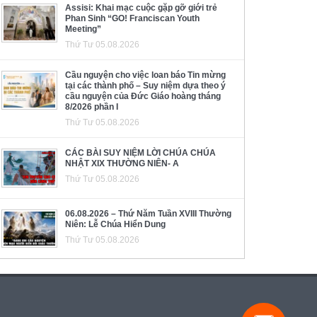
Assisi: Khai mạc cuộc gặp gỡ giới trẻ
Phan Sinh “GO! Franciscan Youth
Meeting”
Thứ Tư 05.08.2026
Cầu nguyện cho việc loan báo Tin mừng
tại các thành phố – Suy niệm dựa theo ý
cầu nguyện của Đức Giáo hoàng tháng
8/2026 phần I
Thứ Tư 05.08.2026
CÁC BÀI SUY NIỆM LỜI CHÚA CHÚA
NHẬT XIX THƯỜNG NIÊN- A
Thứ Tư 05.08.2026
06.08.2026 – Thứ Năm Tuần XVIII Thường
Niên: Lễ Chúa Hiển Dung
Thứ Tư 05.08.2026