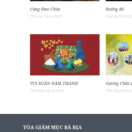
Cùng theo Chúa
Buông đá
Thứ Hai 14.04.2025
Thứ Ba 08.04.2
VUI XUÂN NĂM THÁNH
Gương Chân 
Thứ Năm 30.01.2025
Thứ Sáu 03.05.
TÒA GIÁM MỤC BÀ RỊA