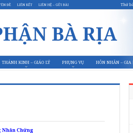
Thứ bả
YÊN ĐỀ
LIÊN KẾT
LIÊN HỆ – GỬI BÀI
THÁNH KINH – GIÁO LÝ
PHỤNG VỤ
HÔN NHÂN – GIA
 Nhân Chứng