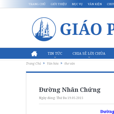
TRANG CHỦ
GIỚI THIỆU
MỤC VỤ
VĂN KIỆN
CHU
TIN TỨC
CHIA SẺ LỜI CHÚA
Trang Chủ
Văn hóa
thơ văn
Đường Nhân Chứng
Ngày đăng:
Thứ Ba 19.05.2015
Đường