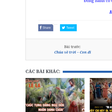
Đồng hành có 
H
Share
Tweet
Bài trước:
Chúa về trời – Con đi
CÁC BÀI KHÁC: