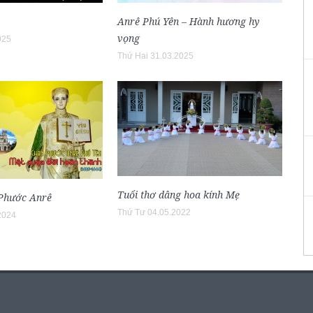
Anrê Phú Yên – Hành hương hy
vọng
025
Thứ Hai 31.03.2025
Tuổi thơ dâng hoa kính Mẹ
Phước Anrê
Thứ Tư 04.05.2022
2024