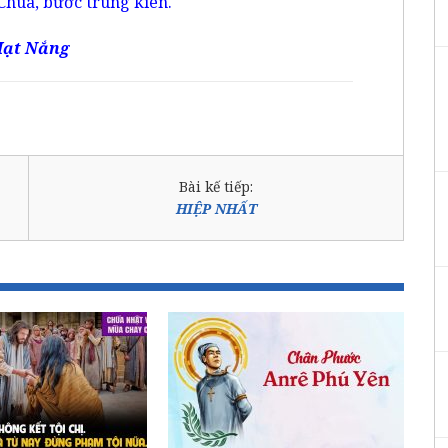
Chúa, bước trung kiên.
ạt Nắng
Bài kế tiếp:
HIỆP NHẤT