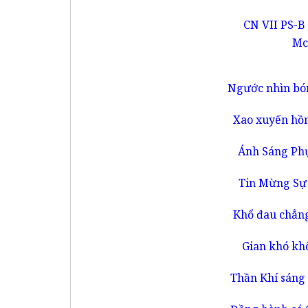
CN VII PS-B
Mc 
Ngước nhìn bón
Xao xuyến hồn
Ánh Sáng Phụ
Tin Mừng Sự
Khổ đau chẳng
Gian khó kh
Thần Khí sáng 