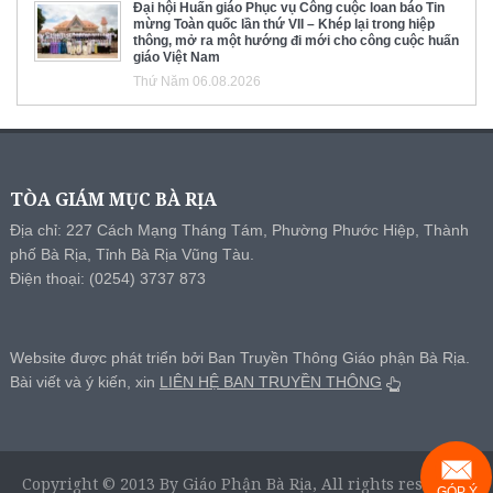
Đại hội Huấn giáo Phục vụ Công cuộc loan báo Tin
mừng Toàn quốc lần thứ VII – Khép lại trong hiệp
thông, mở ra một hướng đi mới cho công cuộc huấn
giáo Việt Nam
Thứ Năm 06.08.2026
TÒA GIÁM MỤC BÀ RỊA
Địa chỉ: 227 Cách Mạng Tháng Tám, Phường Phước Hiệp, Thành
phố Bà Rịa, Tỉnh Bà Rịa Vũng Tàu.
Điện thoại: (0254) 3737 873
Website được phát triển bởi Ban Truyền Thông Giáo phận Bà Rịa.
Bài viết và ý kiến, xin
LIÊN HỆ BAN TRUYỀN THÔNG
Copyright © 2013 By Giáo Phận Bà Rịa, All rights reserved.
GÓP Ý