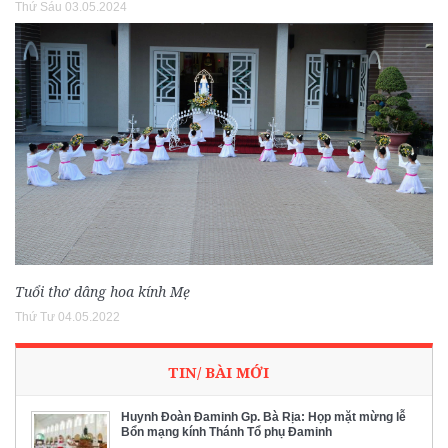
Thứ Sáu 03.05.2024
Tuổi thơ dâng hoa kính Mẹ
Thứ Tư 04.05.2022
TIN/ BÀI MỚI
Huynh Đoàn Đaminh Gp. Bà Rịa: Họp mặt mừng lễ
Bổn mạng kính Thánh Tổ phụ Đaminh