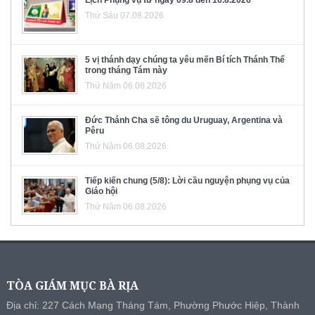
Thứ Sáu 07.08.2026
5 vị thánh dạy chúng ta yêu mến Bí tích Thánh Thể
trong tháng Tám này
Thứ Năm 06.08.2026
Đức Thánh Cha sẽ tông du Uruguay, Argentina và
Pêru
Thứ Năm 06.08.2026
Tiếp kiến chung (5/8): Lời cầu nguyện phụng vụ của
Giáo hội
Thứ Năm 06.08.2026
TÒA GIÁM MỤC BÀ RỊA
Địa chỉ: 227 Cách Mạng Tháng Tám, Phường Phước Hiệp, Thành