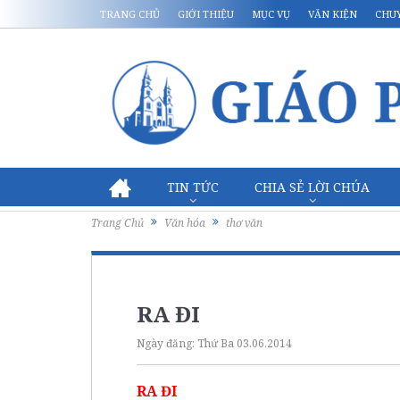
TRANG CHỦ
GIỚI THIỆU
MỤC VỤ
VĂN KIỆN
CHU
TIN TỨC
CHIA SẺ LỜI CHÚA
Trang Chủ
Văn hóa
thơ văn
RA ĐI
Ngày đăng:
Thứ Ba 03.06.2014
RA ĐI