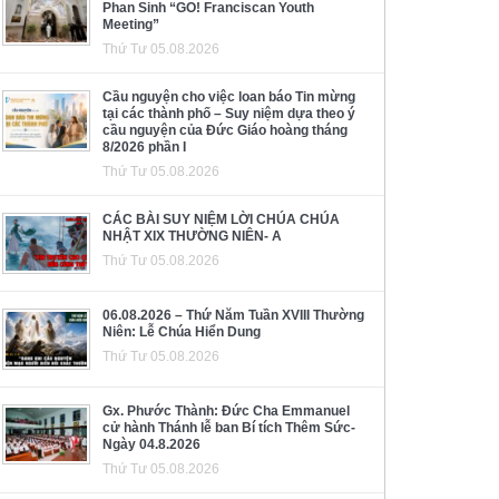
Phan Sinh “GO! Franciscan Youth
Meeting”
Thứ Tư 05.08.2026
Cầu nguyện cho việc loan báo Tin mừng
tại các thành phố – Suy niệm dựa theo ý
cầu nguyện của Đức Giáo hoàng tháng
8/2026 phần I
Thứ Tư 05.08.2026
CÁC BÀI SUY NIỆM LỜI CHÚA CHÚA
NHẬT XIX THƯỜNG NIÊN- A
Thứ Tư 05.08.2026
06.08.2026 – Thứ Năm Tuần XVIII Thường
Niên: Lễ Chúa Hiển Dung
Thứ Tư 05.08.2026
Gx. Phước Thành: Đức Cha Emmanuel
cử hành Thánh lễ ban Bí tích Thêm Sức-
Ngày 04.8.2026
Thứ Tư 05.08.2026