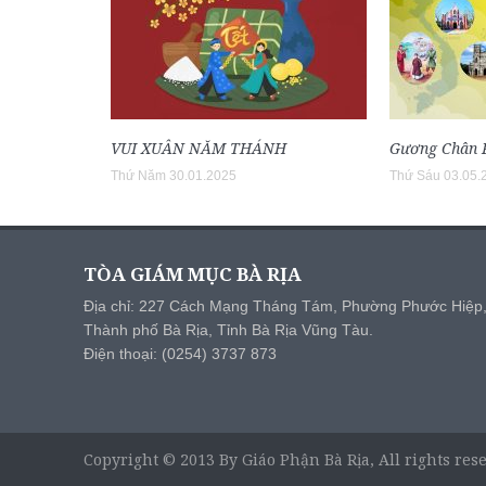
VUI XUÂN NĂM THÁNH
Gương Chân 
Thứ Năm 30.01.2025
Thứ Sáu 03.05.
TÒA GIÁM MỤC BÀ RỊA
Địa chỉ: 227 Cách Mạng Tháng Tám, Phường Phước Hiệp
Thành phố Bà Rịa, Tỉnh Bà Rịa Vũng Tàu.
Điện thoại: (0254) 3737 873
Copyright © 2013 By Giáo Phận Bà Rịa, All rights res