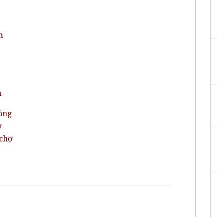
h
n
àng
ợ
 chợ