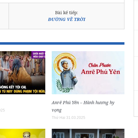
Bài kế tiếp:
ĐƯỜNG VỀ TRỜI
Anrê Phú Yên – Hành hương hy
vọng
025
Thứ Hai 31.03.2025