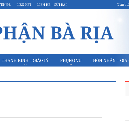
Thứ nă
YÊN ĐỀ
LIÊN KẾT
LIÊN HỆ – GỬI BÀI
THÁNH KINH – GIÁO LÝ
PHỤNG VỤ
HÔN NHÂN – GIA