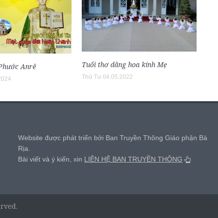
Tuổi thơ dâng hoa kính Mẹ
Phước Anrê
Thứ Tư 04.05.2022
2024
,
Website được phát triển bởi Ban Truyền Thông Giáo phận Bà
Rịa.
Bài viết và ý kiến, xin
LIÊN HỆ BAN TRUYỀN THÔNG
erved.