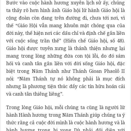
Bước vào cuộc hành hương xuyên lịch sử ấy, chúng
ta thấy rõ hơn hình ảnh Giáo hội lữ hành Giáo hội là
cộng đoàn còn đang trên đường đi, chưa tới nơi, vì
thế “Giáo Hội vẫn mang khuôn mặt chóng qua của
đời này, thể hiện nơi các dấu chỉ và định chế gắn liền
với cuộc sống trần thế” (Hiến chế Giáo hội, số 48).
Giáo hội được tuyên xưng là thánh thiện nhưng lại
mang trong lòng những đứa con tội lỗi, do đó sám
hối và canh tân gắn liền với đời sống Giáo hội, đặc
biệt trong Năm Thánh như Thánh Gioan Phaolô II
nói: “Năm Thánh tự nó không phải là mục đích
nhưng là phương tiện thúc đẩy các tín hữu hoán cải
và canh tân thiêng liêng”.
Trong lòng Giáo hội, mỗi chúng ta cũng là người lữ
hành Hành hương trong Năm Thánh giúp chúng ta ý
thức rằng cả cuộc đời mình là cuộc hành hương và là
hành hương trong hi vọng Dù phải đối diện với