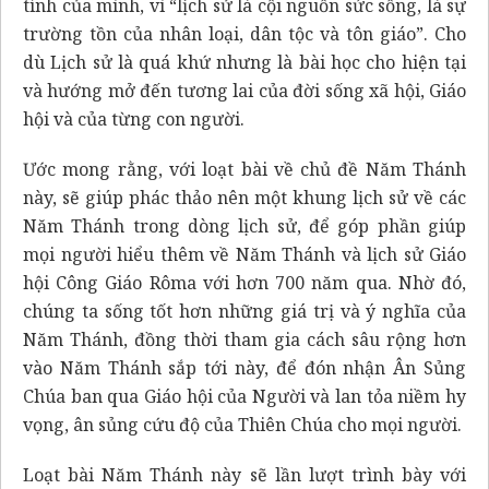
tính của mình, vì “lịch sử là cội nguồn sức sống, là sự
trường tồn của nhân loại, dân tộc và tôn giáo”. Cho
dù Lịch sử là quá khứ nhưng là bài học cho hiện tại
và hướng mở đến tương lai của đời sống xã hội, Giáo
hội và của từng con người.
Ước mong rằng, với loạt bài về chủ đề Năm Thánh
này, sẽ giúp phác thảo nên một khung lịch sử về các
Năm Thánh trong dòng lịch sử, để góp phần giúp
mọi người hiểu thêm về Năm Thánh và lịch sử Giáo
hội Công Giáo Rôma với hơn 700 năm qua. Nhờ đó,
chúng ta sống tốt hơn những giá trị và ý nghĩa của
Năm Thánh, đồng thời tham gia cách sâu rộng hơn
vào Năm Thánh sắp tới này, để đón nhận Ân Sủng
Chúa ban qua Giáo hội của Người và lan tỏa niềm hy
vọng, ân sủng cứu độ của Thiên Chúa cho mọi người.
Loạt bài Năm Thánh này sẽ lần lượt trình bày với