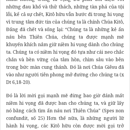
những đau khổ và thử thách, những tàn phá của tội
lỗi, kể cả sự chết, Kitô hữu vẫn bước đi trong hi vọng
vì trung tâm đức tin của chúng ta là chính Chúa Kitô,
Đấng đã chết và sống lại: “Chúng ta là những kẻ ẩn
náu bên Thiên Chúa, chúng ta được mạnh mẽ
khuyến khích nắm giữ niềm hi vọng dành cho chúng
ta. Chúng ta có niềm hi vọng đó tựa như cái neo chắc
chắn và bền vững của tâm hồn, chìm sâu vào bên
trong bức màn cung thánh. Đó là nơi Chúa Giêsu đã
vào như người tiên phong mở đường cho chúng ta (x
Dt 6,18-20).
Đó là lời mời gọi mạnh mẽ đừng bao giờ đánh mất
niềm hi vọng đã được ban cho chúng ta, và giữ lấy
nó bằng cách tìm ẩn náu nơi Thiên Chúa” (
Spes non
confundit
, số 25) Hơn thế nữa, là những người lữ
hành hi vọng, các Kitô hữu còn được mời gọi trở