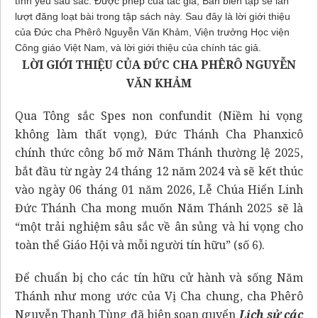
tình yêu sâu sắc. Được phép của tác giả, Ban biên tập sẽ lần
lượt đăng loạt bài trong tập sách này. Sau đây là lời giới thiệu
của Đức cha Phêrô Nguyễn Văn Khảm, Viện trưởng Học viện
Công giáo Việt Nam, và lời giới thiệu của chính tác giả.
LỜI GIỚI THIỆU CỦA ĐỨC CHA PHÊRÔ NGUYỄN
VĂN KHẢM
Qua Tông sắc
Spes non confundit
(Niềm hi vọng
không làm thất vọng), Đức Thánh Cha Phanxicô
chính thức công bố mở Năm Thánh thường lệ 2025,
bắt đầu từ ngày 24 tháng 12 năm 2024 và sẽ kết thúc
vào ngày 06 tháng 01 năm 2026, Lễ Chúa Hiển Linh
Đức Thánh Cha mong muốn Năm Thánh 2025 sẽ là
“một trải nghiệm sâu sắc về ân sủng và hi vọng cho
toàn thể Giáo Hội và mỗi người tín hữu” (số 6).
Để chuẩn bị cho các tín hữu cử hành và sống Năm
Thánh như mong ước của Vị Cha chung, cha Phêrô
Nguyễn Thanh Tùng đã biên soạn quyển
Lịch sử các