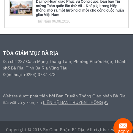
Đại hội Huấn giáo Phục vụ Công cuộc loan báo Tin
mừng Toàn quốc lần thứ VII – Khép lại trong hiệp
thông, mở ra một hướng đi mới cho công cuộc huấn
giáo Việt Nam
Thứ Năm 06.08.2026
TÒA GIÁM MỤC BÀ RỊA
Địa chỉ: 227 Cách Mạng Tháng Tám, Phường Phước Hiệp, Thành
phố Bà Rịa, Tỉnh Bà Rịa Vũng Tàu.
Điện thoại: (0254) 3737 873
Website được phát triển bởi Ban Truyền Thông Giáo phận Bà Rịa.
Bài viết và ý kiến, xin
LIÊN HỆ BAN TRUYỀN THÔNG
Copyright © 2013 By Giáo Phận Bà Rịa, All rights reserved.
GÓP Ý