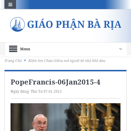
Menu
Trang Chủ
Kiếm tìm Chúa Giêsu nơi người bé nhỏ khổ đau
PopeFrancis-06Jan2015-4
Ngày đăng:
Thứ Tư 07.01.2015