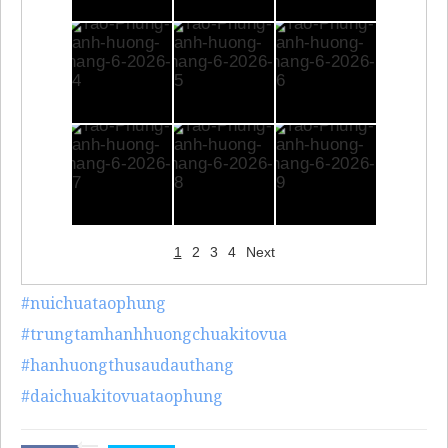
1
2
3
4
Next
#nuichuataophung
#trungtamhanhhuongchuakitovua
#hanhuongthusaudauthang
#daichuakitovuataophung