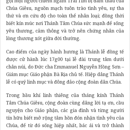
gọi mọi người chiêm ngắm Trái Tim bị đâm thâu của
Chúa Giêsu, nguồn mạch tuôn trào tình yêu, sự tha
thứ và ơn cứu độ cho toàn thể nhân loại; đồng thời
biết kín múc nơi Thánh Tâm Chúa sức mạnh để sống
yêu thương, cảm thông và trở nên chứng nhân của
lòng thương xót giữa đời thường.
Cao điểm của ngày hành hương là Thánh lễ đồng tế
được cử hành lúc 17g00 tại lễ đài trung tâm dưới
chân núi, do Đức cha Emmanuel Nguyễn Hồng Sơn –
Giám mục Giáo phận Bà Rịa chủ tế. Hiệp dâng Thánh
lễ có quý linh mục và đông đảo cộng đoàn dân Chúa.
Trong bầu khí linh thiêng của tháng kính Thánh
Tâm Chúa Giêsu, cộng đoàn cùng dâng lời tạ ơn, cầu
nguyện cho Giáo phận, các gia đình và từng người
tín hữu biết mở rộng tâm hồn đón nhận tình yêu của
Chúa, để từ đó sống hiệp nhất, bác ái và trở thành