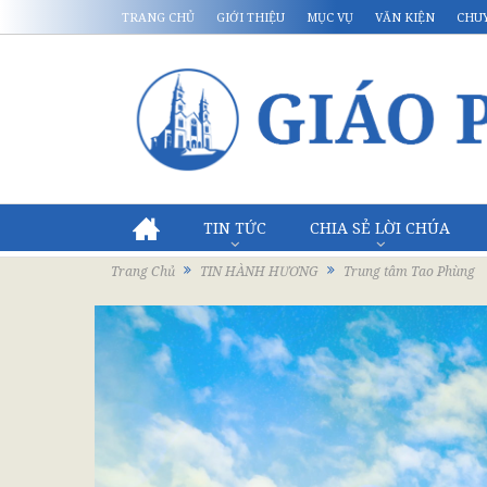
TRANG CHỦ
GIỚI THIỆU
MỤC VỤ
VĂN KIỆN
CHU
TIN TỨC
CHIA SẺ LỜI CHÚA
Trang Chủ
TIN HÀNH HƯƠNG
Trung tâm Tao Phùng