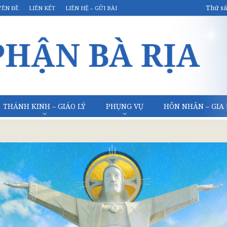
Thứ sá
YÊN ĐỀ
LIÊN KẾT
LIÊN HỆ – GỬI BÀI
THÁNH KINH – GIÁO LÝ
PHỤNG VỤ
HÔN NHÂN – GIA