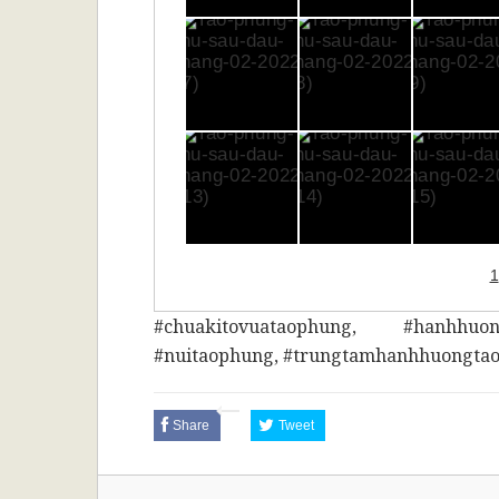
1
#
chuakitovuataophung
, #
hanhhuon
#
nuitaophung
, #
trungtamhanhhuongta
Share
Tweet