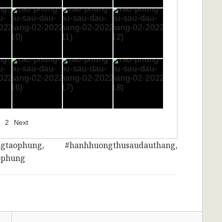
2
Next
gtaophung
, #
hanhhuongthusaudauthang
,
ophung