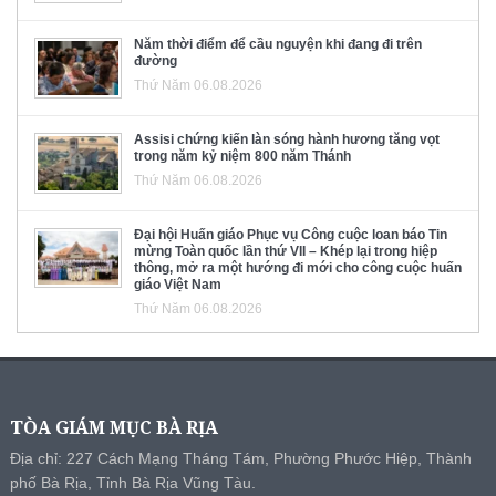
Năm thời điểm để cầu nguyện khi đang đi trên
đường
Thứ Năm 06.08.2026
Assisi chứng kiến làn sóng hành hương tăng vọt
trong năm kỷ niệm 800 năm Thánh
Thứ Năm 06.08.2026
Đại hội Huấn giáo Phục vụ Công cuộc loan báo Tin
mừng Toàn quốc lần thứ VII – Khép lại trong hiệp
thông, mở ra một hướng đi mới cho công cuộc huấn
giáo Việt Nam
Thứ Năm 06.08.2026
TÒA GIÁM MỤC BÀ RỊA
Địa chỉ: 227 Cách Mạng Tháng Tám, Phường Phước Hiệp, Thành
phố Bà Rịa, Tỉnh Bà Rịa Vũng Tàu.