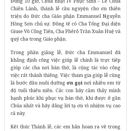
Đúng 10 giờ, Chúa nhật IV Phục Sinh – Lễ Chúa
Chiên Lành, thánh lễ cầu nguyện cho ơn thiên
triệu do Đức cha Giáo phận Emmanuel Nguyễn
Hồng Sơn chủ sự. Đồng tế có Cha Tổng Đại diện
Giuse Võ Công Tiến, Cha Phêrô Trần Xuân Huệ và
quý cha trong Giáo phận.
Trong phần giảng lễ, Đức cha Emmanuel đã
khẳng định công việc giúp lễ chính là trực tiếp
giúp các cha nơi bàn thờ, là cộng tác vào công
việc rất thánh thiêng. Việc tham gia giúp lễ cũng
là bước đầu nuôi dưỡng
ơn gọi
nơi nhiều em từ
độ tuổi thiếu niên. Các con hãy cảm thấy mình
hạnh phúc khi phục vụ bàn thờ, khi được ở gần
Chúa nhất và hãy dâng lời tạ ơn vì nhiệm vụ cao
cả này.
Kết thúc Thánh lễ, các em hân hoan ra về trong