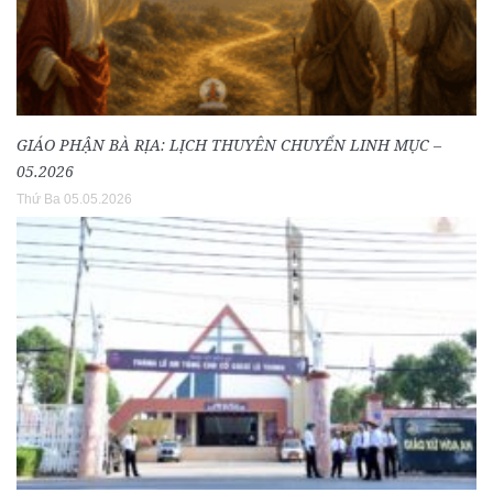
GIÁO PHẬN BÀ RỊA: LỊCH THUYÊN CHUYỂN LINH MỤC –
05.2026
Thứ Ba 05.05.2026