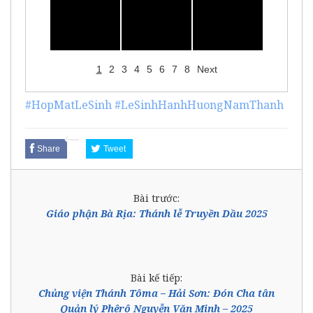
1
2
3
4
5
6
7
8
Next
#HopMatLeSinh
#LeSinhHanhHuongNamThanh
Share
Tweet
Bài trước:
Giáo phận Bà Rịa: Thánh lễ Truyền Dầu 2025
Bài kế tiếp:
Chủng viện Thánh Tôma – Hải Sơn: Đón Cha tân
Quản lý Phêrô Nguyễn Văn Minh – 2025