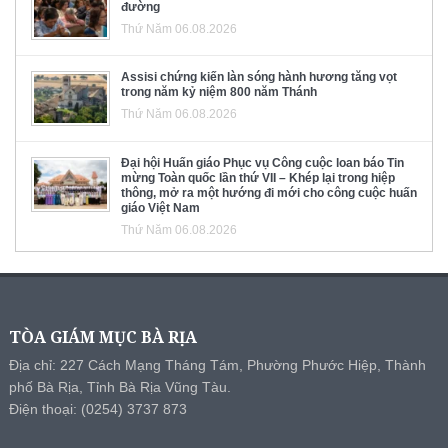
đường
Thứ Năm 06.08.2026
Assisi chứng kiến làn sóng hành hương tăng vọt
trong năm kỷ niệm 800 năm Thánh
Thứ Năm 06.08.2026
Đại hội Huấn giáo Phục vụ Công cuộc loan báo Tin
mừng Toàn quốc lần thứ VII – Khép lại trong hiệp
thông, mở ra một hướng đi mới cho công cuộc huấn
giáo Việt Nam
Thứ Năm 06.08.2026
TÒA GIÁM MỤC BÀ RỊA
Địa chỉ: 227 Cách Mạng Tháng Tám, Phường Phước Hiệp, Thành
phố Bà Rịa, Tỉnh Bà Rịa Vũng Tàu.
Điện thoại: (0254) 3737 873