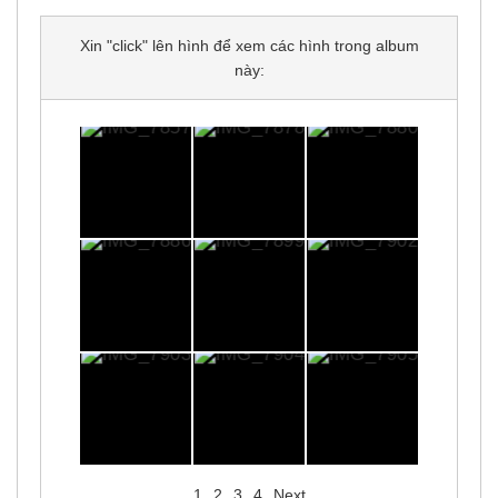
Xin "click" lên hình để xem các hình trong album
này:
1
2
3
4
Next