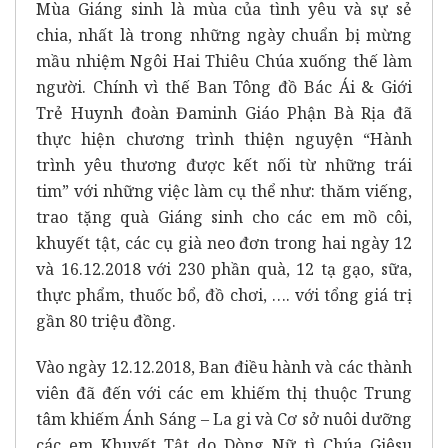
Mùa Giáng sinh là mùa của tình yêu và sự sẻ
chia, nhất là trong những ngày chuẩn bị mừng
mầu nhiệm Ngôi Hai Thiêu Chúa xuống thế làm
người. Chính vì thế Ban Tông đồ Bác Ái & Giới
Trẻ Huynh đoàn Đaminh Giáo Phận Bà Rịa đã
thực hiện chương trình thiện nguyện “Hành
trình yêu thương được kết nối từ những trái
tim” với những việc làm cụ thể như: thăm viếng,
trao tặng quà Giáng sinh cho các em mồ côi,
khuyết tật, các cụ già neo đơn trong hai ngày 12
và 16.12.2018 với 230 phần quà, 12 tạ gạo, sữa,
thực phẩm, thuốc bổ, đồ chơi, …. với tổng giá trị
gần 80 triệu đồng.
Vào ngày 12.12.2018, Ban điều hành và các thành
viên đã đến với các em khiếm thị thuộc Trung
tâm khiếm Ánh Sáng – La gi và Cơ sở nuôi dưỡng
các em Khuyết Tật do Dòng Nữ tì Chúa Giêsu