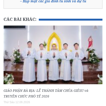
– Họp mặt các gia đình tu sinh và dự tu
CÁC BÀI KHÁC:
GIÁO PHẬN BÀ RỊA: LỄ THÁNH TÂM CHÚA GIÊSU và
TRUYỀN CHỨC PHÓ TẾ 2026
Thứ Sáu 12.06.2026