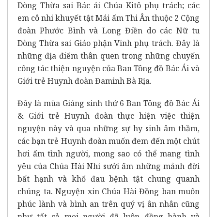
Dòng Thừa sai Bác ái Chúa Kitô phụ trách; các
em cô nhi khuyết tật Mái ấm Thi Ân thuộc 2 Cộng
đoàn Phước Bình và Long Điền do các Nữ tu
Dòng Thừa sai Giáo phận Vinh phụ trách. Đây là
những địa điểm thân quen trong những chuyến
công tác thiện nguyện của Ban Tông đồ Bác Ái và
Giới trẻ Huynh đoàn Đaminh Bà Rịa.
Đây là mùa Giáng sinh thứ 6 Ban Tông đồ Bác Ái
& Giới trẻ Huynh đoàn thực hiện việc thiện
nguyện này và qua những sự hy sinh âm thầm,
các bạn trẻ Huynh đoàn muốn đem đến một chút
hơi ấm tình người, mong sao có thể mang tình
yêu của Chúa Hài Nhi sưởi ấm những mảnh đời
bất hạnh và khổ đau bệnh tật chung quanh
chúng ta. Nguyện xin Chúa Hài Đồng ban muôn
phúc lành và bình an trên quý vị ân nhân cũng
như tất cả mọi người đã luôn đồng hành và