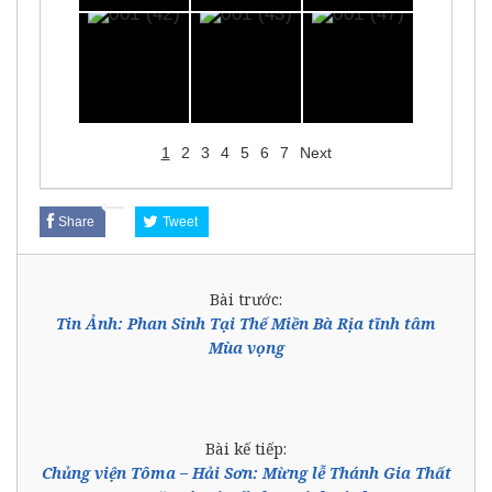
1
2
3
4
5
6
7
Next
Share
Tweet
Bài trước:
Tin Ảnh: Phan Sinh Tại Thế Miền Bà Rịa tĩnh tâm
Mùa vọng
Bài kế tiếp:
Chủng viện Tôma – Hải Sơn: Mừng lễ Thánh Gia Thất