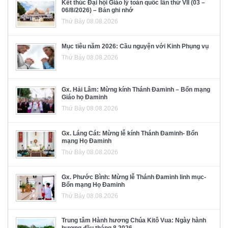
Kết thúc Đại hội Giáo lý toàn quốc lần thứ VII (03 –
06/8/2026) – Bản ghi nhớ
Thứ Bảy 08.08.2026
Mục tiêu năm 2026: Cầu nguyện với Kinh Phụng vụ
Thứ Bảy 08.08.2026
Gx. Hải Lâm: Mừng kính Thánh Đaminh – Bổn mạng
Giáo họ Đaminh
Thứ Bảy 08.08.2026
Gx. Láng Cát: Mừng lễ kính Thánh Đaminh- Bổn
mạng Họ Đaminh
Thứ Bảy 08.08.2026
Gx. Phước Bình: Mừng lễ Thánh Đaminh linh mục-
Bổn mạng Họ Đaminh
Thứ Bảy 08.08.2026
Trung tâm Hành hương Chúa Kitô Vua: Ngày hành