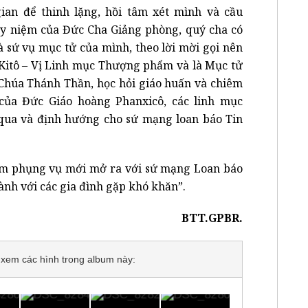
ian để thinh lặng, hồi tâm xét mình và cầu
suy niệm của Đức Cha Giảng phòng, quý cha có
à sứ vụ mục tử của mình, theo lời mời gọi nên
Kitô – Vị Linh mục Thượng phẩm và là Mục tử
 Chúa Thánh Thần, học hỏi giáo huấn và chiêm
ủa Đức Giáo hoàng Phanxicô, các linh mục
qua và định hướng cho sứ mạng loan báo Tin
ăm phụng vụ mới mở ra với sứ mạng Loan báo
nh với các gia đình gặp khó khăn”.
BTT.GPBR.
để xem các hình trong album này: