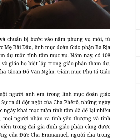
 và chuẩn bị bước vào năm phụng vụ mới, từ
ức Mẹ Bãi Dâu, linh mục đoàn Giáo phận Bà Rịa
m dự tuần tĩnh tâm mục vụ. Năm nay, có 108
 và giáo họ biệt lập trong giáo phận tham dự,
 cha Gioan Đỗ Văn Ngân, Giám mục Phụ tá Giáo
một người anh em trong linh mục đoàn giáo
 Sự ra đi đột ngột của Cha Phêrô, những ngày
ớc ngày khai mạc tuần tĩnh tâm đã để lại nhiều
, mọi người nhận ra tình yêu thương và tinh
 viên trong đại gia đình giáo phận càng được
ương của Đức Cha Emmanuel, người cha trong