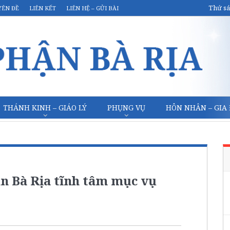
Thứ sá
YÊN ĐỀ
LIÊN KẾT
LIÊN HỆ – GỬI BÀI
THÁNH KINH – GIÁO LÝ
PHỤNG VỤ
HÔN NHÂN – GIA
n Bà Rịa tĩnh tâm mục vụ