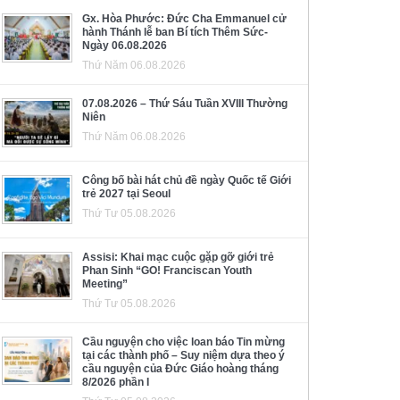
Gx. Hòa Phước: Đức Cha Emmanuel cử
hành Thánh lễ ban Bí tích Thêm Sức-
Ngày 06.08.2026
Thứ Năm 06.08.2026
07.08.2026 – Thứ Sáu Tuần XVIII Thường
Niên
Thứ Năm 06.08.2026
Công bố bài hát chủ đề ngày Quốc tế Giới
trẻ 2027 tại Seoul
Thứ Tư 05.08.2026
Assisi: Khai mạc cuộc gặp gỡ giới trẻ
Phan Sinh “GO! Franciscan Youth
Meeting”
Thứ Tư 05.08.2026
Cầu nguyện cho việc loan báo Tin mừng
tại các thành phố – Suy niệm dựa theo ý
cầu nguyện của Đức Giáo hoàng tháng
8/2026 phần I