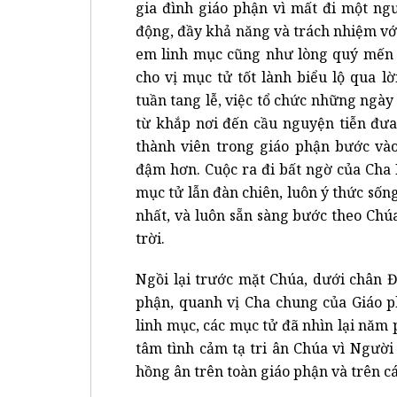
gia đình giáo phận vì mất đi một ng
động, đầy khả năng và trách nhiệm với
em linh mục cũng như lòng quý mến 
cho vị mục tử tốt lành biểu lộ qua l
tuần tang lễ, việc tổ chức những ngày 
từ khắp nơi đến cầu nguyện tiễn đưa
thành viên trong giáo phận bước và
đậm hơn. Cuộc ra đi bất ngờ của Cha 
mục tử lẫn đàn chiên, luôn ý thức sống 
nhất, và luôn sẵn sàng bước theo Chú
trời.
Ngồi lại trước mặt Chúa, dưới chân 
phận, quanh vị Cha chung của Giáo p
linh mục, các mục tử đã nhìn lại năm 
tâm tình cảm tạ tri ân Chúa vì Người
hồng ân trên toàn giáo phận và trên cá