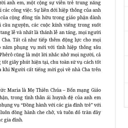
ười anh em, một cộng sự viên trẻ trung năng
 các công việc. Sự liên đới hiệp thông của anh
của cộng đồng tín hữu trong giáo phận dành
ời cầu nguyện, các cuộc kính viếng trong suốt
tang lễ và nhất là thánh lễ an táng, mọi người
 Cha. Tất cả như tiếp thêm động lực cho mọi
o năm phụng vụ mới với tình hiệp thông sâu
Phêrô cũng là một lời nhắc nhở mọi người, cả
tốt giây phút hiện tại, chu toàn sứ vụ cách tốt
a khi Người cất tiếng mời gọi về nhà Cha trên
Đức Maria là Mẹ Thiên Chúa – Bổn mạng Giáo
hận, trong tình thân ái huynh đệ của anh em
phụng vụ “Đồng hành với các gia đình trẻ” với
 luôn đồng hành che chở, và tuôn đổ tràn đầy
c gia đình.