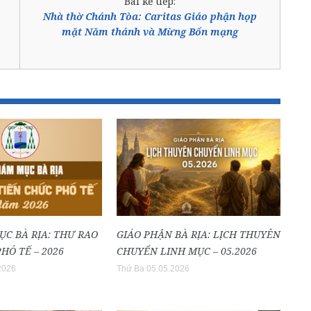
Bài kế tiếp:
Nhà thờ Chánh Tòa: Caritas Giáo phận họp
mặt Năm thánh và Mừng Bổn mạng
ỤC BÀ RỊA: THƯ RAO
GIÁO PHẬN BÀ RỊA: LỊCH THUYÊN
HÓ TẾ – 2026
CHUYỂN LINH MỤC – 05.2026
2026
Thứ Ba 05.05.2026