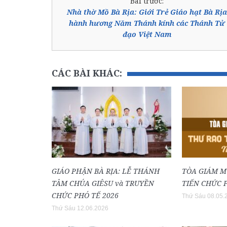
Bài trước:
Nhà thờ Mồ Bà Rịa: Giới Trẻ Giáo hạt Bà Rịa
hành hương Năm Thánh kính các Thánh Tử
đạo Việt Nam
CÁC BÀI KHÁC:
GIÁO PHẬN BÀ RỊA: LỄ THÁNH
TÒA GIÁM M
TÂM CHÚA GIÊSU và TRUYỀN
TIẾN CHỨC P
CHỨC PHÓ TẾ 2026
Thứ Sáu 08.05.
Thứ Sáu 12.06.2026