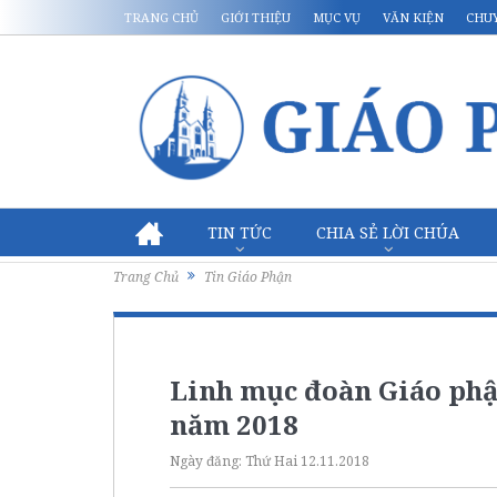
TRANG CHỦ
GIỚI THIỆU
MỤC VỤ
VĂN KIỆN
CHU
TIN TỨC
CHIA SẺ LỜI CHÚA
Trang Chủ
Tin Giáo Phận
Linh mục đoàn Giáo phậ
năm 2018
Ngày đăng:
Thứ Hai 12.11.2018