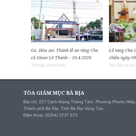
Gx. Hòa An: Thánh lễ an táng Cha
Lễ tang Cha G
cố Giuse Lê Thanh – 10.4.2026
chiều ngày 0
Thứ Sáu 10.04.2026
Thứ Sáu 10.04.
TÒA GIÁM MỤC BÀ RỊA
Địa chỉ: 227 Cách Mạng Tháng Tám, Phường Phước Hiệp
Thành phố Bà Rịa, Tỉnh Bà Rịa Vũng Tàu.
Điện thoại: (0254) 3737 873