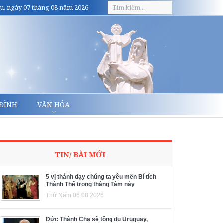
u, ngày 07 tháng 08 năm 2026
 ĐÌNH
VĂN HÓA
TIN/ BÀI MỚI
5 vị thánh dạy chúng ta yêu mến Bí tích
Thánh Thể trong tháng Tám này
Thứ Năm 06.08.2026
Đức Thánh Cha sẽ tông du Uruguay,