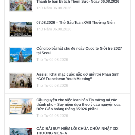
Thánh lễ ban Bí tích Thêm Sức- Ngày 06.08.2026
Thứ Năm 06.08.2026
07.08.2026 – Thứ Sáu Tuần XVIII Thường Niên
Thứ Năm 06.08.2026
Công bố bài hát chủ đề ngày Quốc tế Giới trẻ 2027
tại Seoul
Thứ Tư 05.08.2026
Assisi: Khai mạc cuộc gặp gỡ giới trẻ Phan Sinh
“GO! Franciscan Youth Meeting”
Thứ Tư 05.08.2026
Cầu nguyện cho việc loan báo Tin mừng tại các
thành phố – Suy niệm dựa theo ý cầu nguyện của
Đức Giáo hoàng tháng 8/2026 phần I
Thứ Tư 05.08.2026
CÁC BÀI SUY NIỆM LỜI CHÚA CHÚA NHẬT XIX
THƯỜNG NIÊN- A