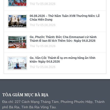
Thứ Tư 05.08.2026
06.08.2026 – Thứ Năm Tuần XVIII Thường Niên: Lễ
Chúa Hiển Dung
Thứ Tư 05.08.2026
Gx. Phước Thành: Đức Cha Emmanuel cử hành
Thánh lễ ban Bí tích Thêm Sức- Ngày 04.8.2026
Thứ Tư 05.08.2026
Gx. Văn Côi: Thánh lễ tạ ơn mừng hồng ân Vĩnh
khấn- Ngày 04.8.2026
Thứ Tư 05.08.2026
TÒA GIÁM MỤC BÀ RỊA
Địa chỉ: 227 Cách Mạng Tháng Tám, Phường Phước Hiệp, Thành
phố Bà Rịa, Tỉnh Bà Rịa Vũng Tàu.