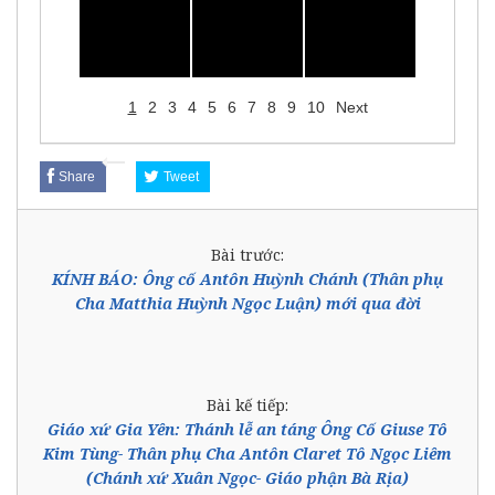
1
2
3
4
5
6
7
8
9
10
Next
Share
Tweet
Bài trước:
KÍNH BÁO: Ông cố Antôn Huỳnh Chánh (Thân phụ
Cha Matthia Huỳnh Ngọc Luận) mới qua đời
Bài kế tiếp:
Giáo xứ Gia Yên: Thánh lễ an táng Ông Cố Giuse Tô
Kim Tùng- Thân phụ Cha Antôn Claret Tô Ngọc Liêm
(Chánh xứ Xuân Ngọc- Giáo phận Bà Rịa)