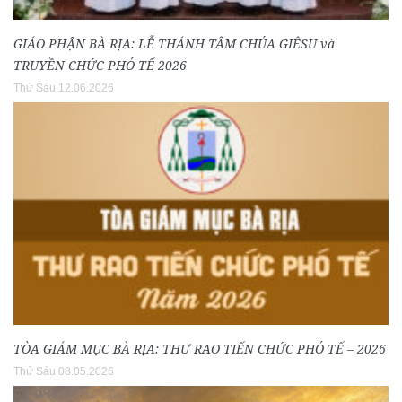
GIÁO PHẬN BÀ RỊA: LỄ THÁNH TÂM CHÚA GIÊSU và
TRUYỀN CHỨC PHÓ TẾ 2026
Thứ Sáu 12.06.2026
TÒA GIÁM MỤC BÀ RỊA: THƯ RAO TIẾN CHỨC PHÓ TẾ – 2026
Thứ Sáu 08.05.2026