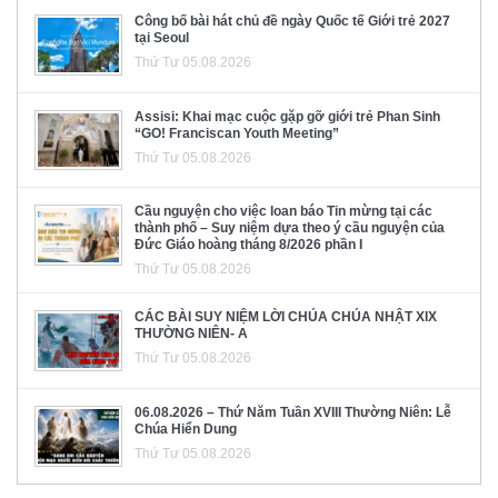
Công bố bài hát chủ đề ngày Quốc tế Giới trẻ 2027
tại Seoul
Thứ Tư 05.08.2026
Assisi: Khai mạc cuộc gặp gỡ giới trẻ Phan Sinh
“GO! Franciscan Youth Meeting”
Thứ Tư 05.08.2026
Cầu nguyện cho việc loan báo Tin mừng tại các
thành phố – Suy niệm dựa theo ý cầu nguyện của
Đức Giáo hoàng tháng 8/2026 phần I
Thứ Tư 05.08.2026
CÁC BÀI SUY NIỆM LỜI CHÚA CHÚA NHẬT XIX
THƯỜNG NIÊN- A
Thứ Tư 05.08.2026
06.08.2026 – Thứ Năm Tuần XVIII Thường Niên: Lễ
Chúa Hiển Dung
Thứ Tư 05.08.2026