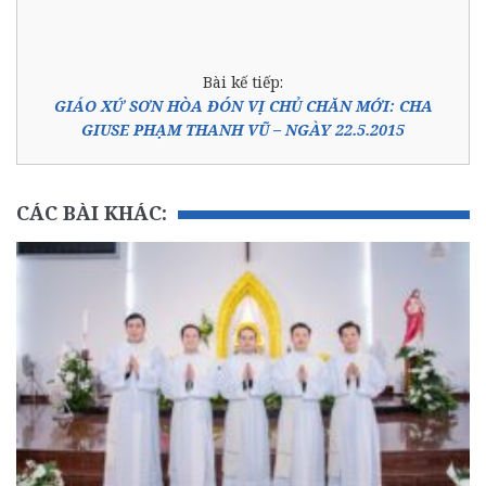
Bài kế tiếp:
GIÁO XỨ SƠN HÒA ĐÓN VỊ CHỦ CHĂN MỚI: CHA
GIUSE PHẠM THANH VŨ – NGÀY 22.5.2015
CÁC BÀI KHÁC: