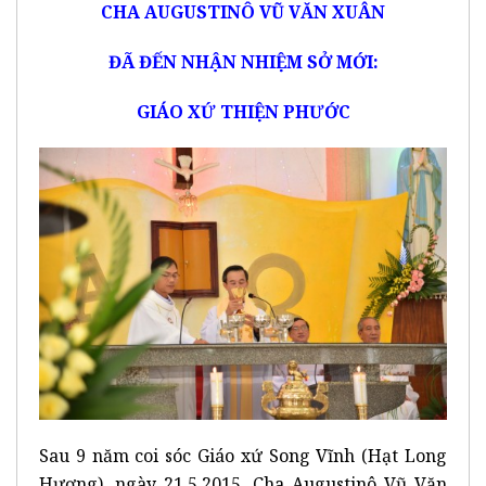
CHA AUGUSTINÔ VŨ VĂN XUÂN
ĐÃ ĐẾN NHẬN NHIỆM SỞ MỚI:
GIÁO XỨ THIỆN PHƯỚC
Sau 9 năm coi sóc Giáo xứ Song Vĩnh (Hạt Long
Hương), ngày 21.5.2015, Cha Augustinô Vũ Văn