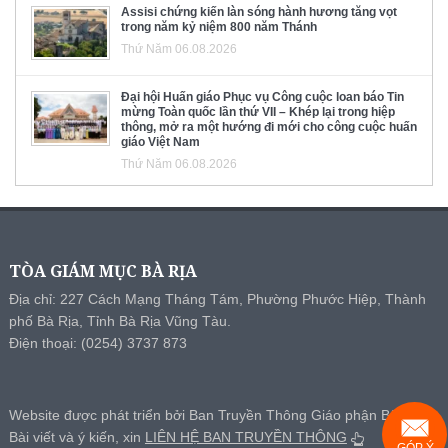
Assisi chứng kiến làn sóng hành hương tăng vọt
trong năm kỷ niệm 800 năm Thánh
Thứ Năm 06.08.2026
Đại hội Huấn giáo Phục vụ Công cuộc loan báo Tin
mừng Toàn quốc lần thứ VII – Khép lại trong hiệp
thông, mở ra một hướng đi mới cho công cuộc huấn
giáo Việt Nam
Thứ Năm 06.08.2026
TÒA GIÁM MỤC BÀ RỊA
Địa chỉ: 227 Cách Mạng Tháng Tám, Phường Phước Hiệp, Thành
phố Bà Rịa, Tỉnh Bà Rịa Vũng Tàu.
Điện thoại: (0254) 3737 873
Website được phát triển bởi Ban Truyền Thông Giáo phận Bà Rịa.
Bài viết và ý kiến, xin
LIÊN HỆ BAN TRUYỀN THÔNG