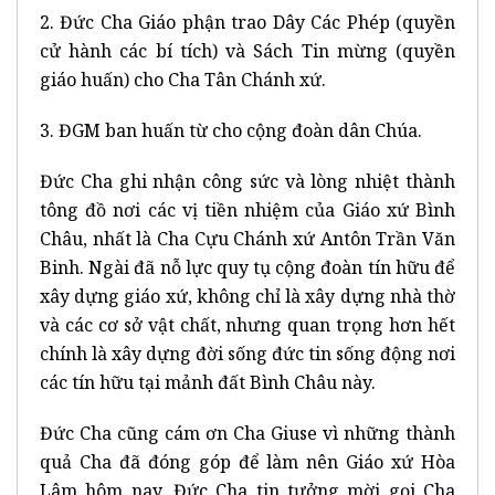
2. Đức Cha Giáo phận trao Dây Các Phép (quyền
cử hành các bí tích) và Sách Tin mừng (quyền
giáo huấn) cho Cha Tân Chánh xứ.
3. ĐGM ban huấn từ cho cộng đoàn dân Chúa.
Đức Cha ghi nhận công sức và lòng nhiệt thành
tông đồ nơi các vị tiền nhiệm của Giáo xứ Bình
Châu, nhất là Cha Cựu Chánh xứ Antôn Trần Văn
Binh. Ngài đã nỗ lực quy tụ cộng đoàn tín hữu để
xây dựng giáo xứ, không chỉ là xây dựng nhà thờ
và các cơ sở vật chất, nhưng quan trọng hơn hết
chính là xây dựng đời sống đức tin sống động nơi
các tín hữu tại mảnh đất Bình Châu này.
Đức Cha cũng cám ơn Cha Giuse vì những thành
quả Cha đã đóng góp để làm nên Giáo xứ Hòa
Lâm hôm nay. Đức Cha tin tưởng mời gọi Cha