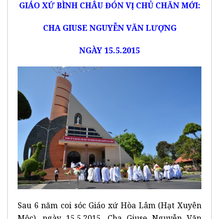
GIÁO XỨ BÌNH CHÂU ĐÓN VỊ CHỦ CHĂN MỚI:
CHA GIUSE NGUYỄN VĂN LƯỢNG
NGÀY 15.5.2015
Sau 6 năm coi sóc Giáo xứ Hòa Lâm (Hạt Xuyên
Mộc), ngày 15.5.2015, Cha Giuse Nguyễn Văn