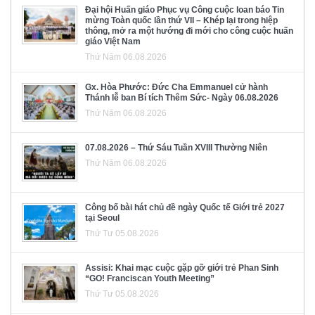
Đại hội Huấn giáo Phục vụ Công cuộc loan báo Tin
mừng Toàn quốc lần thứ VII – Khép lại trong hiệp
thông, mở ra một hướng đi mới cho công cuộc huấn
giáo Việt Nam
Thứ Năm 06.08.2026
Gx. Hòa Phước: Đức Cha Emmanuel cử hành
Thánh lễ ban Bí tích Thêm Sức- Ngày 06.08.2026
Thứ Năm 06.08.2026
07.08.2026 – Thứ Sáu Tuần XVIII Thường Niên
Thứ Năm 06.08.2026
Công bố bài hát chủ đề ngày Quốc tế Giới trẻ 2027
tại Seoul
Thứ Tư 05.08.2026
Assisi: Khai mạc cuộc gặp gỡ giới trẻ Phan Sinh
“GO! Franciscan Youth Meeting”
Thứ Tư 05.08.2026