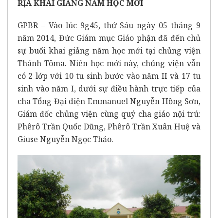
RỊA KHAI GIẢNG NĂM HỌC MỚI
GPBR – Vào lúc 9g45, thứ Sáu ngày 05 tháng 9
năm 2014, Đức Giám mục Giáo phận đã đến chủ
sự buổi khai giảng năm học mới tại chủng viện
Thánh Tôma. Niên học mới này, chủng viện vẫn
có 2 lớp với 10 tu sinh bước vào năm II và 17 tu
sinh vào năm I, dưới sự điều hành trực tiếp của
cha Tổng Đại diện Emmanuel Nguyễn Hồng Sơn,
Giám đốc chủng viện cùng quý cha giáo nội trú:
Phêrô Trần Quốc Dũng, Phêrô Trần Xuân Huệ và
Giuse Nguyễn Ngọc Thảo.