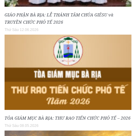
GIÁO PHẬN BÀ RỊA: LỄ THÁNH TÂM CHÚA GIÊSU và
TRUYỀN CHỨC PHÓ TẾ 2026
Thứ Sáu 12.06.2026
TÒA GIÁM MỤC BÀ RỊA: THƯ RAO TIẾN CHỨC PHÓ TẾ – 2026
Thứ Sáu 08.05.2026