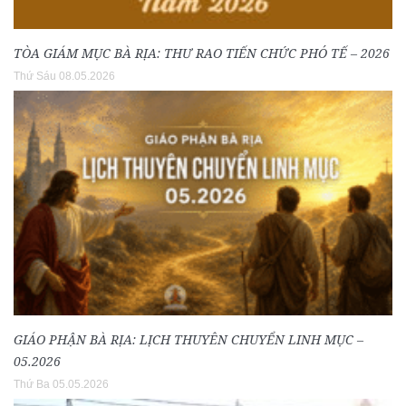
TÒA GIÁM MỤC BÀ RỊA: THƯ RAO TIẾN CHỨC PHÓ TẾ – 2026
Thứ Sáu 08.05.2026
GIÁO PHẬN BÀ RỊA: LỊCH THUYÊN CHUYỂN LINH MỤC –
05.2026
Thứ Ba 05.05.2026