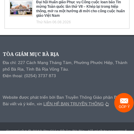
Đại hội Huấn giáo Phục vụ Công cuộc loan báo Tin
mừng Toàn quốc lần thứ VII – Khép lại trong hiệp
thông, mở ra một hướng đi mới cho công cuộc huấn
giáo Việt Nam
Thứ Năm 06.08.2026
TÒA GIÁM MỤC BÀ RỊA
Địa chỉ: 227 Cách Mạng Tháng Tám, Phường Phước Hiệp, Thành
phố Bà Rịa, Tỉnh Bà Rịa Vũng Tàu.
Điện thoại: (0254) 3737 873
Website được phát triển bởi Ban Truyền Thông Giáo phận Bà Rịa.
Bài viết và ý kiến, xin
LIÊN HỆ BAN TRUYỀN THÔNG
GÓP Ý
Copyright © 2013 By Giáo Phận Bà Rịa, All rights reserved.