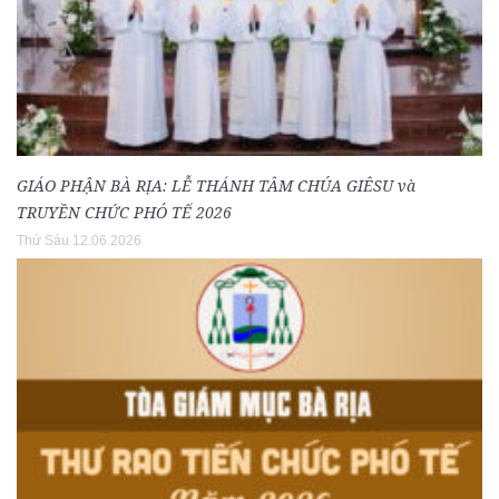
GIÁO PHẬN BÀ RỊA: LỄ THÁNH TÂM CHÚA GIÊSU và
TRUYỀN CHỨC PHÓ TẾ 2026
Thứ Sáu 12.06.2026